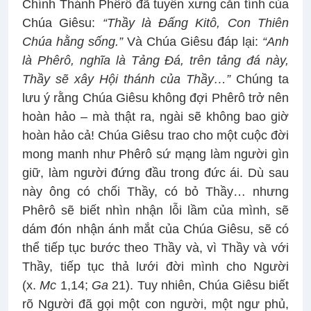
Chính Thánh Phêrô đã tuyên xưng căn tính của
Chúa Giêsu:
“Thầy là Đấng Kitô, Con Thiên
Chúa hằng sống.”
Và Chúa Giêsu đáp lại:
“Anh
là Phêrô, nghĩa là Tảng Đá, trên tảng đá này,
Thầy sẽ xây Hội thánh của Thầy…”
Chúng ta
lưu ý rằng Chúa Giêsu không đợi Phêrô trở nên
hoàn hảo – mà thật ra, ngài sẽ không bao giờ
hoàn hảo cả! Chúa Giêsu trao cho một cuộc đời
mong manh như Phêrô sứ mạng làm người gìn
giữ, làm người đứng đầu trong đức ái. Dù sau
này ông có chối Thầy, có bỏ Thầy… nhưng
Phêrô sẽ biết nhìn nhận lỗi lầm của mình, sẽ
dám đón nhận ánh mắt của Chúa Giêsu, sẽ có
thể tiếp tục bước theo Thầy và, vì Thầy và với
Thầy, tiếp tục thả lưới đời mình cho Người
(x.
Mc
1,14;
Ga
21). Tuy nhiên, Chúa Giêsu biết
rõ Người đã gọi một con người, một ngư phủ,