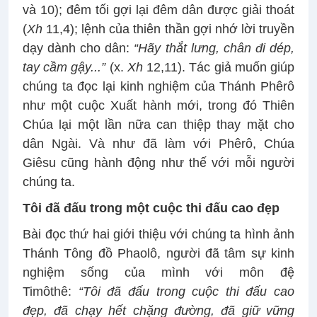
và 10); đêm tối gợi lại đêm dân được giải thoát
(
Xh
11,4); lệnh của thiên thần gợi nhớ lời truyền
dạy dành cho dân:
“Hãy thắt lưng, chân đi dép,
tay cầm gậy...”
(x.
Xh
12,11). Tác giả muốn giúp
chúng ta đọc lại kinh nghiệm của Thánh Phêrô
như một cuộc Xuất hành mới, trong đó Thiên
Chúa lại một lần nữa can thiệp thay mặt cho
dân Ngài. Và như đã làm với Phêrô, Chúa
Giêsu cũng hành động như thế với mỗi người
chúng ta.
Tôi đã đấu trong một cuộc thi đấu cao đẹp
Bài đọc thứ hai giới thiệu với chúng ta hình ảnh
Thánh Tông đồ Phaolô, người đã tâm sự kinh
nghiệm sống của mình với môn đệ
Timôthê:
“Tôi đã đấu trong cuộc thi đấu cao
đẹp, đã chạy hết chặng đường, đã giữ vững