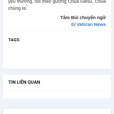
yêu thương, noi theo gương Chúa Giêsu, Chúa
chúng ta.
Tâm Bùi chuyển ngữ
từ
Vatican News
TAGS:
Lễ Thánh Phêrô và Thánh Phaolô (29/06)
Những ngày lễ phụng vụ
Thánh Phêrô
Thánh Phaolô
TIN LIÊN QUAN