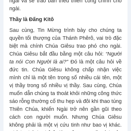
ngài và sẽ trao ban triều thiên công chính cho
ngài.
Thầy là Đấng Kitô
Sau cùng, Tin Mừng trình bày cho chúng ta
quyền tối thượng của Thánh Phêrô, vai trò đặc
biệt mà chính Chúa Giêsu trao phó cho ngài.
Chúa Giêsu bắt đầu bằng một câu hỏi:
“Người
ta nói Con Người là ai?”
Đó là một câu hỏi về
đức tin. Chúa Giêsu không chấp nhận việc
mình chỉ là một tên trong số nhiều cái tên, một
vị thầy trong số nhiều vị thầy. Sau cùng, Chúa
muốn dẫn chúng ta thoát khỏi những công thức
sáo rỗng thường cố thu hẹp và đôi khi thao túng
Thiên Chúa, khiến Ngài trở nên gần gũi theo
cách con người muốn. Nhưng Chúa Giêsu
không phải là một vị cứu tinh như bao vị khác.