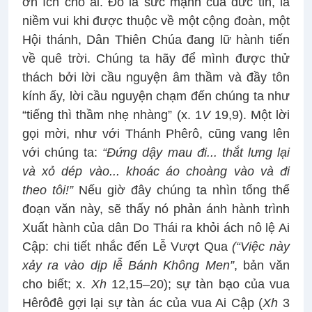
ơn ích cho ai. Đó là sức mạnh của đức tin, là
niềm vui khi được thuộc về một cộng đoàn, một
Hội thánh, Dân Thiên Chúa đang lữ hành tiến
về quê trời. Chúng ta hãy để mình được thử
thách bởi lời cầu nguyện âm thầm và đầy tôn
kính ấy, lời cầu nguyện chạm đến chúng ta như
“tiếng thì thầm nhẹ nhàng” (x. 1
V
19,9). Một lời
gọi mời, như với Thánh Phêrô, cũng vang lên
với chúng ta:
“Đứng dậy mau đi... thắt lưng lại
và xỏ dép vào... khoác áo choàng vào và đi
theo tôi!”
Nếu giờ đây chúng ta nhìn tổng thể
đoạn văn này, sẽ thấy nó phản ánh hành trình
Xuất hành của dân Do Thái ra khỏi ách nô lệ Ai
Cập: chi tiết nhắc đến Lễ Vượt Qua
(“Việc này
xảy ra vào dịp lễ Bánh Không Men”
, bản văn
cho biết; x.
Xh
12,15–20); sự tàn bạo của vua
Hêrôđê gợi lại sự tàn ác của vua Ai Cập (
Xh
3