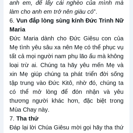
anh em, để lấy cái nghèo của mình mà
làm cho anh em trở nên giàu có
”.
6.
V
un đắp lòng sùng kính Đức Trinh Nữ
Maria
Đức Maria dành
cho Đức Giêsu con của
Mẹ tình yêu sâu xa nên Mẹ có thể
phục vụ
tất
cả
mọi người nam
phụ lão ấu mà không
loại trừ ai. Chúng ta hãy yêu mến Mẹ và
xin Mẹ giúp chúng ta
phát triển đời sống
tập trung vào Đức Kitô
, nhờ đó, chúng ta
có thể mở lòng để đón nhận và yêu
thương người khác
hơn
, đặc biệt
trong
Mùa Chay
này
.
7.
Tha
thứ
Đáp
lại lời Chúa Giêsu mời gọi hãy
tha thứ