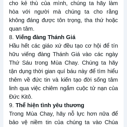
cho kẻ thù của mình
, chúng ta h
ãy
l
àm
hòa với người mà chúng ta cho rằng
không đáng được tôn trọng, tha thứ hoặc
quan tâm.
8.
Viếng đàng Thánh Giá
Hầu hết các giáo xứ đều tạo cơ hội để
tín
hữu v
iếng đàng Thánh Giá vào các ngày
Thứ Sáu trong Mùa Chay. Chúng ta
h
ãy
tận
dụng
thời
gian quí báu này
để tìm hiểu
thêm về đức tin và
kiến tạo
đời sống tâm
linh
qua việc chiêm ngắm cuộc tử nạn của
Đức Kitô.
9.
Thể
hiện tình yêu thương
Trong Mùa Chay, hãy nỗ lực hơn nữa để
bảo vệ niềm
tin của chúng ta vào
Chúa