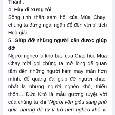
Thánh.
4.
Hãy đi xưng tội
Sống
tinh thần sám hối của
Mùa Chay
,
chúng ta đ
ừng ngại
ngần để đến với bí tích
Hoà giải
.
5.
Giúp đỡ những người cần được
giúp
đỡ
Người nghèo là kho báu của Giáo hội
.
Mùa
Chay mời gọi chúng ta
mở lòng để
quan
tâm đến những người kém may mắn hơn
mình
, để quảng đại giúp đỡ
người khác,
nhất là những người nghèo
khổ,
thiếu
thốn
…
Đức Kitô
là mẫu gương tuyệt vời
của chúng ta khi
“
Người vốn giàu sang phú
quý, nhưng đã tự ý trở nên nghèo khó vì