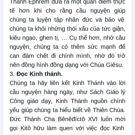
Thánh Ephrem đưa ra một quan điểm thực
tế hơn
khi cho rằng
cầu nguyện giúp
chúng ta luyện tập
nhân đức và bảo vệ
chúng ta khỏi những
thói xấu của
tức giận,
kiêu ngạo
,
ghen
tị, …
Cụ
thể hơn, nhờ c
ầu
nguyện
, chúng ta có thêm sức mạnh để
can đảm
chết đi chính mình
, nhờ đó
trở
nên
đồng hình đồng dạng với Chúa Giêsu
.
3.
Đ
ọc Kinh thánh.
Chúng ta
h
ãy
liên kết
Kinh Thánh vào lời
cầu nguyện hàng ngày
, n
hư Sách Giáo lý
Công giáo dạy, Kinh Thánh nguồn chính
yếu giúp chúng ta hiểu biết về Thiên Chúa.
Đức Thánh Cha Bênêđíctô XVI luôn mời
gọi
Kitô hữu làm quen với việc
đọc
Kinh