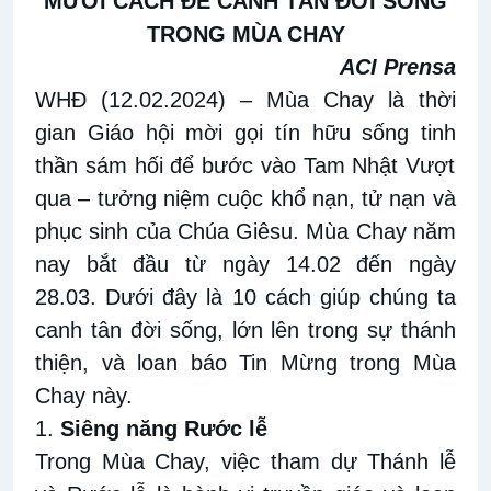
MƯỜI
CÁCH ĐỂ CANH
TÂN
ĐỜI SỐNG
TRONG
MÙA CHAY
ACI Prensa
WHĐ (12.02.2024)
– Mùa Chay là thời
gian Giáo hội mời
gọi tín hữu
sống tinh
thần
sám hối để
bước vào
Tam Nhật Vượt
qua
– tưởng
niệm
cuộc khổ nạn, tử
nạn
và
phục sinh của Chúa Giêsu
.
Mùa Chay năm
nay bắt
đầu
từ ngày 14
.0
2 đến ngày
28
.0
3
.
Dưới đây là 10 cách
giúp chúng ta
canh tân đời sống
,
lớn
lên
trong sự thánh
thiệ
n, và
loan báo Tin Mừng
trong
Mùa
Chay này.
1.
Siêng
năng
Rước lễ
Trong Mùa Chay, việc tham dự Thánh lễ