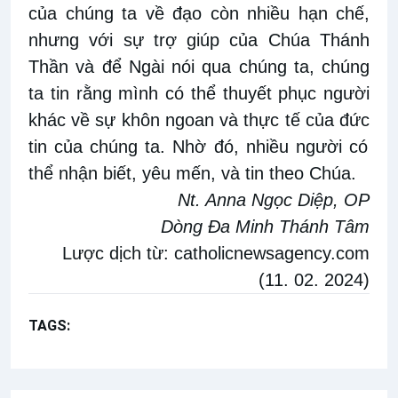
của chúng ta về đạo còn nhiều hạn chế,
nhưng v
ới sự trợ giúp của Chúa Thánh
Thần
và
để Ngài
nói
qua chúng ta
,
chúng
ta tin
rằng mình
có thể thuyết phục người
khác về sự khôn ngoan và thực tế của
đức
tin của chúng ta. Nhờ
đó, nhiều người có
thể nhận biết, yêu mến, và tin theo Chúa.
Nt. Anna Ngọc Diệp, OP
Dòng Đa Minh Thánh Tâm
Lược dịch từ:
catholicnewsagency.com
(11. 02. 2024)
TAGS:
Suy tư Mùa Chay