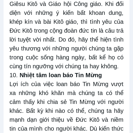
Giêsu Kitô và Giáo hội Công giáo. Khi đối
diện với những ý kiến bất khoan dung,
khép kín và bài Kitô giáo, thì
t
ình yêu của
Đức Kitô trong cộng đoàn đức tin là câu trả
lời tuyệt
vời nhất. Do đó,
hãy
thể hiện
tình
yêu thương với những người chúng ta gặp
trong cuộc sống hàng ngày
, bất kể họ có
cùng tín ngưỡng với chúng ta hay không
.
10.
Nhiệt
tâm l
oan báo Tin Mừng
Lợi ích của việc loan báo Tin Mừng vượt
xa những
khó khăn
mà chúng ta có thể
cảm thấy khi chia sẻ Tin Mừng với người
khác. Bất
kỳ khi nào có thể, c
húng ta hãy
mạnh dạn giới thiệu về Đức Kitô và
niềm
tin của mình cho người khác
.
Dù
kiến thức