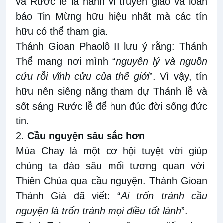
và Rước lễ là hành vi truyền giáo và loan
báo Tin Mừng hữu hiệu nhất mà các tín
hữu có thể tham gia.
Thánh Gioan Phaolô II lưu ý rằng: Thánh
Thể mang nơi mình “
nguyên lý và nguồn
cứu rỗi vĩnh cửu của thế giới
”. Vì vậy, tín
hữu nên siêng
năng tham dự Thánh lễ và
sốt sáng
Rước lễ để
hun đúc đời sống đức
tin.
2.
Cầu nguyện sâu sắc hơn
Mùa Chay là một cơ hội tuyệt vời giúp
chúng ta
đào sâu mối tương quan với
Thiên Chúa qua cầu nguyện. Thánh Gioan
Thánh Giá đã viết: “
Ai trốn tránh cầu
nguyện là trốn tránh mọi điều tốt lành
”.