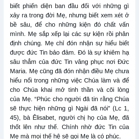
biết phiến diện ban đầu đối với những gì
xảy ra trong đời Mẹ, nhưng biết xem xét ở
bề sâu, để cho những kiện đó chất vấn
mình. Mẹ sắp xếp lại các sự kiện rồi phân
định chúng. Mẹ chỉ đón nhận sự hiểu biết
được đức Tin bảo đảm. Đó là sự khiêm hạ
sâu thẳm của đức Tin vâng phục nơi Đức
Maria. Mẹ cũng đã đón nhận điều Mẹ chưa
hiểu nổi trong những việc Chúa làm và để
cho Chúa khai mở tinh thần và cõi lòng
của Mẹ. “Phúc cho người đã tin rằng Chúa
sẽ thực hiện những gì Ngài đã nói” (Lc 1,
45), bà Êlisabet, người chị họ của Mẹ, đã
thốt lên như thế. Chính nhờ đức Tin của
Mẹ mà mọi thế hệ sẽ gọi Mẹ là có phúc.