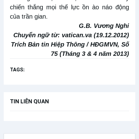
chiến thắng mọi thế lực ồn ào náo động
của trần gian.
G.B. Vương Nghi
Chuyển ngữ từ:
vatican.va (19.12.201
2
)
Trích
Bản tin Hiệp Thông
/ HĐGMVN, Số
75 (Tháng 3 & 4 năm 2013)
TAGS:
Đức vâng phục
Lời khuyên Phúc âm
TIN LIÊN QUAN