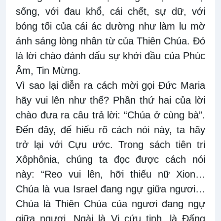
sống, với đau khổ, cái chết, sự dữ, với
bóng tối của cái ác dường như làm lu mờ
ánh sáng lòng nhân từ của Thiên Chúa. Đó
là lời chào đánh dấu sự khởi đầu của Phúc
Âm, Tin Mừng.
Vì sao lại diễn ra cách mời gọi Đức Maria
hãy vui lên như thế? Phần thứ hai của lời
chào đưa ra câu trả lời: “Chúa ở cùng bà”.
Đến đây, để hiểu rõ cách nói này, ta hãy
trở lại với Cựu ước. Trong sách tiên tri
Xôphônia, chúng ta đọc được cách nói
này: “Reo vui lên, hỡi thiếu nữ Xion…
Chúa là vua Israel đang ngự giữa ngươi…
Chúa là Thiên Chúa của ngươi đang ngự
giữa ngươi, Ngài là Vị cứu tinh, là Ðấng