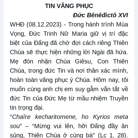
TIN VÂNG PHỤC
Đức Bênêđictô XVI
WHĐ (08.12.2023)
- Trong hành trình Mùa
Vọng, Đức Trinh Nữ Maria giữ vị trí đặc
biệt của Đấng đã chờ đợi cách riêng Thiên
Chúa sẽ thực hiện những lời Ngài đã hứa.
Mẹ đón nhận Chúa Giêsu, Con Thiên
Chúa, trong đức Tin và nơi thân xác mình,
hoàn toàn vâng phục ý Chúa. Hôm nay, tôi
muốn cùng anh chị em suy gẫm vắn tắt về
đức Tin của Đức Mẹ từ mầu nhiệm Truyền
tin trọng đại.
“
Chaîre kecharitomene, ho Kyrios meta
sou
” – “Mừng vui lên, hỡi Đấng đầy ân
sủng, Thiên Chúa ở cùng bà” (Lc 1, 28).