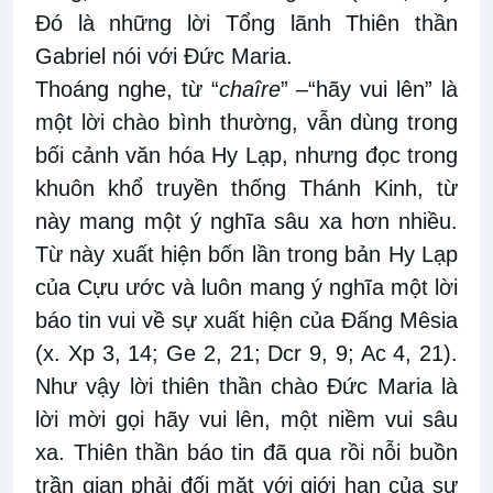
Đó là những lời Tổng lãnh Thiên thần
Gabriel nói với Đức Maria.
Thoáng nghe, từ “
chaîre
” –“hãy vui lên” là
một lời chào bình thường, vẫn dùng trong
bối cảnh văn hóa Hy Lạp, nhưng đọc trong
khuôn khổ truyền thống Thánh Kinh, từ
này mang một ý nghĩa sâu xa hơn nhiều.
Từ này xuất hiện bốn lần trong bản Hy Lạp
của Cựu ước và luôn mang ý nghĩa một lời
báo tin vui về sự xuất hiện của Đấng Mêsia
(x. Xp 3, 14; Ge 2, 21; Dcr 9, 9; Ac 4, 21).
Như vậy lời thiên thần chào Đức Maria là
lời mời gọi hãy vui lên, một niềm vui sâu
xa. Thiên thần báo tin đã qua rồi nỗi buồn
trần gian phải đối mặt với giới hạn của sự