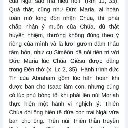
của Ngài sao mà hiểu nổi!” (Rm 11, 33).
Quả thật, cũng như Đức Maria, ai hoàn
toàn mở lòng đón nhận Chúa, thì phải
chấp nhận ý muốn của Chúa, dù thật
huyền nhiệm, thường không đúng theo ý
riêng của mình và là lưỡi gươm đâm thấu
tâm hồn, như cụ Simêôn đã nói tiên tri với
Đức Maria lúc Chúa Giêsu được dâng
trong Đền thờ (x. Lc 2, 35). Hành trình đức
Tin của Abraham gồm lúc hân hoan khi
được ban cho Isaac làm con, nhưng cũng
có lúc phủ bóng tối khi phải lên núi Moriah
thực hiện một hành vi nghịch lý: Thiên
Chúa đòi ông hiến tế đứa con trai Ngài vừa
ban cho ông. Trên núi, thiên thần truyền