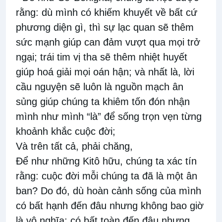
rằng: dù mình có khiếm khuyết về bất cứ
phương diện gì, thì sự lạc quan sẽ thêm
sức mạnh giúp can đảm vượt qua mọi trở
ngại; trái tim vị tha sẽ thêm nhiệt huyết
giúp hoá giải mọi oán hận; và nhất là, lời
cầu nguyện sẽ luôn là nguồn mạch ân
sủng giúp chúng ta khiêm tốn đón nhận
mình như mình “là” để sống trọn vẹn từng
khoảnh khắc cuộc đời;
Và trên tất cả, phải chăng,
Để như những Kitô hữu, chúng ta xác tín
rằng: cuộc đời mỗi chúng ta đã là một ân
ban? Do đó, dù hoàn cảnh sống của mình
có bất hạnh đến đâu nhưng không bao giờ
là vô nghĩa; có bất toàn đến đâu nhưng