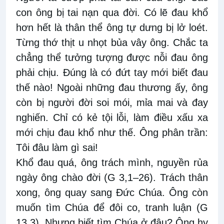
con ông bị tai nạn qua đời. Có lẽ đau khổ
hơn hết là thân thể ông tự dưng bị lở loét.
Từng thớ thịt u nhọt bủa vây ông. Chắc ta
chẳng thể tưởng tượng được nỗi đau ông
phải chịu. Đúng là có đứt tay mới biết đau
thế nào! Ngoài những đau thương ấy, ông
còn bị người đời soi mói, mỉa mai và đay
nghiến. Chỉ có kẻ tội lỗi, làm điều xấu xa
mới chịu đau khổ như thế. Ông phân trần:
Tôi đâu làm gì sai!
Khổ đau quá, ông trách mình, nguyền rủa
ngày ông chào đời (G 3,1–26). Trách thân
xong, ông quay sang Đức Chúa. Ông còn
muốn tìm Chúa để đôi co, tranh luận (G
13,3). Nhưng biết tìm Chúa ở đâu? Ông hy