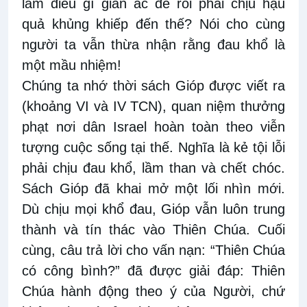
làm điều gì gian ác để rồi phải chịu hậu
quả khủng khiếp đến thế? Nói cho cùng
người ta vẫn thừa nhận rằng đau khổ là
một mầu nhiệm!
Chúng ta nhớ thời sách Gióp được viết ra
(khoảng VI và IV TCN), quan niệm thưởng
phạt nơi dân Israel hoàn toàn theo viễn
tượng cuộc sống tại thế. Nghĩa là kẻ tội lỗi
phải chịu đau khổ, lầm than và chết chóc.
Sách Gióp đã khai mở một lối nhìn mới.
Dù chịu mọi khổ đau, Gióp vẫn luôn trung
thành và tín thác vào Thiên Chúa. Cuối
cùng, câu trả lời cho vấn nạn: “Thiên Chúa
có công bình?” đã được giải đáp: Thiên
Chúa hành động theo ý của Người, chứ