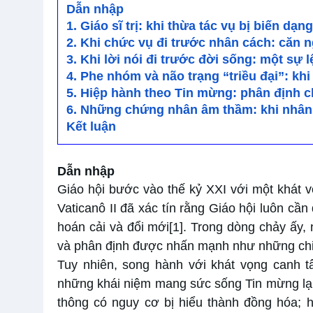
Dẫn nhập
1. Giáo sĩ trị: khi thừa tác vụ bị biến dạng
2. Khi chức vụ đi trước nhân cách: căn n
3. Khi lời nói đi trước đời sống: một sự
4. Phe nhóm và não trạng “triều đại”: khi
5. Hiệp hành theo Tin mừng: phân định 
6. Những chứng nhân âm thầm: khi nhân 
Kết luận
Dẫn nhập
Giáo hội bước vào thế kỷ XXI với một khát
Vaticanô II đã xác tín rằng Giáo hội luôn cầ
hoán cải và đổi mới
[1]
. Trong dòng chảy ấy, 
và phân định được nhấn mạnh như những chiề
Tuy nhiên, song hành với khát vọng canh tâ
những khái niệm mang sức sống Tin mừng lại 
thông có nguy cơ bị hiểu thành đồng hóa; h