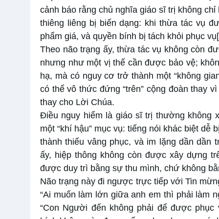
cảnh báo rằng chủ nghĩa giáo sĩ trị không chỉ
thiêng liêng bị biến dạng: khi thừa tác vụ 
phẩm giá, và quyền bính bị tách khỏi phục vụ
Theo não trạng ấy, thừa tác vụ không còn đ
nhưng như một vị thế cần được bảo vệ; không
hạ, mà có nguy cơ trở thành một “không gian
có thể vô thức đứng “trên” cộng đoàn thay vì
thay cho Lời Chúa.
Điều nguy hiểm là giáo sĩ trị thường không
một “khí hậu” mục vụ: tiếng nói khác biệt dễ b
thành thiếu vâng phục, và im lặng dần dần t
ấy, hiệp thông không còn được xây dựng trê
được duy trì bằng sự thu mình, chứ không bằn
Não trạng này đi ngược trực tiếp với Tin mừn
“Ai muốn làm lớn giữa anh em thì phải làm n
“Con Người đến không phải để được phục v