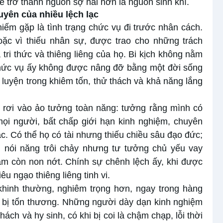
 trở thành nguồn sợ hãi hơn là nguồn sinh khí.
uyên của nhiều lệch lạc
hiếm gặp là tình trạng chức vụ đi trước nhân cách.
oặc vì thiếu nhân sự, được trao cho những trách
ri thức và thiêng liêng của họ. Bi kịch không nằm
chức vụ ấy không được nâng đỡ bằng một đời sống
luyện trong khiêm tốn, thử thách và khả năng lắng
ễ rơi vào ảo tưởng toàn năng: tưởng rằng mình có
mọi người, bất chấp giới hạn kinh nghiệm, chuyên
. Có thể họ có tài nhưng thiếu chiều sâu đạo đức;
; nói năng trôi chảy nhưng tư tưởng chủ yếu vay
âm còn non nớt. Chính sự chênh lệch ấy, khi được
u ngạo thiêng liêng tinh vi.
khinh thường, nghiêm trọng hơn, ngay trong hàng
ể bị tổn thương. Những người dày dạn kinh nghiệm
hách và hy sinh, có khi bị coi là chậm chạp, lỗi thời