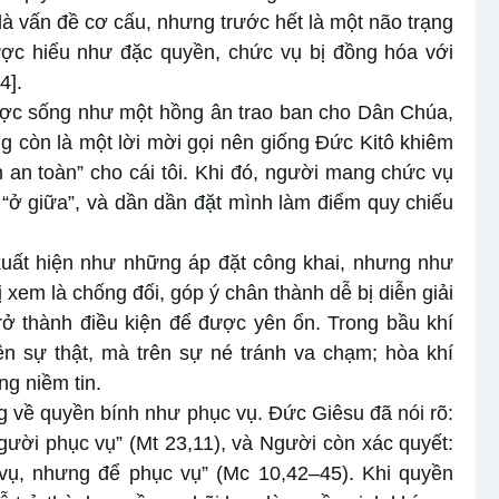
 là vấn đề cơ cấu, nhưng trước hết là một não trạng
được hiểu như đặc quyền, chức vụ bị đồng hóa với
[4]
.
ược sống như một hồng ân trao ban cho Dân Chúa,
 còn là một lời mời gọi nên giống Đức Kitô khiêm
 an toàn” cho cái tôi. Khi đó, người mang chức vụ
 “ở giữa”, và dần dần đặt mình làm điểm quy chiếu
 xuất hiện như những áp đặt công khai, nhưng như
ị xem là chống đối, góp ý chân thành dễ bị diễn giải
rở thành điều kiện để được yên ổn. Trong bầu khí
n sự thật, mà trên sự né tránh va chạm; hòa khí
g niềm tin.
g về quyền bính như phục vụ. Đức Giêsu đã nói rõ:
gười phục vụ” (Mt 23,11), và Người còn xác quyết:
ụ, nhưng để phục vụ” (Mc 10,42–45). Khi quyền