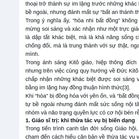
thoại trở thành sự im lặng trước những khác 
bề ngoài, nhưng đánh mất sự “bất an thánh t
Trong ý nghĩa ấy, “hòa nhi bất đồng” không 
mừng soi sáng và xác nhận như một trực giác
là dập tắt khác biệt, mà là khả năng sống 
chống đối, mà là trung thành với sự thật, ng
mình.
Trong ánh sáng Kitô giáo, hiệp thông đíc
nhưng trên việc cùng quy hướng về Đức Kitô. 
chấp nhận những khác biệt được soi sáng v
bằng im lặng hay đồng thuận hình thức
[3]
.
Khi “hòa” bị đồng hóa với yên ổn, và “bất đồn
tự bề ngoài nhưng đánh mất sức sống nội tâm
nhóm và não trạng quyền lực có cơ hội bén rễ
1. Giáo sĩ trị: khi thừa tác vụ bị biến dạng
Trong tiến trình canh tân đời sống Giáo hội,
chạm đến cách hiểu căn bản về thừa tác vụ 