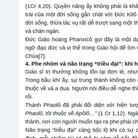
(1Cr 4,20). Quyền năng ấy không phải là khả
trái của một đời sống gắn chặt với Đức Kitô 
đời sống, thừa tác vụ rất dễ trượt sang một 
và chán ngán.
Đức Giáo hoàng Phanxicô gọi đây là một dạn
ngữ đạo đức và vị thế trong Giáo hội để tìm 
Chúa
[7]
.
4. Phe nhóm và não trạng “triều đại”: khi 
Giáo sĩ trị thường không tồn tại đơn lẻ, nh
Trong bầu khí ấy, sự trung thành không cò
thuộc về và a dua. Người nói điều dễ nghe thì
rối.
Thánh Phaolô đã phải đối diện với hiện tư
Phaolô, tôi thuộc về Apôlô…”
(1 Cr 1,12). Ngà
thành, nơi con người muốn tạo ra phe phái 
Não trạng “triều đại” càng bộc lộ khi có sự 