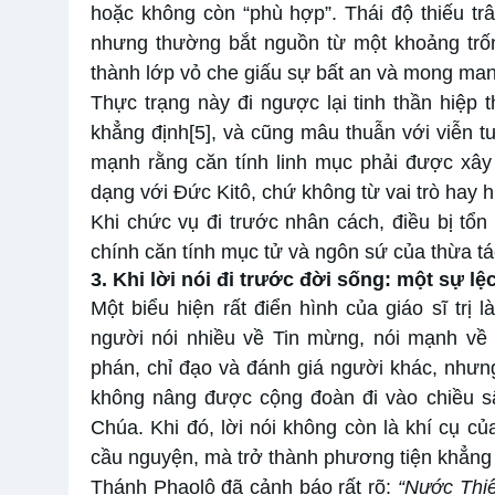
hoặc không còn “phù hợp”. Thái độ thiếu tr
nhưng thường bắt nguồn từ một khoảng trốn
thành lớp vỏ che giấu sự bất an và mong ma
Thực trạng này đi ngược lại tinh thần hiệp
khẳng định
[5]
, và cũng mâu thuẫn với viễn t
mạnh rằng căn tính linh mục phải được xây
dạng với Đức Kitô, chứ không từ vai trò hay 
Khi chức vụ đi trước nhân cách, điều bị tổ
chính căn tính mục tử và ngôn sứ của thừa tá
3. Khi lời nói đi trước đời sống: một sự l
Một biểu hiện rất điển hình của giáo sĩ trị 
người nói nhiều về Tin mừng, nói mạnh về k
phán, chỉ đạo và đánh giá người khác, nhưng
không nâng được cộng đoàn đi vào chiều s
Chúa. Khi đó, lời nói không còn là khí cụ củ
cầu nguyện, mà trở thành phương tiện khẳng 
Thánh Phaolô đã cảnh báo rất rõ:
“Nước Thiê