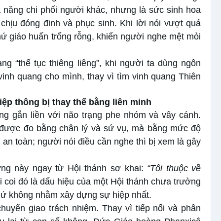
 năng chi phối người khác, nhưng là sức sinh hoa
chịu đóng đinh và phục sinh. Khi lời nói vượt quá
thứ giáo huấn trống rỗng, khiến người nghe mệt mỏi
g “thế tục thiêng liêng”, khi người ta dùng ngôn
vinh quang cho mình, thay vì tìm vinh quang Thiên
hiệp thông bị thay thế bằng liên minh
ưng gắn liền với não trạng phe nhóm và vây cánh.
n được đo bằng chân lý và sứ vụ, mà bằng mức độ
 an toàn; người nói điều cần nghe thì bị xem là gây
ợng này ngay từ Hội thánh sơ khai:
“Tôi thuộc về
i coi đó là dấu hiệu của một Hội thánh chưa trưởng
chứ không nhằm xây dựng sự hiệp nhất.
chuyển giao trách nhiệm. Thay vì tiếp nối và phân