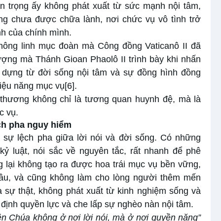
ân trọng ấy không phát xuất từ sức mạnh nội tâm,
g chưa được chữa lành, nơi chức vụ vô tình trở
nh của chính mình.
 thông linh mục đoàn mà Công đồng Vaticanô II đã
ượng mà Thánh Gioan Phaolô II trình bày khi nhấn
 dựng từ đời sống nội tâm và sự đồng hình đồng
hiệu năng mục vụ
[6]
.
n thương không chỉ là tương quan huynh đệ, mà là
c vụ.
ệch pha nguy hiểm
là sự lệch pha giữa lời nói và đời sống. Có những
ỷ luật, nói sắc về nguyên tắc, rất nhanh để phê
 lại không tạo ra được hoa trái mục vụ bền vững,
âu, và cũng không làm cho lòng người thêm mến
a sự thật, không phát xuất từ kinh nghiệm sống và
định quyền lực và che lấp sự nghèo nàn nội tâm.
n Chúa không ở nơi lời nói, mà ở nơi quyền năng”