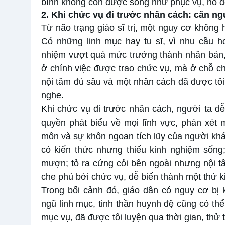
bính không còn được sống như phục vụ, nó dễ
2. Khi chức vụ đi trước nhân cách: căn ng
Từ não trạng giáo sĩ trị, một nguy cơ không 
Có những linh mục hay tu sĩ, vì nhu cầu h
nhiệm vượt quá mức trưởng thành nhân bản, t
ở chính việc được trao chức vụ, mà ở chỗ 
nội tâm đủ sâu và một nhân cách đã được tôi 
nghe.
Khi chức vụ đi trước nhân cách, người ta d
quyền phát biểu về mọi lĩnh vực, phán xét 
môn và sự khôn ngoan tích lũy của người khác
có kiến thức nhưng thiếu kinh nghiệm sống
mượn; tỏ ra cứng cỏi bên ngoài nhưng nội t
che phủ bởi chức vụ, dễ biến thành một thứ kiê
Trong bối cảnh đó, giáo dân có nguy cơ bị 
ngũ linh mục, tinh thần huynh đệ cũng có th
mục vụ, đã được tôi luyện qua thời gian, thử t