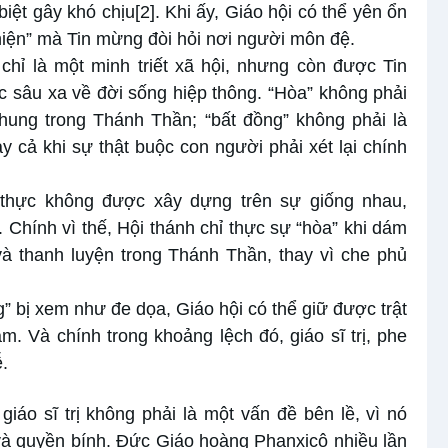
biệt gây khó chịu
[2]
. Khi ấy, Giáo hội có thể yên ổn
hiện” mà Tin mừng đòi hỏi nơi người môn đệ.
chỉ là một minh triết xã hội, nhưng còn được Tin
 sâu xa về đời sống hiệp thông. “Hòa” không phải
chung trong Thánh Thần; “bất đồng” không phải là
ay cả khi sự thật buộc con người phải xét lại chính
h thực không được xây dựng trên sự giống nhau,
Chính vì thế, Hội thánh chỉ thực sự “hòa” khi dám
à thanh luyện trong Thánh Thần, thay vì che phủ
g” bị xem như đe dọa, Giáo hội có thể giữ được trật
. Và chính trong khoảng lệch đó, giáo sĩ trị, phe
.
 giáo sĩ trị không phải là một vấn đề bên lề, vì nó
và quyền bính. Đức Giáo hoàng Phanxicô nhiều lần