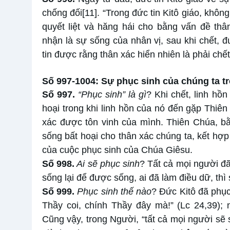
chống đối
[11]
. “Trong đức tin Kitô giáo, khô
quyết liệt và hăng hái cho bằng vấn đề thân
nhận là sự sống của nhân vị, sau khi chết, đ
tin được rằng thân xác hiển nhiên là phải chế
Số 997-1004: Sự phục sinh của chúng ta t
Số 997.
“Phục sinh” là gì
? Khi chết, linh hồn
hoại trong khi linh hồn của nó đến gặp Thiê
xác được tôn vinh của mình. Thiên Chúa, bằn
sống bất hoại cho thân xác chúng ta, kết hợp
của cuộc phục sinh của Chúa Giêsu.
Số
998.
Ai sẽ phục sinh
? Tất cả mọi người đã 
sống lại để được sống, ai đã làm điều dữ, thì 
Số
999.
Phục sinh thế nào
? Đức Kitô đã phục
Thầy coi, chính Thầy đây mà!” (Lc 24,39); 
Cũng vậy, trong Người, “tất cả mọi người sẽ 