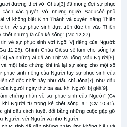
gười đương thời với Chúa
[3]
đã mong đợi sự phục
t cách xác quyết. Với những người Sađucêô phủ
hải vì không biết Kinh Thánh và quyền năng Thiên
 tin về sự phục sinh dựa trên đức tin vào Thiên
 chết nhưng là của kẻ sống” (Mc 12,27).
n về sự phục sinh với Ngôi Vị riêng của Người:
(Ga 11,25). Chính Chúa Giêsu sẽ làm cho sống lại
i
[4]
va những ai đã ăn Thịt và uống Máu Người
[5]
.
và một bảo chứng khi trả lại sự sống cho một số
ự phục sinh riêng của Người tuy sự phục sinh của
biến cố độc nhất này như dấu chỉ Jôna
[7]
, như dấu
 của Người ngày thứ ba sau khi Người bị giết
[9]
.
làm chứng nhân về sự phục sinh của Người” (Cv
 khi Người từ trong kẻ chết sống lại” (Cv 10,41).
c ghi dấu cách tuyệt đối bằng những cuộc gặp gỡ
như Người, với Người và nhờ Người.
sự phục sinh đã gặp những phản ứng không hiểu và