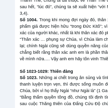
Thánh Thể, chúng ta đã thuộc về Thân Thể 
sau hết, “lúc đó”, chúng ta sẽ xuất hiện “v
3,4).
Số
1004.
Trong khi mong đợi ngày đó, thân 
phẩm giá được hiện hữu “trong Đức Kitô”; vì 
xác của người khác, nhất là khi thân xác đó p
“Thân xác … phụng sự Chúa, vì Chúa làm ch
lại; chính Ngài cũng sẽ dùng quyền năng củ
chẳng biết rằng thân xác anh em là phần th
về mình nữa…. Vậy anh em hãy tôn vinh Thiên
Số 1023-1029: Thiên đàng
Số 1023.
Những ai chết trong ân sủng và tì
thanh luyện trọn vẹn, thì được sống muôn đ
Chúa, bởi vì họ thấy Ngài “như Ngài là” (1 Ga 
“Bằng thẩm quyền tông đồ, chúng tôi định t
sau cuộc Thăng thiên của Đấng Cứu Độ chúng