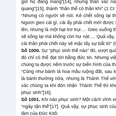
giờ họ đang mang”
[14]
, nhưng thân xác nà
quang”
[15]
, thành “thân thể có thần khí” (1 Cr
“Nhưng có người sẽ nói: Kẻ chết sống lại t
Ngươi gieo cái gì, cái ấy phải chết mới được
lên, nhưng là một hạt trơ trụi…. Gieo xuống t
sẽ sống lại mà không còn hư nát…. Quả vậy, c
cái thân phải chết này sẽ mặc lấy sự bất tử” (
Số
1000.
Sự “phục sinh thế nào” đó, vượt quá
đó chỉ có thể đạt tới bằng đức tin. Nhưng v
chúng ta được nếm trước sự biến hình của th
“Cũng như bánh là hoa mầu ruộng đất, sau k
là bánh thường nữa, nhưng là Thánh Thể với h
xác chúng ta khi đón nhận Thánh Thể thì k
phục sinh”
[16]
.
Số
1001.
Khi nào phục sinh?
Một cách vĩnh vi
“ngày tận thế”
[17]
. Quả vậy, sự phục sinh c
lâm của Đức Kitô: