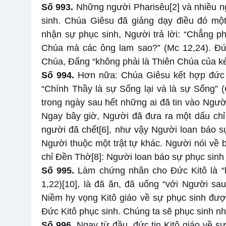
Số 993.
Những người Pharisêu
[2]
và nhiều n
sinh. Chúa Giêsu đã giảng dạy điều đó mộ
nhận sự phục sinh, Người trả lời: “Chẳng p
Chúa mà các ông lam sao?” (Mc 12,24). Đức
Chúa, Đấng “không phải là Thiên Chúa của kẻ
Số 994.
Hơn nữa: Chúa Giêsu kết hợp đức ti
“Chính Thầy là sự Sống lại và là sự Sống” 
trong ngày sau hết những ai đã tin vào Ngườ
Ngay bây giờ, Người đã đưa ra một dấu chỉ 
người đã chết
[6]
, như vậy Người loan báo s
Người thuộc một trật tự khác. Người nói về 
chỉ Đền Thờ
[8]
: Người loan báo sự phục sinh
Số 995.
Làm chứng nhân cho Đức Kitô là “
1,22)
[10]
, là đã ăn, đã uống “với Người sau
Niềm hy vọng Kitô giáo về sự phục sinh đượ
Đức Kitô phục sinh. Chúng ta sẽ phục sinh 
Số 996.
Ngay từ đầu, đức tin Kitô giáo về 