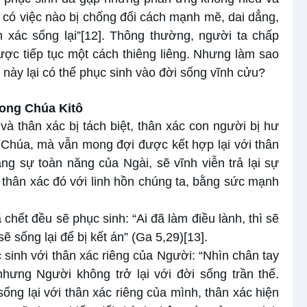
ng có việc nào bị chống đối cách mạnh mẽ, dai dẳng,
 xác sống lại”
[12]
. Thông thường, người ta chấp
ược tiếp tục một cách thiêng liêng. Nhưng làm sao
t này lại có thể phục sinh vào đời sống vĩnh cửu?
rong Chúa Kitô
 và thân xác bị tách biệt, thân xác con người bị hư
n Chúa, mà vẫn mong đợi được kết hợp lại với thân
g sự toàn năng của Ngài, sẽ vĩnh viễn trả lại sự
 thân xác đó với linh hồn chúng ta, bằng sức mạnh
chết đều sẽ phục sinh: “Ai đã làm điều lành, thì sẽ
sẽ sống lại để bị kết án” (Ga 5,29)
[13]
.
 sinh với thân xác riêng của Người: “Nhìn chân tay
nhưng Người không trở lại với đời sống trần thế.
sống lại với thân xác riêng của mình, thân xác hiện