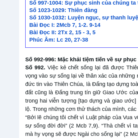
Số 997-1004: Sự phục sinh của chúng ta 
Số 1023-1029: Thiên đàng
Số 1030-1032: Luyện ngục, sự thanh luy
Bài Ðọc I: 2Mcb 7, 1-2. 9-14
Bài Ðọc II: 2Tx 2, 15 - 3, 5
Phúc Âm: Lc 20, 27-38
Số 992-996: Mặc khải tiệm tiến về sự phục
Số 992.
Việc kẻ chết sống lại đã được Thi
vọng vào sự sống lại về thân xác của những n
đức tin vào Thiên Chúa, là Đấng tạo dựng toà
đất cũng là Đấng trung tín giữ Giao Ước củ
trong hai viễn tượng [tạo dựng và giao ước]
lộ. Trong những cơn thử thách của mình, cá
“Bởi lẽ chúng tôi chết vì Luật pháp của Vua 
sự sống đời đời” (2 Mcb 7,9). “Thà chết vì 
mà hy vọng sẽ được Ngài cho sống lại” (2 Mc