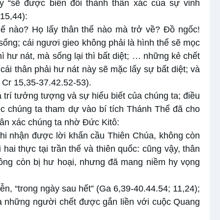
y “sẽ được biến đổi thành thân xác của sự vinh
 15,44):
hế nào? Họ lấy thân thể nào mà trở về? Đồ ngốc!
 sống; cái ngươi gieo không phải là hình thể sẽ mọc
hì hư nát, mà sống lại thì bất diệt; … những kẻ chết
ái thân phải hư nát này sẽ mặc lấy sự bất diệt; và
l Cr 15,35-37.42.52-53).
 trí tưởng tượng và sự hiểu biết của chúng ta; điều
iệc chúng ta tham dự vào bí tích Thánh Thể đã cho
ân xác chúng ta nhờ Đức Kitô:
hi nhận được lời khẩn cầu Thiên Chúa, không còn
ai thực tại trần thế và thiên quốc: cũng vậy, thân
hông còn bị hư hoại, nhưng đã mang niềm hy vọng
ễn, “trong ngày sau hết” (Ga 6,39-40.44.54; 11,24);
ủa những người chết được gắn liền với cuộc Quang