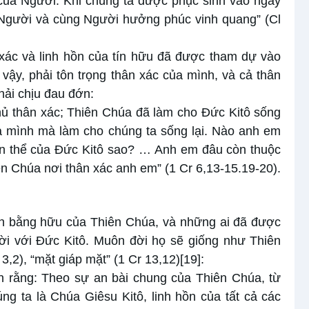
của Người. Khi chúng ta được phục sinh vào ngày
ới Người và cùng Người hưởng phúc vinh quang” (Cl
xác và linh hồn của tín hữu đã được tham dự vào
vậy, phải tôn trọng thân xác của mình, và cả thân
hải chịu đau đớn:
ủ thân xác; Thiên Chúa đã làm cho Đức Kitô sống
a mình mà làm cho chúng ta sống lại. Nào anh em
ân thể của Đức Kitô sao? … Anh em đâu còn thuộc
 Chúa nơi thân xác anh em” (1 Cr 6,13-15.19-20).
nh bằng hữu của Thiên Chúa, và những ai đã được
ời với Đức Kitô. Muôn đời họ sẽ giống như Thiên
3,2), “mặt giáp mặt” (1 Cr 13,12)
[19]
:
ín rằng: Theo sự an bài chung của Thiên Chúa, từ
 ta là Chúa Giêsu Kitô, linh hồn của tất cả các