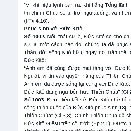
“Vì khi hiệu lệnh ban ra, khi tiếng Tổng lãn
thì chính Chúa sẽ từ trời ngự xuống, và nhữn
(l Tx 4,16).
Phục sinh với Đức Kitô
Số
1002.
Nếu thật sự là, Đức Kitô sẽ cho chú
sự là, một cách nào đó, chúng ta đã phục 
Thần, đời sống Kitô hữu, ngay nơi trần thế,
Đức Kitô:
“Anh em đã cùng được mai táng với Đức Kit
Người, vì tin vào quyền năng của Thiên Chú
Anh em đã được sống lại cùng với Đức Kitô, 
Đức Kitô đang ngự bên hữu Thiên Chúa” (Cl 2
Số
1003.
Được liên kết với Đức Kitô nhờ bí t
sống thiên quốc của Đức Kitô phục sinh
[18]
,
Thiên Chúa” (Cl 3,3). Chính Thiên Chúa đã ch
Đức Kitô Giêsu trên cõi trời” (Ep 2,6). Được