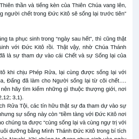
h Thiên thần và tiếng kèn của Thiên Chúa vang lên,
g người chết trong Đức Kitô sẽ sống lại trước tiên”
ng ta phục sinh trong “ngày sau hết”, thì cũng thật
sinh với Đức Kitô rồi. Thật vậy, nhờ Chúa Thánh
 đã là sự tham dự vào cái Chết và sự Sống lại của
ô khi chịu Phép Rửa, lại cùng được sống lại với
a, Đấng đã làm cho Người sống lại từ cõi chết….
nên hãy tìm kiếm những gì thuộc thượng giới, nơi
,12; 3,1).
ích Rửa Tội, các tín hữu thật sự đa tham dự vào sự
 nhưng sự sống này còn “tiềm tàng với Đức Kitô nơi
o chúng ta được “cùng sống lại và cùng ngự trị với
 nuôi dưỡng bằng Mình Thánh Đức Kitô trong bí tích