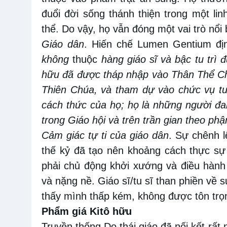
đuổi đời sống thánh thiện trong một li
thể. Do vậy, họ vẫn đóng một vai trò nổi 
Giáo dân
. Hiến chế Lumen Gentium địn
không
thuộc
hàng giáo sĩ và bậc tu trì 
hữu đã được tháp nhập vào Thân Thể Ch
Thiên Chúa, và tham dự vào chức vụ tư 
cách thức của họ; họ là những người đa
trong Giáo hội và trên trần gian theo ph
Cảm giác tự ti của giáo dân
. Sự chênh l
thế kỷ đã tạo nên khoảng cách thực sự g
phải chủ động khởi xướng và điều hành
và nặng nề. Giáo sĩ/tu sĩ than phiền về 
thấy mình thấp kém, không được tôn tr
Phẩm giá Kitô hữu
Truyền thống Do thái giáo đã nối kết rất 