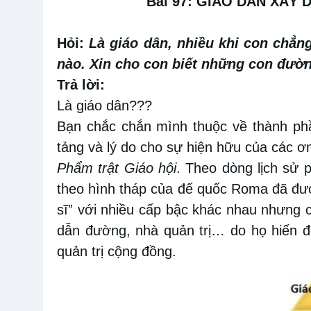
Bài 97: GIÁO DÂN XÂY
Hỏi:
Là giáo dân, nhiều khi con chẳn
nào. Xin cho con biết những con đườ
Trả lời:
Là giáo dân???
Bạn chắc chắn mình thuộc về thành phầ
tảng và lý do cho sự hiện hữu của các ơn
Phẩm trật Giáo hội
. Theo dòng lịch sử 
theo hình tháp của đế quốc Roma đã đượ
sĩ” với nhiều cấp bậc khác nhau nhưng ch
dẫn đường, nhà quản trị… do họ hiến đ
quản trị cộng đồng.