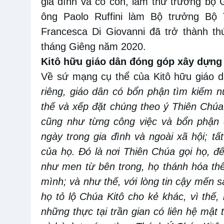
gia đình và có con, làm thứ trưởng bộ
ông Paolo Ruffini làm Bộ trưởng Bộ
Francesca Di Giovanni đã trở thành t
tháng Giêng năm 2020.
Kitô hữu giáo dân đóng góp xây dựng
Về sứ mạng cụ thể của Kitô hữu giáo d
riêng, giáo dân có bổn phận tìm kiếm 
thế và xếp đặt chúng theo ý Thiên Chúa.
cũng như từng công việc và bổn phận 
ngày trong gia đình và ngoài xã hội; t
của họ. Ðó là nơi Thiên Chúa gọi họ, 
như men từ bên trong, họ thánh hóa thế
mình; và như thế, với lòng tin cậy mến s
họ tỏ lộ Chúa Kitô cho kẻ khác, vì thế,
những thực tại trần gian có liên hệ mật 