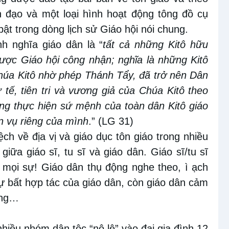
nh đạo và một loại hình hoạt động tông đồ cụ
bật trong dòng lịch sử Giáo hội nói chung.
h nghĩa giáo dân là “
tất cả những Kitô hữu
được Giáo hội công nhận; nghĩa là những Kitô
úa Kitô nhờ phép Thánh Tẩy, đã trở nên Dân
tế, tiên tri và vương giả của Chúa Kitô theo
ng thực hiện sứ mệnh của toàn dân Kitô giáo
ận vụ riêng của mình
.” (LG 31)
ệch về địa vị và giáo dục tôn giáo trong nhiều
iữa giáo sĩ, tu sĩ và giáo dân. Giáo sĩ/tu sĩ
 mọi sự! Giáo dân thụ động nghe theo, ì ạch
sự bất hợp tác của giáo dân, còn giáo dân cảm
ọng…
nhiều nhóm dân tộc “nô lệ” vào đại gia đình 12