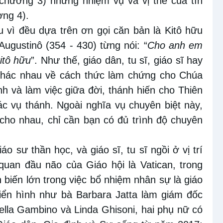
chương 3) nhưng nhiệm vụ và vị thế của tín
ơng 4).
 vì đều dựa trên ơn gọi căn bản là Kitô hữu
gustinô (354 - 430) từng nói: “
Cho anh em
itô hữu
”. Như thế, giáo dân, tu sĩ, giáo sĩ hay
 khác nhau về cách thức làm chứng cho Chúa
nh và làm việc giữa đời, thánh hiến cho Thiên
c vụ thánh. Ngoài nghĩa vụ chuyên biệt này,
 cho nhau, chỉ cần bạn có đủ trình độ chuyên
áo sư thần học, và giáo sĩ, tu sĩ ngồi ở vị trí
quan đầu não của Giáo hội là Vatican, trong
iến lớn trong việc bổ nhiệm nhân sự là giáo
Điển hình như bà Barbara Jatta làm giám đốc
ella Gambino và Linda Ghisoni, hai phụ nữ có