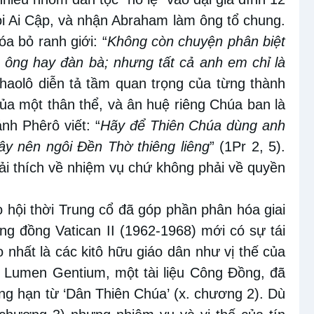
hỏi Ai Cập, và nhận Abraham làm ông tổ chung.
a bỏ ranh giới: “
Không còn chuyện phân biệt
n ông hay đàn bà; nhưng tất cả anh em chỉ là
Phaolô diễn tả tầm quan trọng của từng thành
ủa một thân thể, và ân huệ riêng Chúa ban là
nh Phêrô viết: “
Hãy để Thiên Chúa dùng anh
y nên ngôi Đền Thờ thiêng liêng
” (1Pr 2, 5).
iải thích về nhiệm vụ chứ không phải về quyền
o hội thời Trung cổ đã góp phần phân hóa giai
ng đồng Vatican II (1962-1968) mới có sự tái
o nhất là các kitô hữu giáo dân như vị thế của
hế Lumen Gentium, một tài liệu Công Đồng, đã
ằng hạn từ ‘Dân Thiên Chúa’ (x. chương 2). Dù