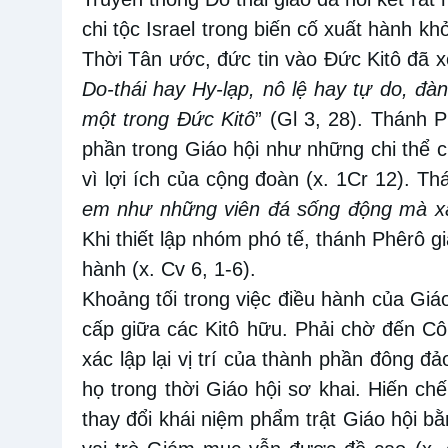
chi tộc Israel trong biến cố xuất hành k
Thời Tân ước, đức tin vào Đức Kitô đã xó
Do-thái hay Hy-lạp, nô lệ hay tự do, đà
một trong Đức Kitô
” (Gl 3, 28). Thánh 
phần trong Giáo hội như những chi thể c
vì lợi ích của cộng đoàn (x. 1Cr 12). Thá
em như những viên đá sống động mà xâ
Khi thiết lập nhóm phó tế, thánh Phêrô g
hành (x. Cv 6, 1-6).
Khoảng tối trong việc điều hành của Giá
cấp giữa các Kitô hữu. Phải chờ đến Cô
xác lập lại vị trí của thành phần đông đả
họ trong thời Giáo hội sơ khai. Hiến c
thay đổi khái niệm phẩm trật Giáo hội b