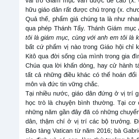
vai trò Giám mục vẫn được đề cao (x. 
hữu giáo dân rất được chú trọng (x. chư
Quả thế, phẩm giá chúng ta là như nhau
qua phép Thánh Tẩy. Thánh Giám mục Au
tôi là giám mục, cùng với anh em tôi là k
bất cứ phẩm vị nào trong Giáo hội chỉ
Kitô qua đời sống của mình trong gia đì
Chúa qua lời khấn dòng, hay cử hành tá
tất cả những điều khác có thể hoán đổi
môn và đức tin vững chắc.
Tại nhiều nước, giáo dân đứng ở vị trí gi
học trò là chuyện bình thường. Tại cơ 
những năm gần đây đã có những chuyển b
dân, thậm chí ở vị trí các bộ trưởng. 
Bảo tàng Vatican từ năm 2016; bà Gabri