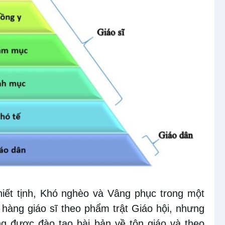
iết tịnh, Khó nghèo và Vâng phục trong một
 hàng giáo sĩ theo phẩm trật Giáo hội, nhưng
g được đào tạo bài bản về tôn giáo và theo