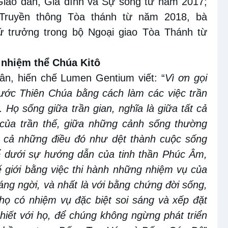
 Giáo dân, Gia đình và Sự sống từ năm 2017;
 Truyền thông Tòa thánh từ năm 2018, bà
hứ trưởng trong bộ Ngoại giao Tòa Thánh từ
 nhiệm thể Chúa Kitô
ân, hiến chế Lumen Gentium viết: “
Vì ơn gọi
nước Thiên Chúa bằng cách làm các việc trần
 Họ sống giữa trần gian, nghĩa là giữa tất cả
của trần thế, giữa những cảnh sống thường
ất cả những điều đó như dệt thành cuộc sống
để dưới sự hướng dẫn của tinh thần Phúc Âm,
 giới bằng việc thi hành những nhiệm vụ của
áng ngời, và nhất là với bằng chứng đời sống,
 họ có nhiệm vụ đặc biệt soi sáng và xếp đặt
thiết với họ, để chúng không ngừng phát triển