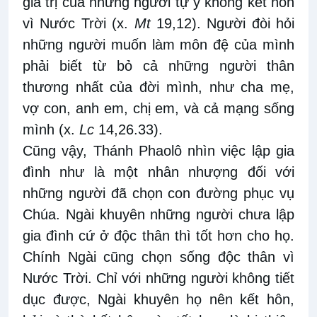
giá trị của những người tự ý không kết hôn
vì Nước Trời (x.
Mt
19
,
12). Người đòi hỏi
những người muốn làm môn đệ của mình
phải biết từ bỏ cả những người thân
thương nhất của đời mình, như cha mẹ,
vợ con, anh em, chị em, và cả mạng sống
mình (x.
Lc
14,26.33).
Cũng vậy, Thánh Phaol
ô
nhìn việc lập gia
đình như là một nhân nhượng đối với
những người đã chọn con đường phục vụ
Chúa. Ngài khuyên những người chưa lập
gia đình cứ ở độc thân thì tốt hơn cho họ.
Chính Ngài cũng chọn sống độc thân vì
Nước Trời. Chỉ với những người không tiết
dục được, Ngài k
h
uyên họ nên kết hôn,