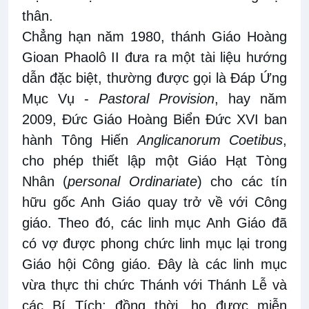
thân.
Chẳng hạn năm 1980,
thánh
Giáo Hoàng
Gioan Phaol
ô
II đưa ra một tài liệu hướng
dẫn đặc biệt, thường được gọi là Đáp Ứng
Mục Vụ -
Pastoral Provision
, hay năm
2009, Đức Giáo Hoàng Biển Đức XVI ban
hành Tông Hiến
Anglicanorum Coetibus
,
cho phép thiết lập một Giáo Hạt Tòng
Nhân (
personal Ordinariate
) cho các tín
hữu gốc Anh Giáo quay trở về với Công
giáo. Theo đó, các linh mục Anh Giáo đã
có vợ được phong chức linh mục lại trong
Giáo hội Công giáo. Đây là các linh mục
vừa thực thi chức Thánh với Thánh Lễ và
các Bí Tích; đồng thời, họ được miễn