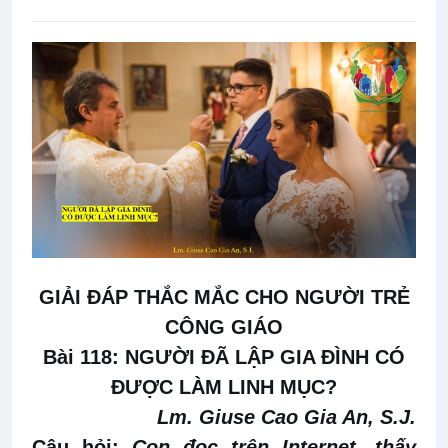
GIẢI ĐÁP THẮC MẮC CHO NGƯỜI TRẺ
CÔNG GIÁO
Bài 118: NGƯỜI ĐÃ LẬP GIA ĐÌNH CÓ
ĐƯỢC LÀM LINH MỤC?
Lm. Giuse Cao Gia An, S.J.
Câu hỏi:
Con đọc trên Internet,
thấy