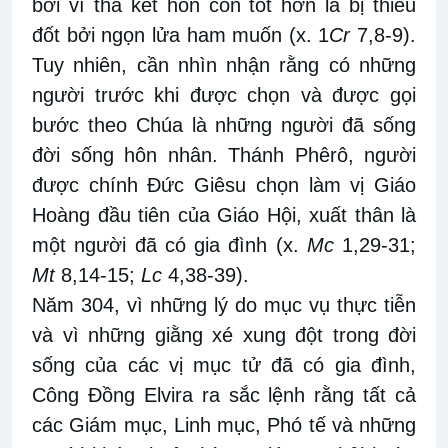
bởi vì thà kết hôn còn tốt hơn là bị thiêu
đốt bởi ngọn lửa ham muốn (x. 1
Cr
7,8-9).
Tuy nhiên, cần nhìn nhận rằng có những
người trước khi được chọn và được gọi
bước theo Chúa là những người đã sống
đời sống hôn nhân. Thánh Phêrô, người
được chính Đức Giêsu chọn làm vị Giáo
Hoàng đầu tiên của Giáo Hội, xuất thân là
một người đã có gia đình (x.
Mc
1,29-31;
Mt
8,14-15;
Lc
4,38-39).
Năm 304, vì những lý do mục vụ thực tiễn
và vì những giằng xé xung đột trong đời
sống của các vị mục tử đã có gia đình,
Công Đồng Elvira ra sắc lệnh rằng tất cả
các Giám mục, Linh mục, Phó tế và những