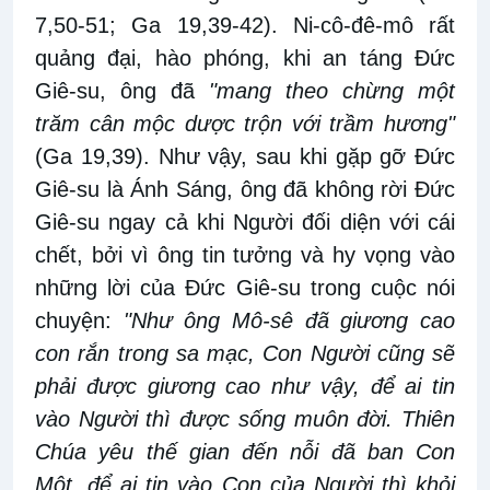
7,50-51; Ga 19,39-42). Ni-cô-đê-mô rất
quảng đại, hào phóng, khi an táng Đức
Giê-su, ông đã
"mang theo chừng một
trăm cân mộc dược trộn với trầm hương"
(Ga 19,39). Như vậy, sau khi gặp gỡ Đức
Giê-su là Ánh Sáng, ông đã không rời Đức
Giê-su ngay cả khi Người đối diện với cái
chết, bởi vì ông tin tưởng và hy vọng vào
những lời của Đức Giê-su trong cuộc nói
chuyện:
"Như ông Mô-sê đã giương cao
con rắn trong sa mạc, Con Người cũng sẽ
phải được giương cao như vậy, để ai tin
vào Người thì được sống muôn đời. Thiên
Chúa yêu thế gian đến nỗi đã ban Con
Một, để ai tin vào Con của Người thì khỏi