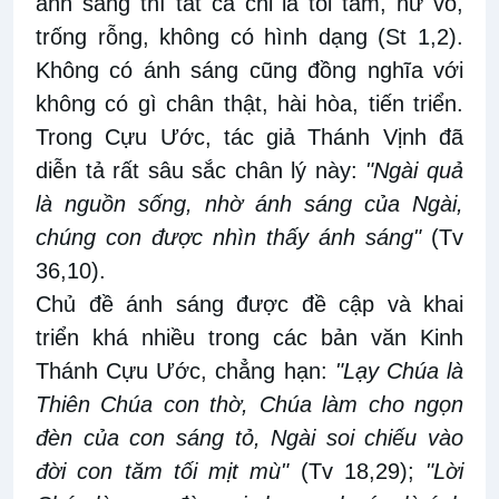
ánh sáng thì tất cả chỉ là tối tăm, hư vô,
trống rỗng, không có hình dạng (St 1,2).
Không có ánh sáng cũng đồng nghĩa với
không có gì chân thật, hài hòa, tiến triển.
Trong Cựu Ước, tác giả Thánh Vịnh đã
diễn tả rất sâu sắc chân lý này:
"Ngài quả
là nguồn sống, nhờ ánh sáng của Ngài,
chúng con được nhìn thấy ánh sáng"
(Tv
36,10).
Chủ đề ánh sáng được đề cập và khai
triển khá nhiều trong các bản văn Kinh
Thánh Cựu Ước, chẳng hạn:
"Lạy Chúa là
Thiên Chúa con thờ, Chúa làm cho ngọn
đèn của con sáng tỏ, Ngài soi chiếu vào
đời con tăm tối mịt mù"
(Tv 18,29);
"Lời