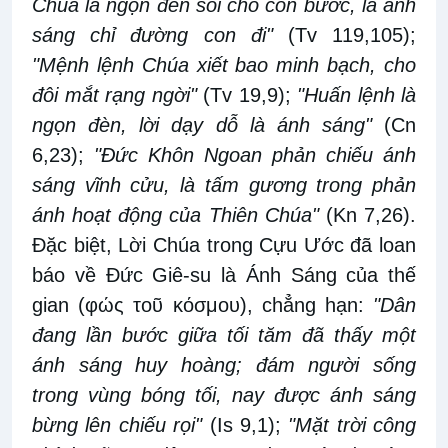
Chúa là ngọn đèn soi cho con bước, là ánh
sáng chỉ đường con đi"
(Tv 119,105);
"Mệnh lệnh Chúa xiết bao minh bạch, cho
đôi mắt rạng ngời"
(Tv 19,9);
"Huấn lệnh là
ngọn đèn, lời dạy dỗ là ánh sáng"
(Cn
6,23);
"Đức Khôn Ngoan phản chiếu ánh
sáng vĩnh cửu, là tấm gương trong phản
ánh hoạt động của Thiên Chúa"
(Kn 7,26).
Đặc biệt, Lời Chúa trong Cựu Ước đã loan
báo về Đức Giê-su là Ánh Sáng của thế
gian (φώς τοῦ κόσμου), chẳng hạn:
"Dân
đang lần bước giữa tối tăm đã thấy một
ánh sáng huy hoàng; đám người sống
trong vùng bóng tối, nay được ánh sáng
bừng lên chiếu rọi"
(Is 9,1);
"Mặt trời công