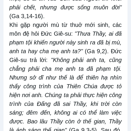
phải chết, nhưng được sống muôn đời"
(Ga 3,14-16).
Khi gặp người mù từ thuở mới sinh, các
môn đệ hỏi Đức Giê-su:
"Thưa Thầy, ai đã
phạm tội khiến người này sinh ra đã bị mù,
anh ta hay cha mẹ anh ta?"
(Ga 9,2). Đức
Giê-su trả lời:
"Không phải anh ta, cũng
chẳng phải cha mẹ anh ta đã phạm tội.
Nhưng sở dĩ như thế là để thiên hạ nhìn
thấy công trình của Thiên Chúa được tỏ
hiện nơi anh. Chúng ta phải thực hiện công
trình của Đấng đã sai Thầy, khi trời còn
sáng; đêm đến, không ai có thể làm việc
được. Bao lâu Thầy còn ở thế gian, Thầy
là ánh sáng thế gian"
(Ga 9,3-5). Sau đó,