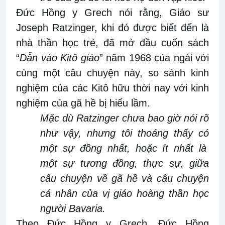
Đức Hồng y
Grech nói rằng
,
Giáo sư
Joseph Ratzinger, khi đó được biết đến là
nhà thần học trẻ, đã mở đầu cuốn sách
“
Dẫn
vào Kitô giáo
”
năm
1968 của ngài với
cùng một câu chuyện này, so sánh kinh
nghiệm của các Kitô hữu thời nay với kinh
nghiệm của gã hề bị hiểu lầm.
Mặc dù Ratzinger chưa bao giờ nói rõ
như vậy, nhưng tôi thoáng thấy có
một sự đồng nhất, hoặc ít nhất là
một sự tương đồng, thực sự, giữa
câu chuyện về gã
hề và câu chuyện
cá nhân của vị giáo hoàng thần học
người Bavaria
.
Theo Đức Hồng y Grech
,
Đức Hồng