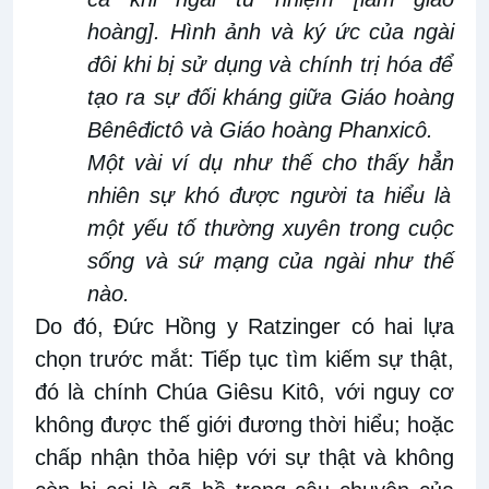
hoàng]
.
Hình ảnh và ký ức của ngài
đôi khi bị sử dụng và chính trị hóa để
tạo ra sự đối kháng giữa Giáo hoàng
Bênêđictô
và Giáo hoàng Phanxicô
.
Một vài ví dụ như
thế
cho thấy hẳn
nhiên
sự khó được người ta hiểu là
một yếu tố thường xuyên trong cuộc
sống và sứ mạng của ngài như thế
nào.
Do đó,
Đức Hồng y
Ratzinger có hai lựa
chọn trước mắt
:
Tiếp tục tìm kiếm sự thật,
đó là chính Chúa Giêsu Kitô, với nguy cơ
không được thế giới đương thời hiểu; hoặc
chấp nhận thỏa hiệp với sự thật và không