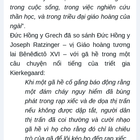
trong cuộc sống, trong việc nghiên cứu
thần học
,
và trong triều đại giáo hoàng của
ngài
”.
Đức Hồng y
Grech đã so sánh Đức Hồng y
Joseph Ratzinger – vị Giáo hoàng tương
lai Bênêđictô XVI – với gã hề trong một
câu chuyện nổi tiếng của triết gia
Kierkegaard:
Khi một gã hề cố gắng báo động rằng
một đám cháy nguy hiểm đã bùng
phát trong rạp xiếc và đe dọa thị trấn
nếu không được dập tắt
,
người dân
thị trấn đã coi thường
và
cười nhạo
gã
hề vì
họ cho
rằng đó
chỉ là chiêu
trò
của gã
để lôi kéo họ đến rạp xiếc.