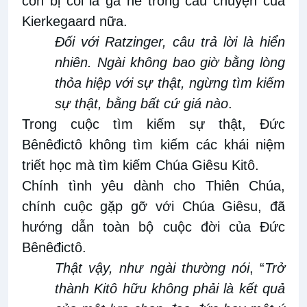
còn bị coi là gã hề trong câu chuyện của
Kierkegaard nữa.
Đối với Ratzinger, câu trả lời là
hiển
nhiên
. Ngài
không bao giờ bằng
lòng
thỏa hiệp với sự thật, ngừng tìm kiếm
sự thật, bằng bất cứ giá nào
.
Trong cuộc tìm kiếm sự thật, Đức
Bênêđictô không tìm kiếm các khái niệm
triết học mà tìm kiếm Chúa Giêsu Kitô
.
Chính tình yêu dành cho Thiên Chúa,
chính cuộc gặp gỡ với Chúa Giêsu, đã
hướng dẫn toàn bộ cuộc đời của
Đức
Bênêđictô
.
Thật vậy, như ngài thường nói
,
“
Trở
thành Kitô hữu không phải là kết quả