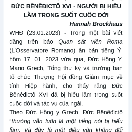
ĐỨC BÊNÊĐICTÔ
XVI -
NGƯỜI
BỊ HIỂU
LẦM TRONG SUỐT CUỘC ĐỜI
Hannah Brockhaus
WHĐ (23.01.2023)
- Trong một bài viết
đăng trên báo
Quan
sát viên Roma
(
L’Osservatore Romano
)
ấn bản tiếng Ý
hôm
17
. 0
1
. 2023 vừa qua,
Đức Hồng Y
Mario Grech
,
Tổng thư ký và trưởng ban
tổ chức Thượng Hội đồng Giám mục về
tính Hiệp hành
,
cho
thấy rằng
Đức
Bênêđictô XVI đã bị hiểu lầm trong suốt
cuộc đời và tác vụ của ngài.
Theo
Đức Hồng y
Grech
,
Đức Bênêđictô
“
thường vẫn luôn
là một tiếng nói bị hiểu
lầm. Và đây là một điều vẫn không đổi