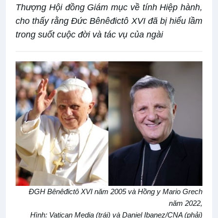
Thượng Hội đồng Giám mục về tính Hiệp hành,
cho thấy rằng Đức Bênêđictô XVI đã bị hiểu lầm
trong suốt cuộc đời và tác vụ của ngài
ĐGH Bênêđictô
XVI năm 2005 và Hồng y Mario Grech
năm 2022,
Hình: Vatican Media (trái) và Daniel Ibanez/CNA (phải)