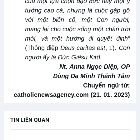
của một lựa chọn đạo đức hay một ý
tưởng cao cả, nhưng là cuộc gặp gỡ
với một biến cố, một Con người,
mang lại cho cuộc sống một chân trời
mới, và một hướng đi quyết định
”
(Thông điệp
Deus caritas est
, 1).
Con
người
ấy
là Đức Giêsu Kitô
.
Nt. Anna Ngọc Diệp, OP
Dòng Đa Minh Thánh Tâm
Chuyển ngữ từ:
catholicnewsagency.com (21. 01. 2023)
TIN LIÊN QUAN