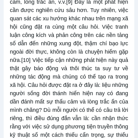
cảm, lòng trắc ẩn, v.v.
[9]
Đây là một phát hiện
cần được nghiên cứu sâu hơn. Tuy nhiên, việc
quan sát các xu hướng khác nhau trên mạng xã
hội cũng đặt ra cùng một câu hỏi. Việc tranh
luận công kích và phản công trên các nền tảng
số dẫn đến những xung đột, thậm chí bạo lực
ngoài đời thực, không còn là chuyện hiếm gặp
nữa.
[10]
Việc tiếp cận những phát hiện này quả
thật gây báo động và thôi thúc ta suy tư về
những tác động mà chúng có thể tạo ra trong
xã hội. Câu hỏi được đặt ra ở đây là: liệu những
người sống đời thánh hiến hiện nay có đang
dần đánh mất sự thấu cảm và lòng trắc ẩn của
mình chăng? Dù mỗi người có thể có câu trả lời
riêng, thì điều đúng đắn vẫn là: cần nhận thức
rằng với việc sử dụng phương tiện truyền thông
kỹ thuật số một cách thiếu cẩn trọng, sự thiếu