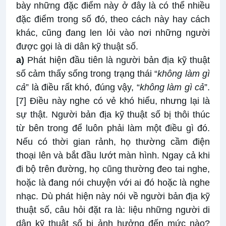
bày những đặc điểm này ở đây là có thể nhiều
đặc điểm trong số đó, theo cách này hay cách
khác, cũng đang len lỏi vào nơi những người
được gọi là di dân kỹ thuật số.
a)
Phát hiện đầu tiên là người bản địa kỹ thuật
số cảm thấy sống trong trạng thái “
không làm gì
cả
” là điều rất khó, đúng vậy, “
không làm gì cả
”.
[7]
Điều này nghe có vẻ khó hiểu, nhưng lại là
sự thật. Người bản địa kỹ thuật số bị thôi thúc
từ bên trong để luôn phải làm một điều gì đó.
Nếu có thời gian rảnh, họ thường cầm điện
thoại lên và bắt đầu lướt màn hình. Ngay cả khi
đi bộ trên đường, họ cũng thường đeo tai nghe,
hoặc là đang nói chuyện với ai đó hoặc là nghe
nhạc. Dù phát hiện này nói về người bản địa kỹ
thuật số, câu hỏi đặt ra là: liệu những người di
dân kỹ thuật số bị ảnh hưởng đến mức nào?