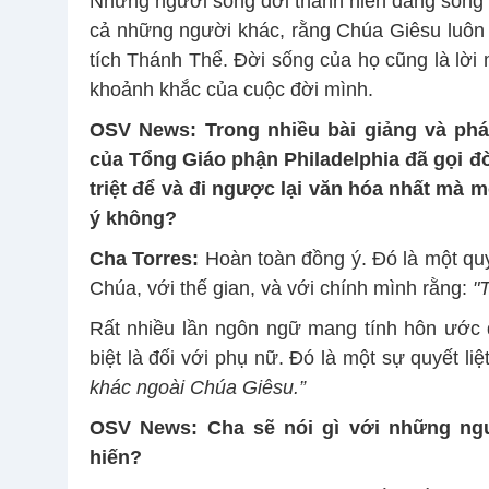
Những người sống đời thánh hiến đang sống m
cả những người khác, rằng Chúa Giêsu luôn 
tích Thánh Thể. Đời sống của họ cũng là lời 
khoảnh khắc của cuộc đời mình.
OSV News: Trong nhiều bài giảng và ph
của Tổng Giáo phận Philadelphia đã gọi đ
triệt để và đi ngược lại văn hóa nhất mà 
ý không?
Cha Torres:
Hoàn toàn đồng ý. Đó là một quyế
Chúa, với thế gian, và với chính mình rằng:
"
Rất nhiều lần ngôn ngữ mang tính hôn ước
biệt là đối với phụ nữ. Đó là một sự quyết li
khác ngoài Chúa Giêsu.”
OSV News: Cha sẽ nói gì với những
ng
hiến?