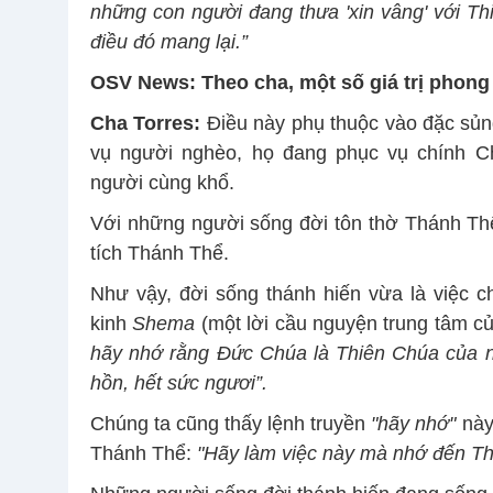
những con người đang thưa 'xin vâng' với T
điều đó mang lại.”
OSV News: Theo
cha, một số giá trị phong
Cha Torres:
Điều này phụ thuộc vào đặc sủn
vụ người nghèo, họ đang phục vụ chính C
người cùng khổ.
Với những người sống đời tôn thờ Thánh Thể
tích Thánh Thể.
Như vậy, đời sống thánh hiến vừa là việc c
kinh
Shema
(một lời cầu nguyện trung tâm củ
hãy nhớ rằng Đức Chúa là Thiên Chúa của ng
hồn, hết sức ngươi”
.
Chúng ta cũng thấy lệnh truyền
"hãy nhớ"
này 
Thánh Thể:
"Hãy làm việc này mà nhớ đến Th