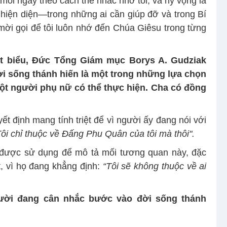
ỗi ngày theo cách thế nhắc nhở tôi, và hy vọng là
hiện diện—trong những ai cần giúp đỡ và trong Bí
mời gọi để tôi luôn nhớ đến Chúa Giêsu trong từng
át biểu, Đức Tổng Giám mục Borys A. Gudziak
ời sống thánh hiến là một trong những lựa chọn
một người phụ nữ có thể thực hiện. Cha có đồng
t định mang tính triệt để vì người ấy đang nói với
Tôi chỉ thuộc về Đấng
Phu Quân của tôi mà thôi"
.
 được sử dụng để mô tả mối tương quan này, đặc
ệt, vì họ đang khẳng định:
“Tôi sẽ không thuộc về ai
ười đang cân nhắc bước vào đời sống thánh