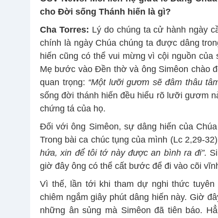
cho Đời sống Thánh hiến
là gì?
Cha Torres:
Lý do chúng ta cử hành ngày cầ
chính là ngày Chúa chúng ta được dâng tron
hiến cũng có thể vui mừng vì cội nguồn của
Mẹ bước vào Đền thờ và ông Simêon chào đ
quan trọng:
“Một lưỡi gươm sẽ đâm thâu tâ
sống đời thánh hiến đều hiểu rõ lưỡi gươm nà
chứng tá của họ.
Đối với ông Simêon, sự dâng hiến của Chúa 
Trong bài ca chúc tụng của mình (Lc 2,29-32)
hứa,
xin để tôi tớ này được an bình ra đi”
.
Si
giờ đây ông có thể cất bước để đi vào cõi vĩn
Vì thế, lần tới khi tham dự nghi thức tuyê
chiêm ngắm giây phút dâng hiến này. Giờ đây
những ân sủng mà Simêon đã tiên báo. Hẳn