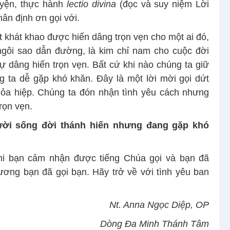
uyện, thực hành
lectio divina
(đọc và suy niệm Lời
ân định ơn gọi với.
t khát khao được hiến dâng trọn vẹn cho một ai đó,
ngôi sao dẫn đường, là kim chỉ nam cho cuộc đời
ự dâng hiến trọn vẹn. Bất cứ khi nào chúng ta giữ
ng ta dễ gặp khó khăn. Đây là một lời mời gọi dứt
hỏa hiệp. Chúng ta đón nhận tình yêu cách nhưng
rọn vẹn.
ời sống đời thánh hiến nhưng đang gặp khó
hi bạn cảm nhận được tiếng Chúa gọi và bạn đã
ơng bạn đã gọi bạn. Hãy trở về với tình yêu ban
Nt. Anna Ngọc Diệp, OP
Dòng Đa Minh Thánh Tâm