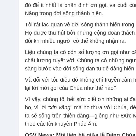
đó để ít nhất là phân định ơn gọi, và cuối
Năng trong đời sống thánh hiến.
Tôi rất lạc quan về đời sống thánh hiến tron
Họ được thu hút bởi những cộng đoàn thách 
đôi khi nhiều người có thể không nhận ra.
Liệu chúng ta có còn số lượng ơn gọi như c
chất lượng tuyệt vời. Chúng ta có những người
sàng bước vào đời sống đan tu để dâng hiến 
Và đối với tôi, điều đó không chỉ truyền cảm 
lại lời mời gọi của Chúa như thế nào?
Vì vậy, chúng tôi hết sức biết ơn những ai đ
họ, vì lời
“xin vâng”
mà họ thưa với Chúa, để 
ta sẽ sống trên thiên đàng—giống như Đức 
theo các lời khuyên Phúc Âm.
OSV News: Mối liên hệ giữa lễ Dâng Chúa