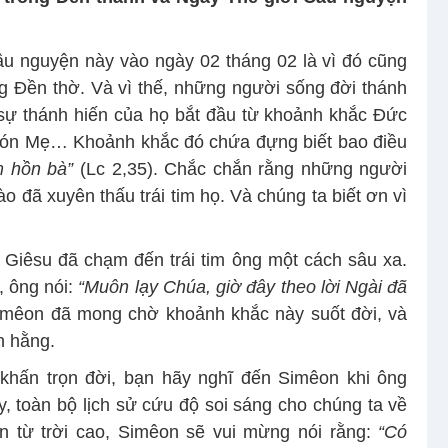
u nguyện này vào ngày 02 tháng 02 là vì đó cũng
g Đền thờ. Và vì thế, những người sống đời thánh
 sự thánh hiến của họ bắt đầu từ khoảnh khắc Đức
ón Mẹ… Khoảnh khắc đó chứa đựng biết bao điều
m
hồn bà”
(Lc 2,35). Chắc chắn rằng những người
o đã xuyên thấu trái tim họ. Và chúng ta biết ơn vì
Giêsu đã chạm đến trái tim ông một cách sâu xa.
, ông nói:
“Muôn lạy Chúa, giờ đây
theo lời Ngài đã
mêon đã mong chờ khoảnh khắc này suốt đời, và
h hằng.
n khấn trọn đời, bạn hãy nghĩ đến Simêon khi ông
, toàn bộ lịch sử cứu độ soi sáng cho chúng ta về
 từ trời cao, Simêon sẽ vui mừng nói rằng:
“Có