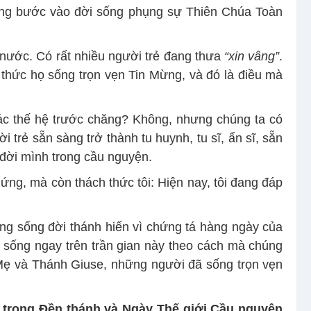
 cùng bước vào đời sống phụng sự Thiên Chúa Toàn
g nước. Có rất nhiều người trẻ đang thưa
“xin vâng”
.
thức họ sống trọn vẹn Tin Mừng, và đó là điều mà
ác thế hệ trước chăng? Không, nhưng chúng ta có
 trẻ sẵn sàng trở thành tu huynh, tu sĩ, ẩn sĩ, sẵn
đời mình trong cầu nguyện.
hứng, mà còn thách thức tôi: Hiện nay, tôi đang đáp
ang sống đời thánh hiến vì chứng tá hàng ngày của
sống ngay trên trần gian này theo cách mà chúng
Mẹ và Thánh Giuse, những người đã sống trọn vẹn
 trong Đền
thánh và Ngày Thế
giới
Cầu nguyện