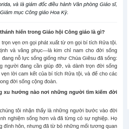
orida, và là giám đốc điều hành Văn phòng Giáo sĩ,
g Giám mục Công giáo Hoa Kỳ.
 thánh hiến trong Giáo hội Công giáo là gì?
trọn vẹn ơn gọi phát xuất từ ơn gọi bí tích Rửa tội.
tịnh và vâng phục—là kim chỉ nam cho đời sống
n đang nỗ lực sống giống như Chúa Giêsu đã sống:
 người đang cần giúp đỡ, và dành trọn đời sống
 vẹn lời cam kết của bí tích Rửa tội, và để cho các
rong đời sống cộng đoàn.
g xu hướng nào nơi những người tìm kiếm đời
húng tôi nhận thấy là những người bước vào đời
inh nghiệm sống hơn và đã từng có sự nghiệp. Họ
ng đính hôn, nhưng đã từ bỏ những mối tương quan