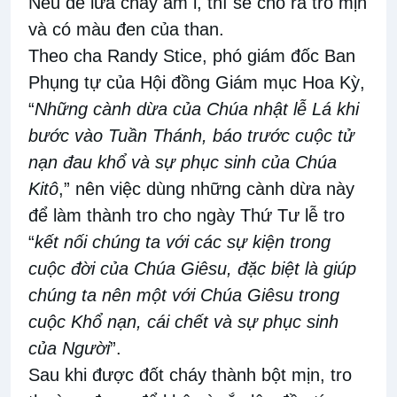
Nếu
để lửa cháy âm ỉ
, thì sẽ cho ra
tro mịn
và có
màu đen của
than.
Theo cha Randy Stice, phó giám đốc Ban
Phụng
tự của
Hội đồng Giám mục Hoa Kỳ,
“
Những cành
dừa của Chúa nhật lễ Lá khi
bước vào
Tuần Thánh, báo trước cuộc
tử
nạn
đau khổ và sự phục sinh của Chúa
Kitô
,” nên
việc dùng
những cành
dừa này
để làm thành tro cho ngày Thứ Tư lễ tro
“
kết nối chúng ta với các sự kiện trong
cuộc đời của Chúa Giêsu
, đặc biệt là
giúp
chúng ta nên
một
với Chúa Giêsu
trong
cuộc Khổ nạn, cái chết và sự phục sinh
của Người
”
.
Sau
khi
được đốt cháy thành bột mịn
, t
ro