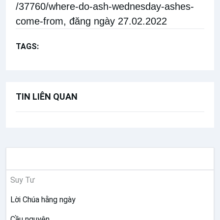
/37760/where-do-ash-wednesday-ashes-
come-from
, đăng ngày 27.02.2022
TAGS:
Thứ Tư lễ Tro
TIN LIÊN QUAN
SUY NIỆM
Suy Tư
Lời Chúa hằng ngày
Cầu nguyện