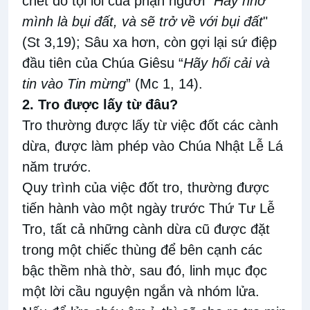
chết do
tội lỗi của phận người “
Hãy nhớ
mình
là bụi đất, và sẽ trở về với bụi đất
"
(St
3
,
19)
; Sâu xa hơn, còn gợi lại sứ điệp
đầu tiên
của Chúa Giêsu “
Hãy hối cải và
tin
vào Tin mừng
” (Mc 1, 14).
2
.
Tro được
lấy
từ đâu?
Tro thường được lấy từ việc đốt các cành
dừa
,
được làm
phép
vào Chúa Nhật Lễ Lá
năm trước
.
Quy trình của việc đốt tro
, thường được
tiến hành vào
một ngày trước Thứ Tư Lễ
Tro, tất cả những cành
dừa
cũ được đặt
trong một chiếc
thùng để bên cạnh
các
bậc thềm nhà thờ
, sau đó, linh mục đọc
một
lời cầu nguyện ngắn và nhóm lửa
.