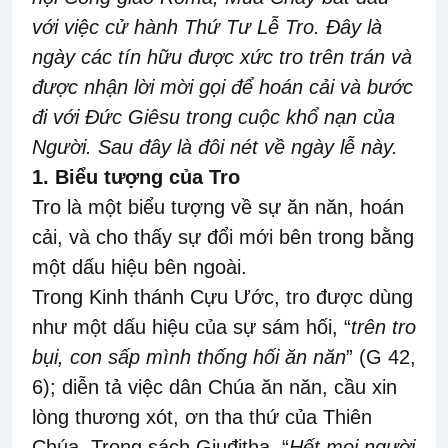
với việc cử hành Thứ Tư Lễ Tro
.
Đây là
ngày các tín hữu được xức tro trên trán và
được nhận
lời mời
gọi
để hoán
cải và
bước
đi với Đức Giêsu trong cuộc khổ nạn của
Người. Sau đây là đôi nét về ngày lễ này.
1.
Biểu tượng của Tro
Tro là một biểu tượng về sự ăn năn
,
hoán
cải, và cho thấy sự đổi mới bên trong bằng
một dấu hiệu bên ngoài.
Trong
Kinh thánh
Cựu Ước
,
tro được dùng
như một dấu hiệu của sự sám
hối, “
trên tro
bụi, con sấp mình thống hối ăn năn
”
(G 42
,
6)
; diễn tả việc dân Chúa
ăn năn
,
cầu xin
lòng
thương xót,
ơn
tha thứ của Thiên
Chúa
.
Trong sách Giuđitha,
“
Hết mọi người