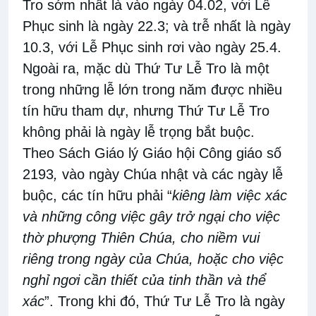
Tro sớm nhất là vào ngày 04
.02
, với Lễ
Phục sinh là ngày 22
.3; và
trễ nhất là ngày
10
.3
, với Lễ Phục sinh rơi vào ngày 25
.4.
Ngoài
ra, m
ặc dù Thứ Tư Lễ Tro là một
trong những lễ lớn
trong năm
được nhiều
tín
hữu
tham dự
,
nhưng Thứ Tư Lễ Tro
không phải là
ngày
lễ
trọng bắt buộc
.
Theo Sách Giáo lý Giáo hội Công giáo
số
2193
,
vào
ngày Chúa nhật và các ngày lễ
buộc
,
các tín hữu phải
“
kiêng làm việc xác
và những công việc gây trở ngại cho việc
thờ phượng Thiên Chúa, cho niềm vui
riêng trong ngày của Chúa, hoặc cho việc
nghỉ ngơi cần thiết của tinh thần và thể
xác
”
.
Trong khi đó,
Thứ Tư Lễ Tro là ngày