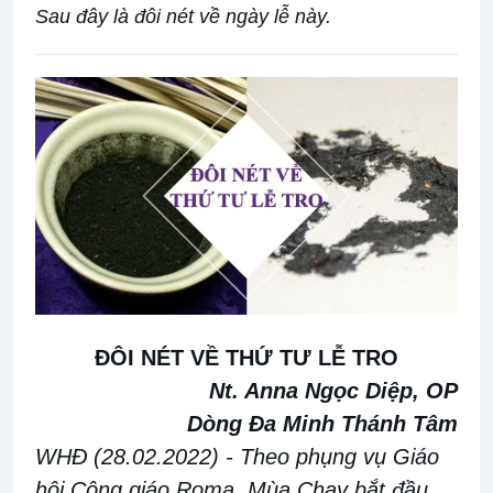
Sau đây là đôi nét về ngày lễ này.
ĐÔI
NÉT VỀ THỨ TƯ LỄ TRO
Nt. Anna Ngọc Diệp, OP
Dòng Đa Minh Thánh Tâm
WHĐ (28.02.2022)
- Theo phụng
vụ
Giáo
hội Công giáo
Roma
, Mùa Chay bắt đầu