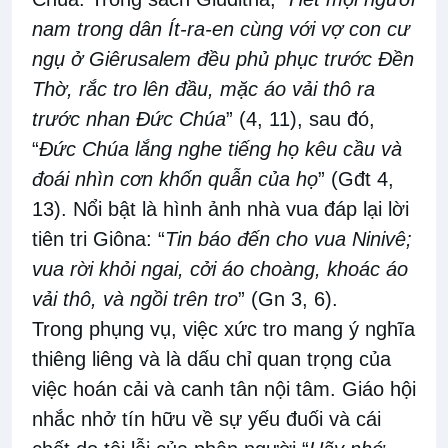
nam trong dân Ít-ra-en cùng với vợ con cư
ngụ ở Giêrusalem đều phủ phục trước Ðền
Thờ, rắc tro lên đầu, mặc áo vải thô ra
trước nhan Ðức Chúa
” (4, 11),
sau đó,
“
Ðức Chúa lắng nghe tiếng họ kêu cầu và
đoái nhìn cơn khốn quẫn của họ
” (Gđt 4
,
13). Nổi bật
là hình ảnh nhà vua đáp lại lời
tiên tri Giôna
:
“
Tin báo đến cho vua Ninivê;
vua rời khỏi ngai, cởi áo choàng, khoác áo
vải thô, và ngồi trên tro
”
(Gn 3
,
6).
Trong
phụng vụ,
việc
xức tro mang ý nghĩa
thiêng liêng và là dấu chỉ
quan trọng của
việc hoán cải và canh
tân
nội tâm. Giáo hội
nhắc nhở tín
hữu
về sự yếu đuối và cái