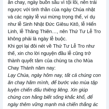
ăn chay, ngày buồn sầu vì tội lỗi
, nên
trái
ngược với tinh
thần của
ngày Chúa nhật
và các ngày lễ vui mừng trọng thể
, ví dụ
như
lễ Sinh Nhật Đức Giêsu Kitô, lễ Hiển
Linh, lễ Thăng Thiên
…
, nên Thứ Tư Lễ Tro
không phải là ngày lễ
buộc.
Khi gợi lại đôi nét về
Thứ Tư Lễ Tro
như
thế, xin cho lời nguyện đầu lễ cũng trở
thành quyết tâm của chúng ta cho Mùa
Chay Thánh năm nay:
Lạy Chúa, ngày hôm nay, tất cả chúng con
ăn chay hãm mình, để bước vào mùa tập
luyện chiến đấu thiêng liêng. Xin giúp
chúng con hằng biết sống khắc khổ, để
ngày thêm vững mạnh mà chiến thắng ác