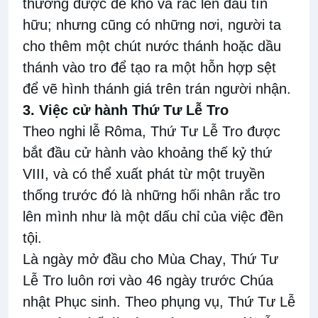
thường được
để
khô và rắc lên đầu
tín
hữu; nhưng cũng c
ó những nơi
,
người
ta
cho thêm một chút
nước thánh hoặc dầu
thánh vào
tro
để tạo ra một hỗn hợp sệt
để vẽ hình thánh giá trên trán người nhận.
3.
Việc
cử
hành
Thứ Tư Lễ Tro
Theo nghi lễ Rôma
,
Thứ Tư Lễ Tro được
bắt đầu
cử
hành vào khoảng
thế kỷ thứ
VIII
,
và có thể xuất phát từ một truyền
thống trước đó là những hối nhân
rắc
tro
lên mình như
là một dấu chỉ của việc
đền
tội
.
L
à ngày mở đầu cho
Mùa Chay
,
Thứ Tư
Lễ Tro luôn rơi vào 46 ngày trước Chúa
nhật Phục sinh. Theo
phụng vụ,
Thứ Tư Lễ