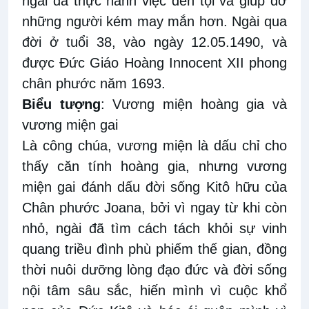
ngài
đã thực hành việc đền tội và giúp đỡ
những người kém may mắn hơn. Ngài qua
đời ở tuổi 38, vào ngày 12.05.1490, và
được Đức Giáo Hoàng Innocent XII phong
chân phước năm 1693.
Biểu tượng
:
Vương miện hoàng gia và
vương miện gai
Là công chúa, vương miện là dấu chỉ cho
thấy căn tính hoàng gia, nhưng vương
miện gai đánh dấu đời sống Kitô hữu của
Chân phước Joana, bởi vì ngay từ khi còn
nhỏ, ngài đã tìm cách tách khỏi sự vinh
quang triều đình phù phiếm thế gian, đồng
thời nuôi
dưỡng
lòng đạo đức và đời sống
nội tâm sâu sắc, hiế
n mình vì
cuộc khổ