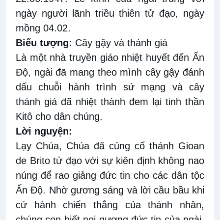
ngày người lãnh triều thiên tử đạo, ngày
mồng 04.02.
Biểu tượng
:
Cây gậ
y
và thánh giá
Là một nhà truyền giáo nhiệt
huyết
đến Ấn
Độ,
ngài
đã mang theo mình cây gậy đánh
dấu chuỗi
hành trình
sứ mạng và cây
thánh giá đã nhiệt thành đem
lại tinh thần
Kitô cho dân
chúng
.
Lời nguyện
:
Lạy Chúa, Chúa đã củng cố thánh Gioan
de Brito tử đạo với sự kiên định không
nao
núng
để rao giảng đức tin cho các dân tộc
Ấn Độ
. N
hờ gương
sáng
và lời cầu bầu
k
hi
cử hành chiến thắng của thánh
nhân,
chúng con biết noi gương đức tin của ngài
,