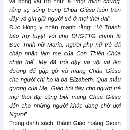
và
đóng vai trò như là “
một minh chứng
rằng sự sống trong Chúa Giêsu luôn tràn
đầy và gìn giữ người trẻ ở mọi thời đại
”.
Đức Hồng y nhấn mạnh rằng: “
Vị Thánh
bảo trợ tuyệt vời cho ĐHGTTG chính là
Đức Trinh nữ Maria, người phụ nữ trẻ đã
chấp nhận làm mẹ của Con Thiên Chúa
nhập thể.
Mẹ
đã trỗi dậy và vội vã lên
đường
để
gặp gỡ
và mang Chúa Giêsu
cho
người chị họ là bà Elizabeth
. Qua mẫu
gương của Mẹ
, Giáo hội dạy cho người trẻ
mọi thời
đại cũng biết
mang Chúa Giêsu
đến cho những người khác đang chờ đợi
Người
”.
Trong
danh sách
, thánh Giáo hoàng Gioan