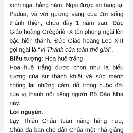
kính ngài hằng năm.
Ngài được
an táng
tại
Padua
, và với
gương sáng của đời sống
thánh thiện,
c
hưa đầy
1
năm sau
, Đức
Giáo hoàng
Grêgôriô IX
tôn phong
ngài
lên
bậc hiển
thánh
. Đức Giáo hoàng Leo XIII
gọi ngài là “
Vị Thánh của toàn thế giới
”.
B
iểu
tượng
:
Hoa huệ
trắng
Hoa huệ
trắng
được chọn như là biểu
tượng của sự thanh khiết và sức mạnh
chống lại những cám dỗ trong cuộc đời
của vị thánh nổi tiếng người Bồ Đào Nha
này.
Lời nguyện
:
Lạy Thiên Chúa toàn năng hằng hữu,
Chúa đã ban cho dân Chúa một nhà giảng