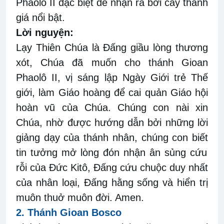
Phaolô II đặc biệt dễ nhận ra bởi cây thánh
giá nổi bật.
Lời nguyện
:
Lạy Thiên Chúa
là Đấng giầu lòng thương
xó
t,
Chúa đã muốn cho thánh Gioan
Phaolô II, vị
sáng lập Ngày Giới trẻ Thế
giới,
làm Giáo hoàng để cai quản Giáo hội
hoàn vũ của Chúa. Chúng con nài xin
Chúa, nhờ
được hướng dẫn bởi những
lời
giảng dạy của thánh nhân,
chúng con
biết
tin tưởng mở lòng đón nhận
ân sủng cứu
rỗi của Đức Kitô
,
Đấng cứu chuộc duy nhất
của nhân loại
, Đấng hằng sống và hiển trị
muôn thuở muôn đời. Amen
.
2.
Thánh Gioan Bosco