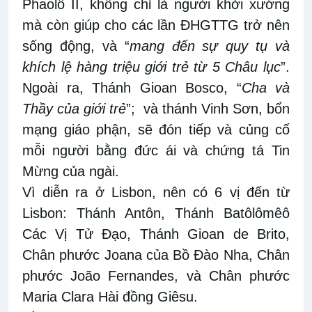
Phaolô II, không
chỉ là
người khởi
xướng
mà còn
giúp cho các lần ĐHGTTG trở nên
sống động, và
“
mang đến sự quy tụ và
khích lệ hàng triệu giới trẻ từ
5
C
hâu lục
”
.
Ngoài ra,
Thánh Gioan Bosco
, “
Cha và
Thầy của giới trẻ
”;
và thánh Vinh
S
ơn
,
bổn
mạng giáo phận, sẽ đón tiếp và củng cố
mỗi người bằng đức ái và chứng tá Tin
Mừng của ngài
.
Vì
d
iễn ra ở Lisbon
,
nên có
6
vị đến từ
Lisbon: Thánh Antôn, Thánh Batôlômêô
Các Vị Tử Đạo, Thánh Gioan de Brito
,
Chân phước Joana của Bồ Đào Nha
,
Chân
phước João Fernandes
,
và Chân phước
Maria Clara Hài
đồng Giêsu
.