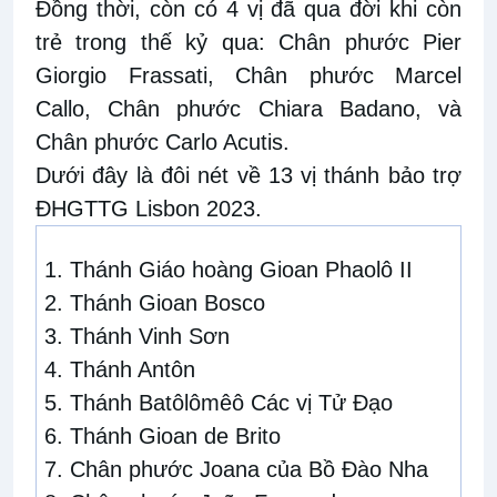
Đồng
thời, còn có
4 vị đã
qua đời
khi còn
trẻ trong thế kỷ qua
:
Chân phước Pier
Giorgio Frassati
,
Chân phước Marcel
Callo, Chân phước Chiara Badano, và
Chân phước Carlo Acutis.
Dưới đây là đôi nét về 13 vị thánh bảo trợ
ĐHGTTG Lisbon 2023.
1.
Thánh Giáo hoàng Gioan Phaolô II
2.
Thánh Gioan Bosco
3.
Thánh Vinh Sơn
4.
Thánh Antôn
5.
Thánh Batôlômêô Các vị Tử Đạo
6.
Thánh Gioan de Brito
7.
Chân phước Joana của Bồ Đào Nha