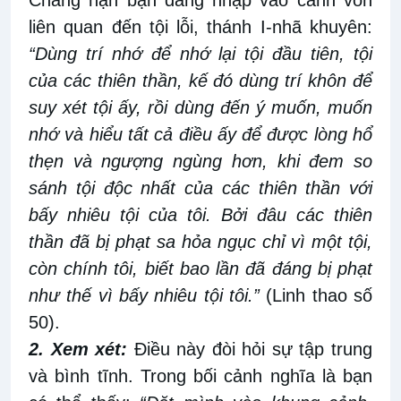
Chẳng hạn bạn đang nhập vào cảnh vốn
liên quan đến tội lỗi, thánh I-nhã khuyên:
“Dùng trí nhớ để nhớ lại tội đầu tiên, tội
của các thiên thần, kế đó dùng trí khôn để
suy xét tội ấy, rồi dùng đến ý muốn, muốn
nhớ và hiểu tất cả điều ấy để được lòng hổ
thẹn và ngượng ngùng hơn, khi đem so
sánh tội độc nhất của các thiên thần với
bấy nhiêu tội của tôi. Bởi đâu các thiên
thần đã bị phạt sa hỏa ngục chỉ vì một tội,
còn chính tôi, biết bao lần đã đáng bị phạt
như thế vì bấy nhiêu tội tôi.”
(Linh thao số
50).
2. Xem xét:
Điều này đòi hỏi sự tập trung
và bình tĩnh. Trong bối cảnh nghĩa là bạn