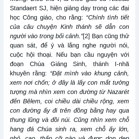
Standaert SJ, hiện giảng dạy trong các đại
học Công giáo, cho rằng:
“Chính tình tiết
của câu chuyện Kinh thánh sẽ dẫn con
người vào trong bối cảnh.”
[2]
Bạn cũng thử
quan sát, để ý và lắng nghe người nói,
cuộc hội thoại. Nếu bạn cầu nguyện với
đoạn Chúa Giáng Sinh, thánh I-nhã
khuyên rằng:
“Ðặt mình vào khung cảnh,
xem nơi chốn; ở đây là lấy con mắt tưởng
tượng mà nhìn xem con đường từ Nazarét
đến Bêlem, coi chiều dài chiều rộng, xem
con đường ấy đi trên đồng bằng hay qua
thung lũng và đồi núi. Cũng nhìn xem chỗ
hang đá Chúa sinh ra, xem chỗ ấy lớn,
nhỏ, cao, thấp cỡ nào và được dọn dẹp