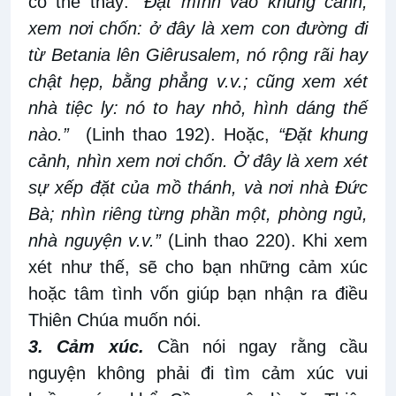
có thể thấy:
“Ðặt mình vào khung cảnh,
xem nơi chốn: ở đây là xem con đường đi
từ Betania lên Giêrusalem, nó rộng rãi hay
chật hẹp, bằng phẳng v.v.; cũng xem xét
nhà tiệc ly: nó to hay nhỏ, hình dáng thế
nào.”
(Linh thao 192). Hoặc,
“Ðặt khung
cảnh, nhìn xem nơi chốn. Ở đây là xem xét
sự xếp đặt của mồ thánh, và nơi nhà Ðức
Bà; nhìn riêng từng phần một, phòng ngủ,
nhà nguyện v.v.”
(Linh thao 220). Khi xem
xét như thế, sẽ cho bạn những cảm xúc
hoặc tâm tình vốn giúp bạn nhận ra điều
Thiên Chúa muốn nói.
3. Cảm xúc.
Cần nói ngay rằng cầu
nguyện không phải đi tìm cảm xúc vui