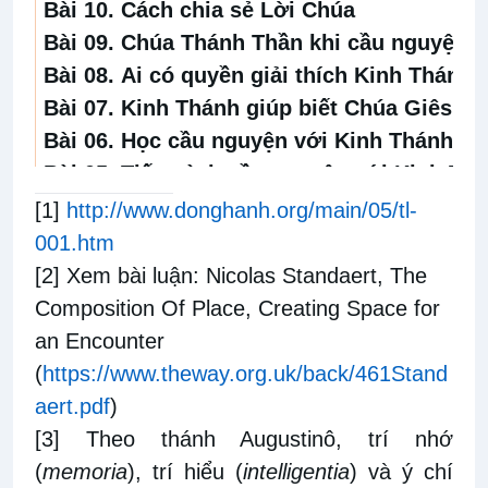
Bài 10.
Cách chia sẻ Lời Chúa
Bài 09.
Chúa Thánh Thần khi cầu nguyện v
Bài 08.
Ai có quyền giải thích Kinh Thánh?
Bài 07.
Kinh Thánh giúp biết Chúa Giêsu
Bài 06.
Học cầu nguyện với Kinh Thánh nơi
Bài 05.
Tiến trình cầu nguyện với Kinh Thá
Bài 04.
10 khó khăn và giải pháp giúp đọc
[1]
http://www.donghanh.org/main/05/tl-
Bài 03.
Đọc Kinh Thánh theo phương pháp 
001.htm
Bài 02.
Đọc thư tình Kinh Thánh theo phư
[2]
Xem bài luận: Nicolas Standaert, The
Bài 01.
Kinh Thánh là bức thư tình dành c
Composition Of Place, Creating Space for
an Encounter
(
https://www.theway.org.uk/back/461Stand
aert.pdf
)
[3]
Theo thánh Augustinô, trí nhớ
(
memoria
), trí hiểu (
intelligentia
) và ý chí