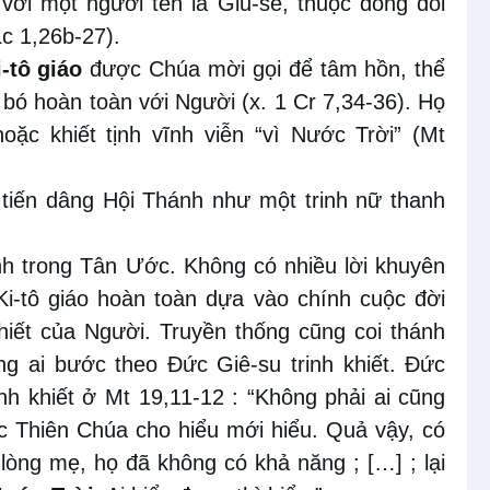
ới một người tên là Giu-se, thuộc dòng dõi
Lc 1,26b-27).
i-tô giáo
được Chúa mời gọi để tâm hồn, thể
bó hoàn toàn với Người (x. 1 Cr 7,34-36). Họ
oặc khiết tịnh vĩnh viễn “vì Nước Trời” (Mt
 tiến dâng Hội Thánh như một trinh nữ thanh
ạnh trong Tân Ước. Không có nhiều lời khuyên
Ki-tô giáo hoàn toàn dựa vào chính cuộc đời
hiết của Người. Truyền thống cũng coi thánh
g ai bước theo Đức Giê-su trinh khiết. Đức
nh khiết ở Mt 19,11-12 : “Không phải ai cũng
c Thiên Chúa cho hiểu mới hiểu. Quả vậy, có
 lòng mẹ, họ đã không có khả năng ; […] ; lại