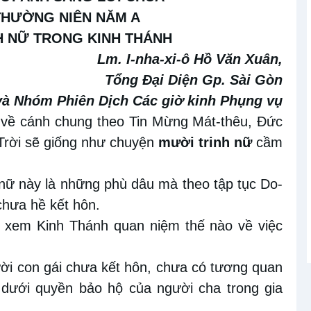
HƯỜNG NIÊN NĂM A
H NỮ TRONG KINH THÁNH
Lm. I-nha-xi-ô Hồ Văn Xuân,
Tổng Đại Diện Gp. Sài Gòn
và Nhóm Phiên Dịch Các giờ kinh Phụng vụ
g về cánh chung theo Tin Mừng Mát-thêu, Đức
 Trời sẽ giống như chuyện
mười trinh nữ
cầm
nữ này là những phù dâu mà theo tập tục Do-
 chưa hề kết hôn.
ìm xem Kinh Thánh quan niệm thế nào về việc
ười con gái chưa kết hôn, chưa có tương quan
 dưới quyền bảo hộ của người cha trong gia