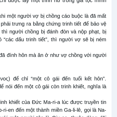
chỉ được lấy một trinh nữ trong gia tộc mình
” khi một người vợ bị chồng cáo buộc là đã mất
 phải trưng ra bằng chứng trinh tiết để bảo vệ
 thì người chồng bị đánh đòn và nộp phạt, bị
“các dấu trinh tiết”, thì người vợ sẽ bị ném
ữ đã đính hôn mà ăn ở như vợ chồng với người
ος) để chỉ “một cô gái đến tuổi kết hôn”.
 nói đến một cô gái còn trinh khiết, nghĩa là
inh khiết của Đức Ma-ri-a lúc được truyền tin
-ri-en đến một thành miền Ga-li-lê, gọi là Na-