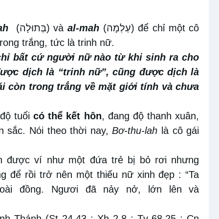
ah
(
בְּתוּלָה
) và
al-mah
(
עַלְמָה
) để chỉ một cô
ong trắng, tức là trinh nữ.
chỉ bất cứ người nữ nào từ khi sinh ra cho
ược dịch là “trinh nữ”, cũng được dịch là
ái còn trong trắng về mặt giới tính và chưa
 độ tuổi
có thể kết hôn
, đang độ thanh xuân,
 sắc. Nói theo thời nay,
Bơ-thu-lah
là cô gái
en được ví như một đứa trẻ bị bỏ rơi nhưng
 để rồi trở nên một thiếu nữ xinh đẹp : “Ta
ài đồng. Ngươi đã nảy nở, lớn lên và
nh Thánh (St 24,43 ; Xh 2,8 ; Tv 68,25 ; Cn