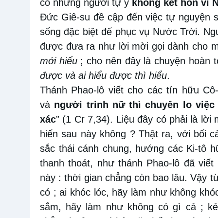
có những người tự ý
không kết hôn vì 
Đức Giê-su đề cập đến việc tự nguyện s
sống đặc biệt để phục vụ Nước Trời. Ngư
được đưa ra như lời mời gọi dành cho 
mới hiểu
; cho nên đây là chuyện hoàn 
được và ai hiểu được thì hiểu
.
Thánh Phao-lô viết cho các tín hữu Cô
và
người trinh nữ thì chuyên lo việc
xác
” (1 Cr 7,34). Liệu đây có phải là l
hiến sau này không ? Thật ra, với bối 
sắc thái cánh chung, hướng các Ki-tô 
thanh thoát, như thánh Phao-lô đã viết
này : thời gian chẳng còn bao lâu. Vậy
có ; ai khóc lóc, hãy làm như không khó
sắm, hãy làm như không có gì cả ; k