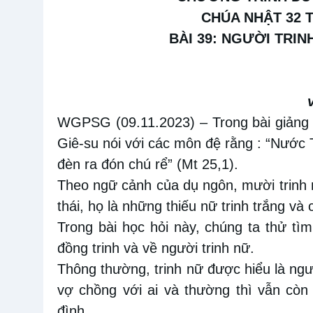
CHÚA NHẬT 3
2
T
BÀI 3
9
: NGƯỜI TRIN
WGPSG (
09
.
11
.2023)
–
Trong bài giản
Giê-su nói với các môn đệ rằng : “Nước
đèn ra đón chú rể” (Mt 25,1).
Theo ngữ cảnh của dụ ngôn, mười trinh 
thái, họ là những thiếu nữ trinh trắng và
Trong bài học hỏi này, chúng ta thử t
đồng trinh và về người trinh nữ.
Thông thường, trinh nữ được hiểu là ng
vợ chồng với ai và thường thì vẫn còn
đình.