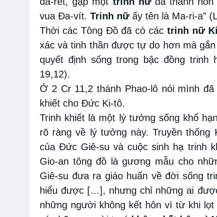
da-rét, gặp một
trinh nữ
đã thành hôn v
vua Đa-vít.
Trinh nữ
ấy tên là Ma-ri-a” (
Thời các Tông Đồ đã có các
trinh nữ K
xác và tinh thần được tự do hơn mà gắn 
quyết định sống trong bậc đồng trinh h
19,12).
Ở 2 Cr 11,2 thánh Phao-lô nói mình đã
khiết cho Đức Ki-tô.
Trinh khiết là một lý tưởng sống khổ h
rõ ràng về lý tưởng này. Truyền thống 
của Đức Giê-su và cuộc sinh hạ trinh k
Gio-an tông đồ là gương mẫu cho nhữn
Giê-su đưa ra giáo huấn về đời sống tri
hiểu được […], nhưng chỉ những ai đượ
những người không kết hôn vì từ khi lọt