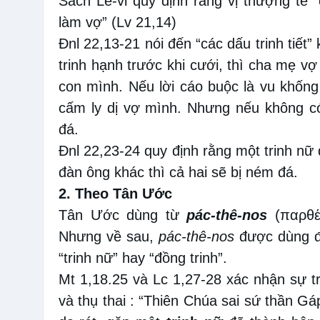
Sách Lê-vi quy định rằng vị thượng tế “
làm vợ” (Lv 21,14)
Đnl 22,13-21 nói đến “các dấu trinh tiết
trinh hạnh trước khi cưới, thì cha mẹ vợ
con mình. Nếu lời cáo buộc là vu khống
cấm ly dị vợ mình. Nhưng nếu không có 
đá.
Đnl 22,23-24 quy định rằng một trinh n
đàn ông khác thì cả hai sẽ bị ném đá.
2. Theo Tân Ước
Tân Ước dùng từ
pác-thê-nos
(παρθέν
Nhưng về sau,
pác-thê-nos
được dùng để
“trinh nữ” hay “đồng trinh”.
Mt 1,18.25 và Lc 1,27-28 xác nhận sự tr
và thụ thai : “Thiên Chúa sai sứ thần Gáp