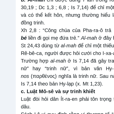
30,19 ; Dc 1,3 ; 6,8 ; Is 7,14) để chỉ mộ
và có thể kết hôn, nhưng thường hiểu l
đồng trinh.
Xh 2,8 : “Công chúa của Pha-ra-ô trả l
bé
liền đi gọi mẹ đứa trẻ.”
Al-mah
ở đây 
St 24,43 dùng từ
al-mah
để chỉ một thiếu
Rê-bê-ca, người được hỏi cưới cho I-xa-
Trường hợp
al-mah
ở Is 7,14 đã gây tra
nữ” hay “trinh nữ”, vì bản văn Hy
nos
(παρθένος) nghĩa là trinh nữ. Sau n
Is 7,14 theo bản Hy-lạp (x. Mt 1,23).
c. Luật Mô-sê và sự trinh khiết
Luật đòi hỏi dân Ít-ra-en phải tôn trọng
dâu.