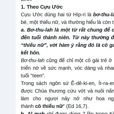
1. Theo Cựu Ước
Cựu Ước dùng hai từ Híp-ri là
bơ-thu-l
bé, một thiếu nữ, và thường hiểu là còn tr
a. Bơ-thu-lah là một từ rất chung để 
đến tuổi thành niên. Từ này thường đ
“thiếu nữ”, với hàm ý rằng đó là cô g
kết hôn.
Bơ-thu-lah
cũng để chỉ một cô gái trẻ ở
triển nở về sức mạnh, vóc dáng và nhan
tuổi “teen”.
Trong sách ngôn sứ Ê-dê-ki-en, Ít-ra-
được Chúa thương cứu vớt và nuôi nấng
làm cho ngươi nảy nở như hoa ngo
thành
cô
thiếu
nữ
” (Ed 16,7).
b.
Al-mah
chỉ được dùng 7 lần trong Ki