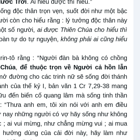
Nước Trời
. Ai hiểu được thì hiểu.”
ống độc thân trọn vẹn, suốt đời như một bậc
ời còn cho hiểu rằng : lý tưởng độc thân này
một số người,
ai được Thiên Chúa cho hiểu thì
toàn tự do tự nguyện,
không phải ai cũng hiểu
-rin-tô rằng : “Người đàn bà không có chồng
 Chúa
,
để thuộc trọn về Người cả hồn lẫn
ời mở đường cho các trinh nữ sẽ sống đời thánh
cảnh của thế kỷ I, bản văn 1 Cr 7,29-38 mang
hữu đến biến cố quang lâm mà sống tinh thần
 : “Thưa anh em, tôi xin nói với anh em điều
 từ nay những người có vợ hãy sống như không
c ; ai vui mừng, như chẳng mừng vui ; ai mua
ẻ hưởng dùng của cải đời này, hãy làm như