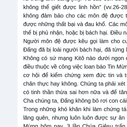
không thể giết được linh hồn” (vv.26-2
không đảm bảo cho các môn đệ được t
được những thất bại và đau khổ. Các mô
thể bị phủ nhận, hoặc bị bách hại. Điều 
Người môn đệ được kêu gọi làm cho cu
Đấng đã bị loài người bách hại, đã từng b
Không có sứ mạng Kitô nào dưới ngọn 
điều thuộc về công việc loan báo Tin Mừ
cơ hội để kiểm chứng xem đức tin và 
chân thực hay không. Chúng ta phải xét
có tinh thần thừa sai hơn nữa và để tăn
Cha chúng ta, Đấng không bỏ rơi con cái 
Trong những khó khăn khi làm chứng tá K
lãng quên, nhưng luôn luôn được sự ân 
Mừng hôm nay, 3 lần Chúa Giêsu trấn