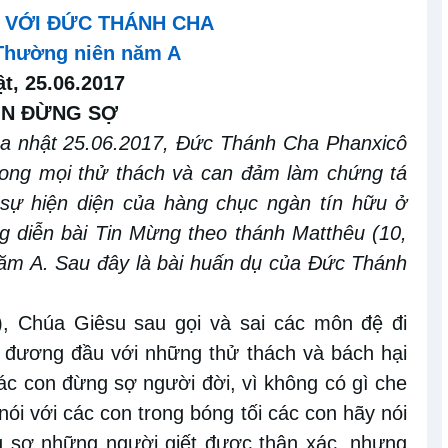
N VỚI ĐỨC THÁNH CHA
Thường niên năm A
ật,
25.06.2017
ON ĐỪNG SỢ
húa nhật 25.06.2017, Đức Thánh Cha Phanxicô
trong mọi thử thách và can đảm làm chứng tá
 sự hiện diện của hàng chục ngàn tín hữu ở
 diễn bài Tin Mừng theo thánh
Matthêu (10,
m A. Sau đây là bài huấn dụ của Đức Thánh
)
, Chúa Giêsu sau gọi và sai các môn đệ đi
ọ đương đầu với những thử thách và bách hại
c con đừng sợ người đời, vì không có gì che
 nói với các con trong bóng tối các con hãy nói
ng sợ những người giết được thân xác, nhưng