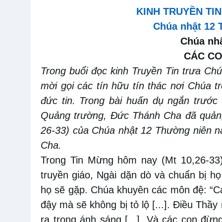
KINH TRUYỀN TI
Chúa nhật 12 
Chúa nh
CÁC C
Trong buổi đọc kinh Truyền Tin trưa C
mời gọi các tín hữu tín thác nơi Chúa 
đức tin. Trong bài huấn dụ ngắn trước
Quảng trường, Đức Thánh Cha đã quảng
26-33)
của Chúa nhật 12 Thường niên nă
Cha.
Trong Tin Mừng hôm nay
(Mt 10,26-33
truyền giáo, Ngài dặn dò và chuẩn bị h
họ sẽ gặp. Chúa khuyên các môn đệ: “Cá
đậy mà sẽ không bị tỏ lộ [...]. Điều Thầy
ra trong ánh sáng [...]. Và các con đừ