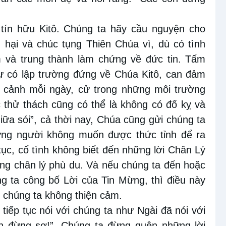
tín hữu Kitô. Chúng ta hãy cầu nguyện cho
 hại và chúc tụng Thiên Chúa vì, dù có tình
m và trung thành làm chứng về đức tin. Tấm
ự có lập trường đứng về Chúa Kitô, can đảm
 cảnh mỗi ngày, cử trong những môi trường
 thử thách cũng có thể là không có đố kỵ và
iữa sói”, cả thời nay, Chúa cũng gửi chúng ta
ững người không muốn được thức tỉnh để ra
ục, cố tình không biết đến những lời Chân Lý
ng chân lý phù du. Và nếu chúng ta đến hoặc
g ta công bố Lời của Tin Mừng, thì điều này
n chúng ta không thiện cảm.
tiếp tục nói với chúng ta như Ngài đã nói với
on đừng sợ!”. Chúng ta đừng quên những lời