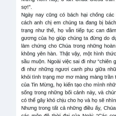
sợ!”.
Ngày nay cũng có bách hại chống các 
cách anh chị em chúng ta đang bị bách
trạng như thế, họ vẫn tiếp tục can đả
gương của họ giúp chúng ta đừng do d
làm chứng cho Chúa trong những hoàn
không yên hàn. Thật vậy, một hình thức
sầu muộn. Ngoài việc sai đi như “chiên g
đi như những ngươi canh phu giữa nh
khỏi tình trạng mơ mơ màng màng trần t
của Tin Mừng, họ kiến tạo cho mình nhữ
sống trong những bối cảnh này, và chún
có thể gây khó chịu cho họ và họ sẽ nhì
Nhưng trong tất cả những điều ấy, Chúa 
các môn đệ thời đại của Ngài: “Các c