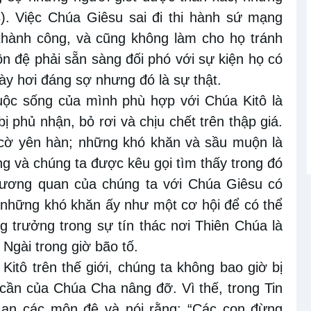
8). Việc Chúa Giêsu sai đi thi hành sứ mạng
hành công, và cũng không làm cho họ tránh
n đệ phải sẵn sàng đối phó với sự kiện họ có
này hơi đáng sợ nhưng đó là sự thật.
ộc sống của mình phù hợp với Chúa Kitô là
ị phủ nhận, bỏ rơi và chịu chết trên thập giá.
cờ yên hàn; những khó khăn và sầu muộn là
ng và chúng ta được kêu gọi tìm thấy trong đó
tương quan của chúng ta với Chúa Giêsu có
 những khó khăn ấy như một cơ hội để có thể
g trưởng trong sự tín thác nơi Thiên Chúa là
Ngài trong giờ bão tố.
itô trên thế giới, chúng ta không bao giờ bị
cần của Chúa Cha nâng đỡ. Vì thế, trong Tin
 an các môn đệ và nói rằng: “Các con đừng