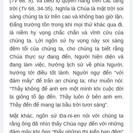
(
Tv
68, 5), và biểu lộ quyền năng trên các tầng
trời (
Tv
68, 34-35). Nghĩa là Chúa là mặt trời soi
sáng chúng ta từ trên cao và không bao giờ lặn,
Đấng trường tồn trong khi mọi thứ khác qua đi,
là niềm hy vọng chắc chắn và vĩnh cửu của
chúng ta. Lời ngôn sứ hy vọng này soi sáng
đêm tối của chúng ta, cho chúng ta biết rằng
Chúa thực sự đang đến, Người hiện diện và
đang làm việc, hướng lịch sử về phía Người,
hướng tới điều tốt lành. Người ngự đến “với
đám mây” để trấn an chúng ta; như muốn nói:
“Thầy không để anh em một mình khi cuộc đời
bị giông tố ập đến. Thầy luôn ở bên anh em.
Thầy đến để mang lại bầu trời tươi sáng”.
Mặt khác, ngôn sứ Đa-ni-en nói với chúng ta
rằng ông đã nhìn thấy Chúa ngự đến với những
đám mây khi ông “thấy những thị kiến ban đêm”