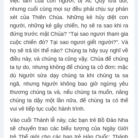
việc làm của con người, bị Ác Quỷ lừa dối,
nhưng cuối cùng mọi sự đều phải chịu sự phán
xét của Thiên Chúa. Những kẻ hủy diệt con
người, những kẻ gây chiến, họ sẽ ra sao khi ra
đứng trước mặt Chúa? “Tại sao ngươi tham gia
cuộc chiến đó? Tại sao ngươi giết người?”. Và
họ sẽ trả lời thế nào? Chúng ta hãy suy nghĩ về
điều này, và chúng ta cũng vậy. Chúa để chúng
ta tự do, nhưng không để chúng ta cô đơn: mặc
dù Người sửa dạy chúng ta khi chúng ta sa
ngã, nhưng Người không bao giờ ngừng yêu
thương chúng ta và, nếu chúng ta muốn, nâng
chúng ta dậy một lần nữa, để chúng ta có thể
vui vẻ tiếp tục cuộc hành trình.
Vào cuối Thánh lễ này, các bạn trẻ Bồ Đào Nha
sẽ chuyển trao các biểu tượng của Ngày Giới
trẻ Thế giới cho các bạn trẻ Hàn Quốc: Thánh