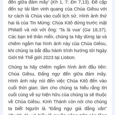
đến giữa đám mây’ (
Kh
1, 7;
Đn
7,13). Đề cập
đến sự tái lâm vinh quang của Chúa Giêsu với
tư cách là Chúa vào cuối lịch sử. Hình ảnh thứ
hai là của Tin Mừng: Chúa Kitô đứng trước mặt
Philatô và nói với ông: ‘Ta là vua’ (
Ga
18,37).
Các bạn trẻ thân mến, chúng ta hãy dừng lại và
chiêm ngắm hai hình ảnh này của Chúa Giêsu,
khi chúng ta bắt đầu hành trình hướng tới Ngày
Giới trẻ Thế giới 2023 tại Lisbon.
Chúng ta hãy chiêm ngắm hình ảnh đầu tiên:
Chúa Giêsu, Đấng ngự đến giữa đám mây.
Hình ảnh này nói đến việc Chúa Kitô đến vào
cuối thời gian; làm cho chúng ta hiểu rằng lời
cuối cùng về sự hiện hữu của chúng ta sẽ thuộc
về Chúa Giêsu. Kinh Thánh còn nói cho chúng
ta biết Người là “Đấng ngự giá đằng vân”