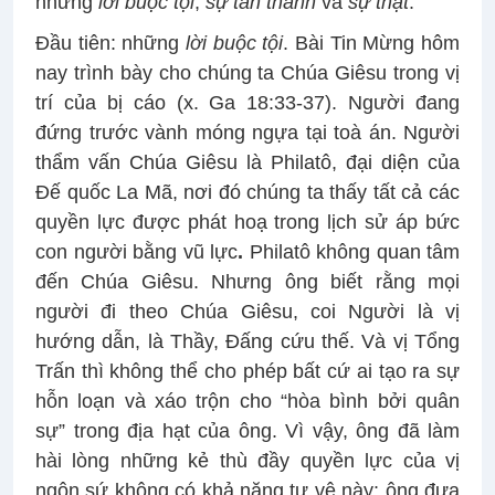
những
lời buộc tội
,
sự tán thành
và
sự thật
.
Đầu tiên: những
lời buộc tội
. Bài Tin Mừng hôm
nay trình bày cho chúng ta Chúa Giêsu trong vị
trí của bị cáo (x. Ga 18:33-37). Người đang
đứng trước vành móng ngựa tại toà án. Người
thẩm vấn Chúa Giêsu là Philatô, đại diện của
Đế quốc La Mã, nơi đó chúng ta thấy tất cả các
quyền lực được phát hoạ trong lịch sử áp bức
con người bằng vũ lực
.
Philatô không quan tâm
đến Chúa Giêsu. Nhưng ông biết rằng mọi
người đi theo Chúa Giêsu, coi Người là vị
hướng dẫn, là Thầy, Đấng cứu thế. Và vị Tổng
Trấn thì không thể cho phép bất cứ ai tạo ra sự
hỗn loạn và xáo trộn cho “hòa bình bởi quân
sự” trong địa hạt của ông. Vì vậy, ông đã làm
hài lòng những kẻ thù đầy quyền lực của vị
ngôn sứ không có khả năng tự vệ này: ông đưa