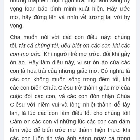
nhưng thắp lên một ngọn lửa, một ánh sáng hy
vọng loan báo bình minh xuất hiện. Hãy ước
mơ, hãy đứng lên và nhìn về tương lai với hy
vọng.
Cha muốn nói với các con điều này: chúng
tôi,
tất cả chúng tôi, đều biết ơn các con khi các
con mơ ước.
Khi người trẻ mơ ước, đôi khi gây
ồn ào. Hãy làm điều này, vì sự ồn ào của các
con là hoa trái của những giấc mơ. Có nghĩa là
các con không muốn sống trong đêm tối, khi
các con biến Chúa Giêsu trở thành giấc mơ của
cuộc đời các con, và các con đón nhận Chúa
Giêsu với niềm vui và lòng nhiệt thành dễ lây
lan, là lúc các con làm điều tốt cho chúng tôi!
Cám ơn các con vì những lúc các con can đảm
làm việc để biến ước mơ thành hiện thực, khi
các con luôn tin vào ánh sáng ngay cả trong