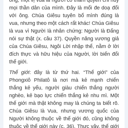
ông, một vị vua là người có thẩm quyền chỉ huy
mọi thần dân của mình. Đây là mối đe doạ đối
với ông. Chúa Giêsu tuyên bố mình đúng là
vua, nhưng theo một cách rất khác! Chúa Giêsu
là vua vì Người là nhân chứng: Người là Đấng
nói sự thật (x. câu 37). Quyền năng vương giả
của Chúa Giêsu, Ngôi Lời nhập thể, nằm ở lời
đích thực và hữu hiệu của Người, lời biến đổi
thế giới.
Thế giới
: đây là từ thứ hai. “Thế giới” của
Phongxiô Philatô là nơi mà kẻ mạnh chiến
thắng kẻ yếu, người giàu chiến thắng người
nghèo, kẻ bạo lực chiến thắng kẻ nhu mì. Một
thế giới mà thật không may là chúng ta biết rõ.
Chúa Giêsu là Vua, nhưng vương quốc của
Người không thuộc về thế giới đó, cũng không
thuộc về thế giới này (c. 36). Thực vậy, thế giới