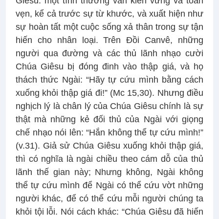
Giêsu: một tình thương vẫn kiên vững và toàn
vẹn, kể cả trước sự từ khước, và xuất hiện như
sự hoàn tất một cuộc sống xả thân trong sự tận
hiến cho nhân loại. Trên Đồi Canvê, những
người qua đường và các thủ lãnh nhạo cười
Chúa Giêsu bị đóng đinh vào thập giá, và họ
thách thức Ngài: “Hãy tự cứu mình bằng cách
xuống khỏi thập giá đi!” (Mc 15,30). Nhưng điều
nghịch lý là chân lý của Chúa Giêsu chính là sự
thật mà những kẻ đối thủ của Ngài với giọng
chế nhạo nói lên: “Hắn không thể tự cứu mình!”
(v.31). Giả sử Chúa Giêsu xuống khỏi thập giá,
thì có nghĩa là ngài chiều theo cám dỗ của thủ
lãnh thế gian này; Nhưng không, Ngài không
thể tự cứu mình để Ngài có thể cứu vờt những
người khác, để có thể cứu mỗi người chúng ta
khỏi tội lỗi. Nói cách khác: “Chúa Giêsu đã hiến