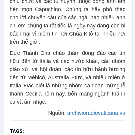
chịu chức và các tu huynh thuộc dòng anh em
hèn mọn Capuchino. Chúng ta hãy phó thác
cho lời chuyển cầu của các ngài bao nhiêu anh
chị em chúng ta rất tiếc là ngày nay đang còn bị
bách hại vì niềm tin nơi Chúa Kitô tại nhiều nơi
trên thế giới.
Đức Thánh Cha chào thăm đông đảo các tín
hữu đến từ Italia và các nước khác, các nhóm
giáo xứ, và hội đoàn, các tín hữu hành hương
đến từ Mêhicô, Australia, Đức, và nhiều miền ở
Italia. Đặc biệt là những nhóm ca đoàn mừng lễ
thánh Cecilia hôm nay, bổn mạng ngành thánh
ca và âm nhạc.
Nguồn:
archivioradiovaticana.va
TAGS:
Chúa Kitô Vua
Bài giảng Đức Thánh Cha