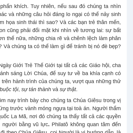
phấn khích. Tuy nhiên, nếu sau đó chúng ta nhìn
ác và những câu hỏi đáng lo ngại có thể nảy sinh
ảm họa sinh thái thì sao? Và các bạn trẻ thân mến,
 cũng phải đối mặt khi nhìn về tương lai: sự bất
hơn thế nữa, những chia rẽ và chênh lệch làm phân
a? Và chúng ta có thể làm gì để tránh bị nó đè bẹp?
Ngày Giới Trẻ Thế Giới tại tất cả các Giáo hội, cha
 ánh sáng Lời Chúa, để suy tư về ba khía cạnh có
 trên hành trình của chúng ta, vượt qua những thử
 buộc tội
,
sự tán thành
và
sự thật
.
ôm nay trình bày cho chúng ta Chúa Giêsu trong vị
 đứng trước vành móng ngựa tại toà án. Người thẩm
quốc La Mã, nơi đó chúng ta thấy tất cả các quyền
n người bằng vũ lực
.
Philatô không quan tâm đến
i theo Chúa Giêsu, coi Người là vị hướng dẫn, là