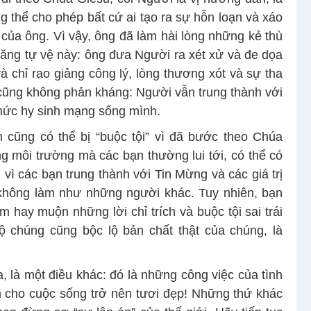
g thể cho phép bất cứ ai tạo ra sự hỗn loạn và xáo
t của ông. Vì vậy, ông đã làm hài lòng những kẻ thù
ăng tự vệ này: ông đưa Người ra xét xử và đe dọa
 chỉ rao giảng công lý, lòng thương xót và sự tha
 cũng không phản kháng: Người vẫn trung thành với
mức hy sinh mạng sống mình.
n cũng có thể bị “buộc tội” vì đã bước theo Chúa
g môi trường mà các bạn thường lui tới, có thể có
ì các bạn trung thành với Tin Mừng và các giá trị
 không làm như những người khác. Tuy nhiên, bạn
m hay muộn những lời chỉ trích và buộc tội sai trái
ộ chúng cũng bộc lộ bản chất thật của chúng, là
, là một điều khác: đó là những công việc của tình
m cho cuộc sống trở nên tươi đẹp! Những thứ khác