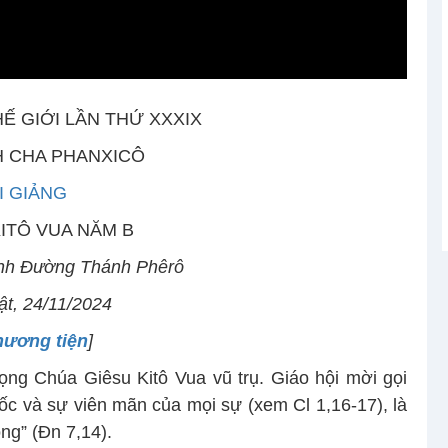
HẾ GIỚI LẦN THỨ XXXIX
 CHA PHANXICÔ
I GIẢNG
ITÔ VUA NĂM B
nh Đường Thánh Phêrô
t, 24/11/2024
hương tiện
]
ng Chúa Giêsu Kitô Vua vũ trụ. Giáo hội mời gọi
ốc và sự viên mãn của mọi sự (xem Cl 1,16-17), là
ng” (Đn 7,14).