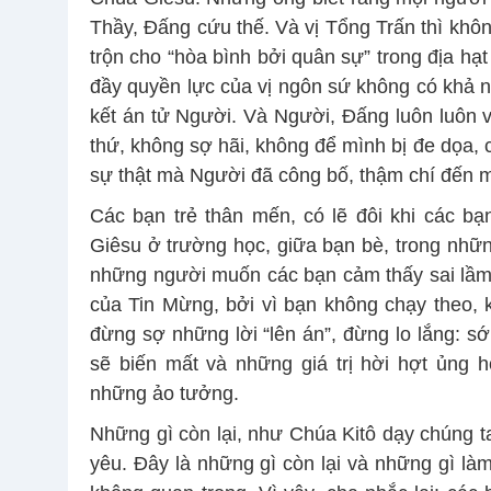
Thầy, Đấng cứu thế. Và vị Tổng Trấn thì khôn
trộn cho “hòa bình bởi quân sự” trong địa hạ
đầy quyền lực của vị ngôn sứ không có khả n
kết án tử Người. Và Người, Đấng luôn luôn và
thứ, không sợ hãi, không để mình bị đe dọa,
sự thật mà Người đã công bố, thậm chí đến 
Các bạn trẻ thân mến, có lẽ đôi khi các bạ
Giêsu ở trường học, giữa bạn bè, trong nhữn
những người muốn các bạn cảm thấy sai lầm v
của Tin Mừng, bởi vì bạn không chạy theo,
đừng sợ những lời “lên án”, đừng lo lắng: sớ
sẽ biến mất và những giá trị hời hợt ủng h
những ảo tưởng.
Những gì còn lại, như Chúa Kitô dạy chúng ta
yêu. Đây là những gì còn lại và những gì là