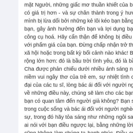
mặt Người, những giấc mơ thuần khiết của bạ
có giá trị hơn - và sự chân thành trong ý h
mình bị lừa dối bởi những kẻ lôi kéo bạn bằn
bạn, gây ảnh hưởng đến bạn và lợi dụng bạn 
công cụ hoá. Hãy cẩn thận để không bị điều
với phẩm giá của bạn. Đừng chấp nhận trở th
xã hội hoặc trong bất kỳ bối cảnh nào khác! 
rộng lớn hơn: đó là bầu trời tình yêu, đó là
Cha được phản chiếu dưới nhiều ánh sáng nh
niềm vui ngây thơ của trẻ em, sự nhiệt tình
đại của các tu sĩ, lòng bác ái đối với người 
về những điều này, chúng sẽ làm cho các bạn 
bạn có quan tâm đến người già không? Bạn 
trong cuộc sống và bác ái đối với người nghèo
sự, trong đó hãy tỏa sáng như những ngôi sao
ai nói với bạn điều ngược lại, bằng những lờ