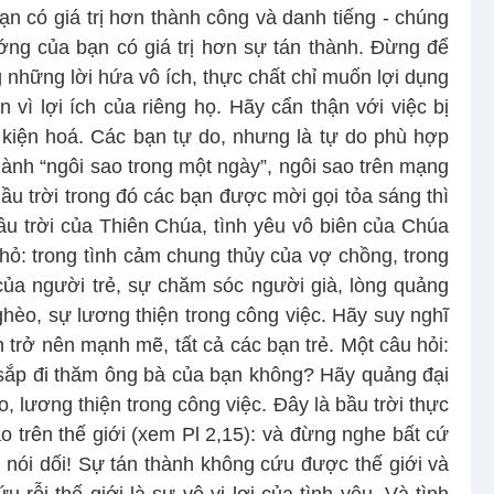
n có giá trị hơn thành công và danh tiếng - chúng
ướng của bạn có giá trị hơn sự tán thành. Đừng để
g những lời hứa vô ích, thực chất chỉ muốn lợi dụng
vì lợi ích của riêng họ. Hãy cẩn thận với việc bị
 kiện hoá. Các bạn tự do, nhưng là tự do phù hợp
ành “ngôi sao trong một ngày”, ngôi sao trên mạng
Bầu trời trong đó các bạn được mời gọi tỏa sáng thì
 bầu trời của Thiên Chúa, tình yêu vô biên của Chúa
ỏ: trong tình cảm chung thủy của vợ chồng, trong
 của người trẻ, sự chăm sóc người già, lòng quảng
nghèo, sự lương thiện trong công việc. Hãy suy nghĩ
trở nên mạnh mẽ, tất cả các bạn trẻ. Một câu hỏi:
sắp đi thăm ông bà của bạn không? Hãy quảng đại
, lương thiện trong công việc. Đây là bầu trời thực
 trên thế giới (xem Pl 2,15): và đừng nghe bất cứ
i nói dối! Sự tán thành không cứu được thế giới và