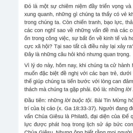
Đó là một sự chiêm niệm đầy triển vọng và 
xung quanh, những gì chúng ta thấy có vẻ kh
trong chúng ta. Còn chiến tranh, bạo lực, th
các con nghĩ sao về những vấn đề mà các con
ổn trong công việc, sự bất ổn về kinh tế và 
cực xã hội? Tại sao tất cả điều này lại xảy r
Đây là những câu hỏi khó nhưng quan trọng.
Vì lý do này, hôm nay, khi chúng ta cử hành 
muốn đặc biệt đề nghị với các bạn trẻ, dưới
thể giúp chúng ta tiến bước với lòng can đảm
thách mà chúng ta gặp phải. Đó là: những
lời
Đầu tiên: những
lời buộc tội
. Bài Tin Mừng h
trí của bị cáo (x. Ga 18:33-37). Người đang
vấn Chúa Giêsu là Philatô, đại diện của Đế 
lực được phát hoạ trong lịch sử áp bức co
Chúa Giêsu. Nhưng ông biết rằng mọi người đ