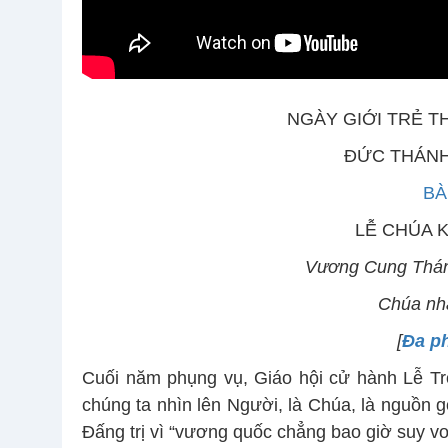
NGÀY GIỚI TRẺ T
ĐỨC THÁNH
BÀ
LỄ CHÚA K
Vương Cung Thá
Chúa nhậ
[
Đa p
Cuối năm phụng vụ, Giáo hội cử hành Lễ Trọ
chúng ta nhìn lên Người, là Chúa, là nguồn g
Đấng trị vì “vương quốc chẳng bao giờ suy vo