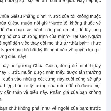
bạn đừng sợ “sự lên án” của thế giới. Hãy tiếp tục
 Chúa Giêsu khẳng định: “Nước của tôi không thuộc
Chúa Giêsu muốn nói gì? “Nước tôi không thuộc về
 để đảm bảo sự thành công của mình, để lấy lòng
ng hộ cho chương trình của mình? Tại sao Người
nghĩ đến việc thay đổi mọi thứ từ “thất bại”? Thực
Người bác bỏ bất kỳ lối nghĩ nào về quyền lực (x.
ững điều này!
, hãy noi gương Chúa Giêsu, đừng để mình bị lây
 nay -, ước muốn được nhìn thấy, được tán thưởng
ị cuốn vào những cột cứng này cuối cùng sẽ gặp
hỏa hiệp, bán rẻ lý tưởng của mình để có được một
ãy cẩn thận về điều này. Phẩm giá của bạn không
n.
ạn chứ không phải như vẻ ngoài của bạn: trước