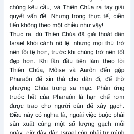
chúng
kêu cầu
,
và Thiên Chúa
ra tay
giải
quyết vấn đề. Nhưng
trong thực tế, diễn
tiến không theo một chiều như vậy!
Thực
ra,
dù Thiên Chúa
đã giải thoát dân
Israel
khỏi cảnh nô lệ, nhưng mọi thứ trở
nên tồi tệ hơn, trước khi chúng trở nên tốt
đẹp hơn. Khi lần đầu tiên làm
theo
lời
Thiên Chúa
,
Môise và Aarôn
đến gặp
Pharaôn để xin thả cho dân đi, để thờ
phượng
Chúa
trong sa mạc
.
Phản ứng
trước
hết
của Pharaôn là hạn chế
r
ơm
được trao cho người dân để xây gạch.
Điều
này có nghĩa là, n
goài việc buộc phải
sản xuất cùng một số lượng gạch mỗi
ngày, giờ đây dân Israel còn phải tự mình