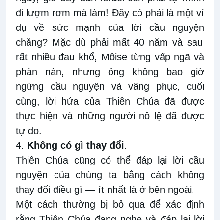
đi lượm rơm mà làm! Đây có phải là một ví
dụ về sức mạnh của lời cầu nguyện
chăng
? Mặc dù phải mất 40 năm và sau
rất nhiều đau khổ, Môise từng
vấp ngã và
phàn nàn, nhưng ông không bao
giờ
ngừng cầu nguyện và vâng phục
, cuối
cùng,
lời hứa của Thiên Chúa
đã được
thực hiện
và những người nô lệ đã được
tự do.
4.
Không có gì thay đổi
.
Thiên Chúa
cũng có thể
đáp lại lời cầu
nguyện của chúng ta bằng cách không
thay đổi điều gì — ít nhất là ở bên ngoài.
Một cách thường bị bỏ qua để xác định
rằng Thiên Chúa đang nghe và đáp lại lời