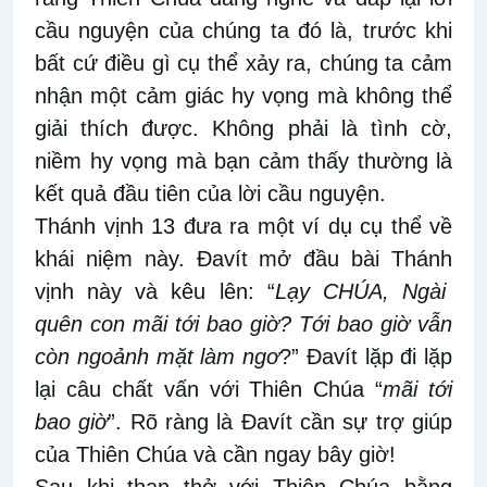
cầu nguyện của chúng ta
đó
là
,
trước khi
bất cứ điều gì cụ thể xảy ra
,
chúng ta
cảm
nhận
một cảm giác hy vọng mà
không thể
giải thích được. Không phải là tình cờ,
niềm hy vọng mà bạn cảm thấy thường là
kết quả đầu tiên của lời cầu nguyện.
Thánh
vịnh
13 đưa
ra
một ví dụ cụ
thể
về
khái niệm này. Đavít mở đầu bài Thánh
vịnh
này và kêu lên: “
Lạy CHÚA, Ngài
quên con mãi tới bao giờ?
Tới bao giờ vẫn
còn ngoảnh mặt làm ngơ
?” Đavít lặp
đi lặp
lại câu chất vấn với Thiên Chúa
“
mãi tới
bao giờ
”. Rõ ràng là Đavít cần sự
trợ
giúp
của
Thiên Chúa
và cần ngay bây giờ!