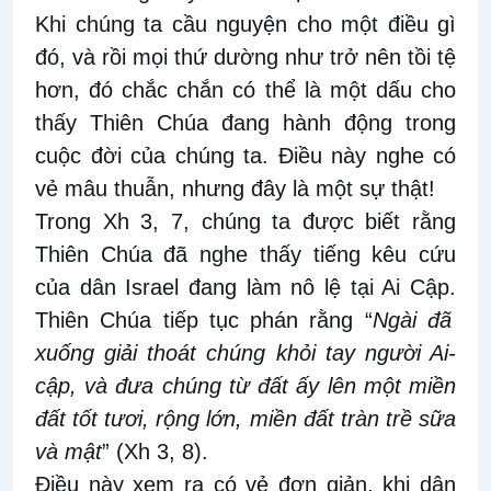
Khi chúng ta cầu nguyện cho một điều gì
đó
,
và rồi
mọi thứ dường
như
trở nên tồi tệ
hơn, đó chắc chắn có thể là một dấu cho
thấy Thiên Chúa đang hành động trong
cuộc đời
của chúng ta. Điều
này
nghe có
vẻ mâu
thuẫn
, nhưng đây là một
sự thật
!
Trong Xh
3
,
7, chúng ta được biết rằng
Thiên Chúa
đã nghe thấy tiếng kêu cứu
của dân Israel
đang làm nô lệ tại Ai Cập.
Thiên Chúa
tiếp tục phán rằng “
Ngài đã
xuống giải thoát chúng khỏi tay người Ai-
cập, và đưa chúng từ đất ấy lên một miền
đất tốt tươi, rộng lớn, miền đất tràn trề sữa
và mật
” (Xh
3
,
8).
Điều
này xem ra có vẻ đơn giản, khi
dân