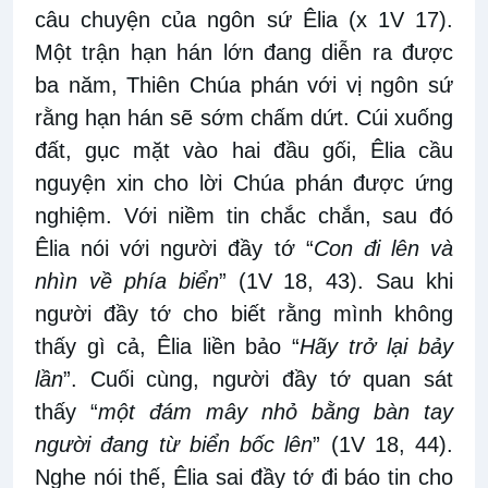
câu chuyện của ngôn sứ
Êlia
(x 1V
17)
.
Một trận hạn hán lớn đang diễn ra được
ba năm
, Thiên Chúa phán
với vị
ngôn sứ
rằng hạn hán sẽ sớm chấm dứt. Cúi xuống
đất
, g
ục mặt vào hai đầu gối, Êlia cầu
nguyện xin
cho lời Chúa phán
được ứng
nghiệm. Với niềm tin chắc chắn, sau đó
Êlia nói
với
người đầy tớ “
Con đi lên và
nhìn về phía biển
” (1V
18
,
43)
.
Sau khi
người đầy tớ cho
biết rằng mình
không
thấy gì cả, Êlia liền
bảo “
Hãy trở lại bảy
lần
”.
Cuối cùng, người đầy tớ quan sát
thấy “
một đám mây nhỏ bằng bàn tay
người đang từ biển bốc lên
” (1V
18
,
44).
Nghe
nói thế
, Êlia sai đầy tớ đi báo tin cho