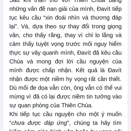
Sau khi than
thở với
Thiên Chúa
bằng
những vấn đề nan giải của mình, Đavít tiếp
tục kêu cầu “xin đoái nhìn và thương đáp
lại
”.
Và, dựa theo sự thay đổi trong giọng
văn
,
cho
thấy
rằng
, t
hay vì chỉ lo lắng và
cảm thấy tuyệt vọng trước mối nguy hiểm
thực sự vây quanh mình, Đavít đã kêu cầu
Chúa và mong đợi lời cầu nguyện của
mình được chấp
nhận
.
Kết quả là Đavít
nhận được một niềm hy vọng rất cần thiết.
Dù mối đe dọa vẫn còn, ông vẫn có thể vui
mừng vì đã có
lại được niềm
tin tưởng vào
sự quan phòng của Thiên Chúa.
Khi tiếp tục cầu nguyện cho một ý muốn
“
chưa được đáp ứng
”, chúng ta
hãy tìm