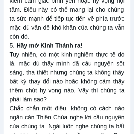
kiếm cảm giác bình yên hoặc hy vọng nội
tâm
. Điều
này
có thể mang
lại cho chúng
ta
sức mạnh để tiếp tục tiến về phía trước
mặc dù vấn đề khó
khăn
của chúng ta
vẫn
còn
đó
.
5.
Hãy
m
ở Kinh Thánh ra!
Tuy nhiên, có một kinh nghiệm thực tế đó
là,
mặc dù
thấy mình
đã cầu nguyện sốt
sáng
, tha
thiết
nhưng chúng ta không thấy
bất kỳ thay đổi nào hoặc không
cảm thấy
thêm chút
hy vọng nào. Vậy
thì chúng ta
phải làm sao
?
Chắc
chắn một điều
, không có cách nào
ngăn cản Thiên Chúa
nghe lời cầu nguyện
của chúng ta. Ngài luôn
nghe chúng ta bất