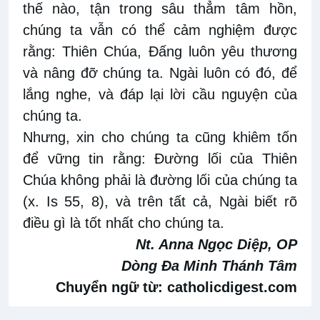
thế nào, tận trong sâu thẳm tâm hồn,
chúng ta vẫn có thể cảm nghiệm được
rằng: Thiên Chúa, Đấng luôn yêu thương
và nâng đỡ chúng ta. Ngài luôn có đó, để
lắng nghe, và đáp lại lời cầu nguyện của
chúng ta.
N
hưng
, xin cho chúng ta cũng khiêm tốn
để vững tin rằng:
Đ
ường lối của Thiên
Chúa không phải là đường lối của chúng ta
(x
.
Is 55
,
8), và
trên tất cả,
Ngài biết rõ
điều gì là tốt nhất
cho chúng ta
.
Nt. Anna Ngọc Diệp, OP
Dòng Đa Minh Thánh Tâm
Chuyển ngữ từ:
catholicdigest.com