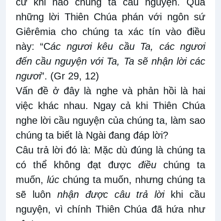
cứ khi nào chúng ta cầu nguyện. Qua
những lời Thiên Chúa
phán
với ngôn sứ
Giêrêmia
cho chúng ta xác tín vào điều
này
: “C
ác ngươi kêu cầu Ta, các ngươi
đến cầu nguyện với Ta, Ta sẽ nhận lời các
ngươi
”
.
(Gr
29
,
12
)
Vấn
đề ở đây là
nghe và phản hồi là hai
việc khác nhau. Ngay cả khi Thiên Chúa
nghe lời cầu nguyện của chúng ta, làm sao
chúng ta biết là
N
gài đang đáp lời?
Câu
trả lời đó là:
Mặc dù đúng là chúng ta
có thể không đạt được
điều
chúng ta
muốn
,
lúc
chúng ta muốn, nhưng chúng ta
sẽ luôn
nhận được câu trả lời
khi cầu
nguyện
, vì chính Thiên Chúa đã hứa như