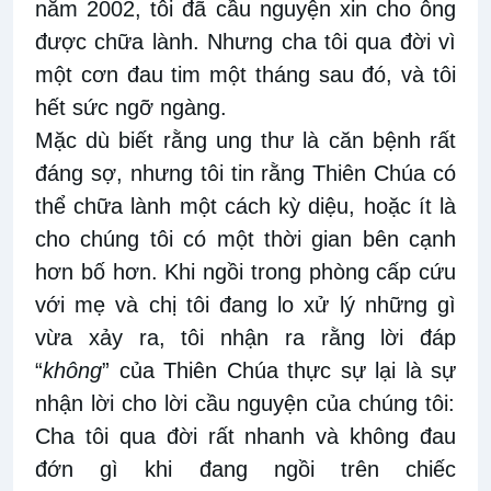
năm 2002, tôi đã cầu nguyện xin
cho ông
được chữa lành. Nhưng
cha tôi qua đời vì
một cơn đau tim một tháng sau đó, và tôi
hết
sức ngỡ ngàng.
Mặc dù biết rằng ung thư là
c
ăn bệnh rất
đáng
sợ
, nhưng tôi tin rằng Thiên Chúa có
thể chữa lành một cách kỳ diệu, hoặc
ít là
cho chúng tôi có một
thời gian bên
cạnh
hơn
bố hơn
. Khi ngồi trong phòng cấp cứu
với mẹ và chị tôi đang lo
xử lý những gì
vừa xảy ra, tôi nhận ra rằng lời đáp
“
không
” của Thiên Chúa
thực sự lại
là sự
nhận lời cho
lời cầu nguyện của
chúng tôi:
Cha tôi qua đời rất
nhanh và không đau
đớn
gì khi
đang
ngồi trên chiếc