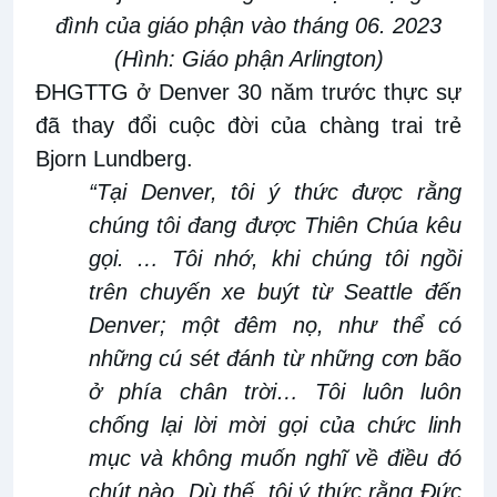
đình của giáo phận vào tháng 06
. 2023
(Hình: Giáo phận Arlington)
ĐHGTTG ở Denver 30 năm trước thực
sự
đã thay đổi cuộc đời của chàng trai trẻ
Bjorn Lundberg.
“Tại Denver, tôi ý thức được rằng
chúng tôi đang được Thiên Chúa kêu
gọi.
…
Tôi nhớ
,
khi chúng tôi ngồi
trên chuyến xe buýt từ Seattle đến
Denver; một đêm nọ, như
thể có
những
cú
sét đánh
từ
những cơn bão
ở phía chân trời…
Tôi luôn luôn
chống lại lời
mời
gọi của chức linh
mục và không muốn nghĩ về điều đó
chút nào
. Dù
thế
, tôi ý thức rằng Đức