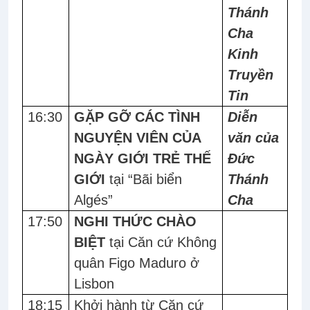
Thánh
Cha
Kinh
Truyền
Tin
16:30
GẶP GỠ CÁC TÌNH
Diễn
NGUYỆN VIÊN CỦA
văn của
NGÀY GIỚI TRẺ THẾ
Đức
GIỚI
tại
“Bãi biển
Thánh
Algés”
Cha
17:50
NGHI THỨC CHÀO
BIỆT
tại Căn cứ Không
quân Figo Maduro ở
Lisbon
18:15
Khởi hành từ Căn cứ