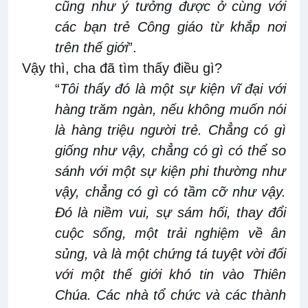
cũng
như
ý tưởng được ở cùng với
c
ác bạn trẻ Công giáo từ khắp nơi
trên thế giới
”
.
V
ậy
thì
, cha
đã tìm thấy
điều
gì?
“
Tôi thấy đó là một sự kiện vĩ
đại
với
hàng trăm ngàn, nếu không muốn nói
là hàng triệu
người trẻ
. Chẳng có gì
giống như vậy,
c
hẳng có gì có thể so
sánh với một sự
kiện phi thường
như
vậy,
c
hẳng có gì có tầm cỡ như vậy.
Đó là niềm vui, sự sám hối, thay đổi
cuộc sống, một trải nghiệm về ân
sủng
,
và là một chứng
tá
tuyệt vời đối
với một thế giới khó tin vào Thiên
Chúa
. C
ác nhà tổ chức và các thành