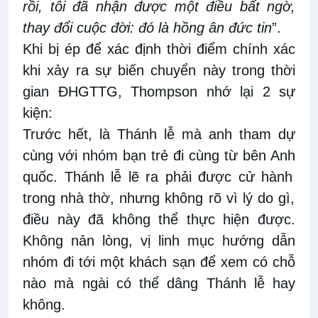
rồi,
tôi đã
nhận được một điều bất ngờ,
thay đổi cuộc đời: đó
là hồng ân
đức tin
”
.
Khi bị ép để
xác định thời điểm chính xác
khi
xảy ra
sự biến chuyển này
trong thời
gian
ĐHGTTG, Thompson nhớ lại
2
sự
kiện
:
Trước
hết,
là Thánh lễ mà anh tham dự
cùng
với nhóm bạn
trẻ
đi cùng
từ bên
Anh
quốc
. Thánh lễ lẽ ra phải được
cử hành
trong nhà thờ, nhưng không rõ vì lý do gì
,
điều này đã
không thể thực hiện được.
Không nản lòng, vị linh mục hướng
dẫn
nhóm đi tới một khách sạn để xem có chỗ
nào mà
ngài
có thể dâng Thánh lễ hay
không.