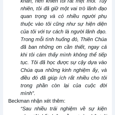
kh
ă
n
, nên
khiến tôi rất
mệt mỏi. Tuy
nhiên, tôi đã giữ một vai trò lãnh đạo
quan trọng và có nhiều người phụ
thuộc vào tôi cũng
như
sự hiện diện
của tôi với tư cách là người lãnh đạo.
T
rong mỗi tình huống đó, Thiên Chúa
đã ban những ơn cần thiết, ngay cả
khi tôi cảm thấy mình không thể tiếp
tục. Tôi đã học được sự cậy
dựa
vào
Chúa qua những kinh nghiệm ấy
, và
điều đó
đã giúp ích rất nhiều cho tôi
trong phần còn lại của cuộc đời
mình”
.
Beckman nhận xét
thêm
:
“Sau nhiều trải nghiệm về sự kiện