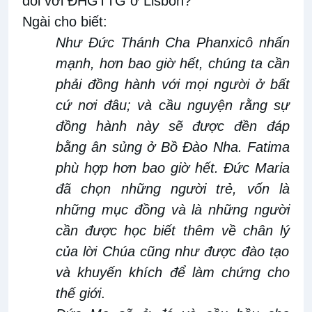
đối với ĐHGTTG ở Lisbon?
Ngài
cho biết:
Như Đức Thánh Cha Phanxicô nhấn
mạnh,
hơn bao giờ hết, chúng ta cần
phải đồng hành với mọi người ở bất
cứ nơi
đâu; và cầu nguyện rằng sự
đồng hành này sẽ được đền đáp
bằng ân sủng ở Bồ Đào Nha
.
Fatima
phù hợp hơn bao giờ hết. Đức Maria
đã chọn những
người
trẻ
, vốn là
những
mục đồng và là
những người
cần
được học biết
thêm về chân
lý
của lời Chúa cũng
như
được đào tạo
và khuyến khích để làm chứng cho
thế giới
.