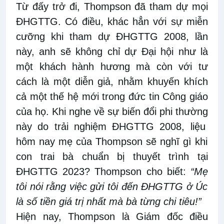
Từ
đấy trở đi
, Thompson đã tham dự mọi
ĐHGTTG. Có
điều, khác hẳn
với sự miễn
cưỡng khi
tham dự ĐHGTTG
2008, lần
này,
anh sẽ không chỉ dự
Đại hội như
là
một khách hành hương mà còn với tư
cách là một diễn giả, nhằm
khuyến khích
cả một thế hệ mới trong đức tin Công giáo
của họ. Khi nghe về sự biến đổi phi
thường
này do trải nghiệm ĐHGTTG 2008
,
liệu
hôm nay mẹ của
Thompson sẽ nghĩ gì khi
con trai bà chuẩn bị
thuyết trình
tại
ĐHGTTG 2023? Thompson ch
o biết:
“Mẹ
tôi
nói rằng
việc
gửi tôi đến ĐHGTTG ở Úc
là số tiền giá
trị
nhất mà bà từng chi tiêu!”
Hiện nay, Thompson là Giám đốc điều