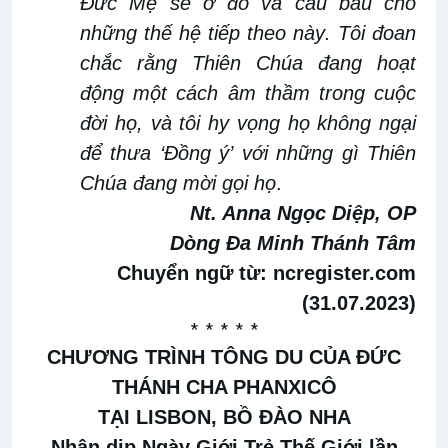
Đức Mẹ sẽ ở đó và cầu bầu
cho
những thế hệ tiếp theo này
.
Tôi đoan
chắc rằng Thiên Chúa đang hoạt
động một cách âm
thầm
trong cuộc
đời họ, và tôi hy vọng họ không ngại
để
thưa
‘Đồng
ý’
với những gì Thiên
Chúa đang mời gọi họ
.
Nt. Anna Ngọc Diệp, OP
Dòng Đa Minh Thánh Tâm
Chuyển ngữ từ:
ncregister.com
(31.07.2023)
* * * * *
CHƯƠNG TRÌNH TÔNG DU CỦA ĐỨC
THÁNH CHA PHANXICÔ
TẠI LISBON, BỒ ĐÀO NHA
Nhân dịp Ngày Giới Trẻ Thế Giới lần