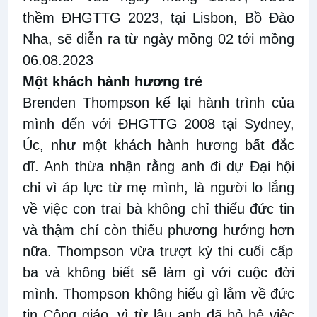
thềm
ĐHGTTG 2023, tại Lisbon, Bồ Đào
Nha,
sẽ diễn ra
từ ngày mồng
0
2
tới
mồng
0
6.
08.2023
M
ột
khách
hành hương trẻ
Brenden Thompson kể lại hành trình của
mình đến với
ĐHGTTG 2008
tại
Sydney,
Úc
,
như một khách
hành hương bất đắc
dĩ. Anh thừa nhận rằng anh đi dự
Đại hội
chỉ vì áp lực từ mẹ
mình
, là
người lo lắng
về việc con trai bà không
chỉ
thiếu đứ
c
tin
và thậm chí còn thiếu phương hướng hơn
nữa
. Thompson vừa trượt kỳ thi cuối cấp
ba và không biết sẽ làm gì với cuộc đời
mình. Thompson không hiểu gì lắm
về đức
tin Công giáo, vì
từ lâu anh
đã bỏ bê
việc