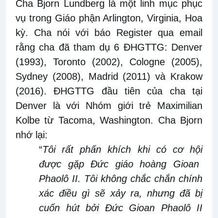
Cha Bjorn Lundberg là một linh mục phục
vụ trong Giáo phận Arlington, Virginia
, Hoa
kỳ
. Cha nói với báo
Register
qua email
rằng cha đã tham dụ
6
ĐHGTTG: Denver
(1993), Toronto (2002), Cologne (2005),
Sydney (2008), Madrid (2011) và Krakow
(2016). ĐHGTTG đầu tiên của cha tại
Denver là với Nhóm giới trẻ Maximilian
Kolbe từ Tacoma, Washington. Cha Bjorn
nhớ lại
:
“
Tôi rất phấn khích khi
có cơ hội
được gặp Đức giáo hoàng Gioan
Phaolô II
.
Tôi không chắc chắn chính
xác điều gì sẽ xảy ra, nhưng đã bị
cuốn hút bởi Đức
Gioan Phaolô II