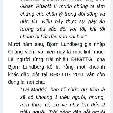
Gioan Phaolô II
muốn chúng t
a
làm
chứng cho chân
lý
trong đời sống và
đức tin. Điều
này thực sự
gây ấn
tượng sâu sắc đối với tôi, khi tôi
chuẩn bị bắt đầu vào đại học”
.
Mười năm sau, Bjorn Lundberg gia
nhập
C
hủng viện
,
và hiện nay là một linh mục.
Là
người từng trải
nhiều ĐHGTTG
, cha
Bjorn Lundberg kể
lại
rằng một khoảnh
khắc đặc biệt tại ĐHGTTG 2011 vẫn còn
đọng lại nơi
cha
:
“Tại Madrid, ban tổ chức dự kiến là
sẽ có khoảng
1 triệu người, nhưng
,
trên thực tế,
có vẻ như lên
đến
2
triệu người. Trời nóng đến nỗi
người