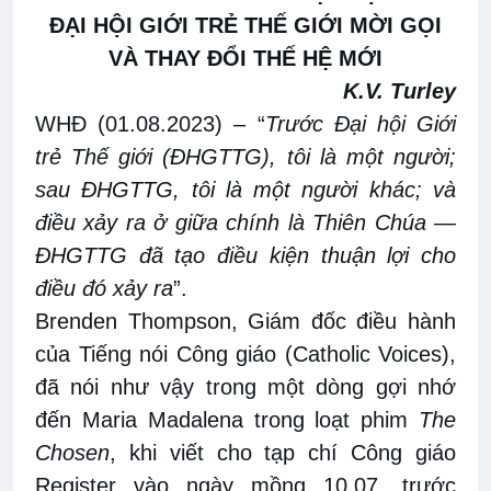
ĐẠI HỘI GIỚI TRẺ THẾ GIỚI
MỜI GỌI
VÀ THAY ĐỔI THẾ HỆ MỚI
K.V. Turley
WHĐ (01.08.2023)
– “
Trước Đại hội Giới
trẻ Thế giới
(ĐHGTTG), tôi là một người;
sau ĐHGTTG, tôi là một người khác; và
điều xảy
ra
ở giữa chính là Thiên Chúa —
ĐHGTTG đã tạo điều kiện thuận lợi cho
điều đó
xảy ra
”
.
Brenden Thompson, Giám đốc điều hành
của Tiếng nói Công giáo
(
Catholic Voices
)
,
đã nói như vậy
trong một dòng gợi nhớ
đến Maria Madalen
a
trong loạt phim
The
Chosen
, khi
viết cho
tạp chí Công giáo
Register vào ngày mồng
10
.0
7, trước