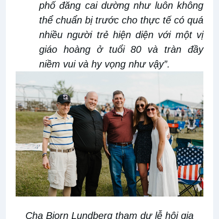
phố đăng cai dường như luôn không
thể
chuẩn bị trước
cho thực tế có quá
nhiều người
trẻ
hiện diện
với một vị
giáo hoàng
ở
tuổi 80
và tràn đầy
niềm vui và hy vọng
như vậy
”
.
Cha Bjorn Lundberg tham dự lễ hội gia