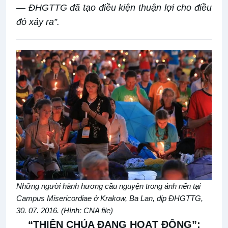
— ĐHGTTG đã tạo điều kiện thuận lợi cho điều
đó xảy ra”.
Những người hành hương cầu nguyện trong
ánh nến tại
Campus Misericordiae ở Krakow, Ba Lan, dịp
ĐHGTTG
,
30
. 0
7
.
2016. (Hình: CNA file)
“
THIÊN CHÚA ĐANG HOẠT ĐỘN
G”
: