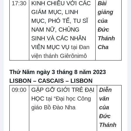
17:30
KINH CHIỀU VỚI CÁC
Bài
GIÁM MỤC, LINH
giảng
MỤC, PHÓ TẾ, TU SĨ
của
NAM NỮ, CHỦNG
Đức
SINH VÀ CÁC NHÂN
Thánh
VIÊN MỤC VỤ
tại Đan
Cha
viện thánh Giêrônimô
Thứ Năm ngày 3 tháng 8 năm 2023
LISBON – CASCAIS – LISBON
09:00
GẶP GỠ GIỚI TRẺ ĐẠI
Diễn
HỌC
tại “Đại học Công
văn
giáo Bồ Đào Nha
của
Đức
Thánh