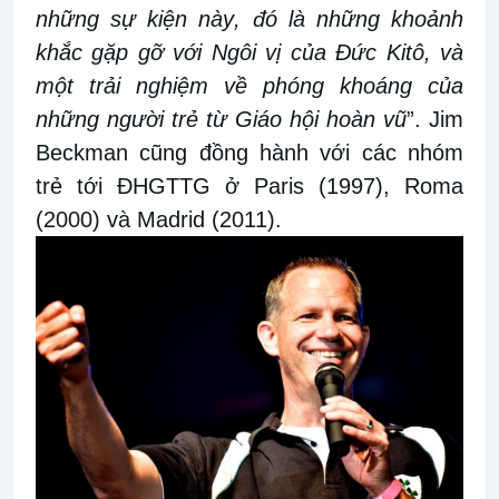
những sự kiện này
, đó
là những khoảnh
khắc gặp gỡ với
Ngôi vị
của Đức Kitô
,
và
một trải
nghiệm về phóng
khoáng
của
những người trẻ từ Giáo hội hoàn
vũ
”
.
Jim
Beckman cũng đồng hành với các nhóm
trẻ tới ĐHGTTG
ở
Paris (1997), Rom
a
(2000) và Madrid (2011).