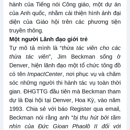
hành của Tiếng nói Công giáo, một dự án
của Anh quốc
,
nhằm cải thiện hình ảnh đại
diện của Giáo hội trên các phương tiện
truyền thông.
Một
n
gười
Lãn
h đạo giới trẻ
Tự mô tả mình là “
thừa tác viên cho các
thừa tác viên
”
,
Jim Beckman sống ở
Denver
, hiện
lãnh đạo một tổ chức tông đồ
có tên
ImpactCenter
, nơi phục vụ và chăm
sóc những người thi
hành
tác vụ toàn thời
gian. ĐHGTTG đầu tiên mà
Beckman tham
dự
là
Đại hội tại
Denver
, Hoa Kỳ,
vào năm
1993. Chia
sẻ
với báo
Register qua email,
Beckman nói rằng anh “
bị thu hút bởi tầm
nhìn của Đức Gioan Phaolô II đối với