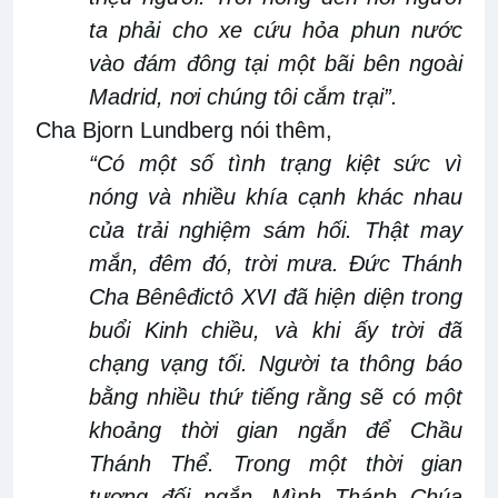
ta
phải cho xe cứu hỏa phun nước
vào đám đông tại một bãi bên ngoài
Madrid, nơi chúng tôi cắm trại”
.
Cha Bjorn Lundberg nói
thêm,
“Có một số tình trạng kiệt sức vì
nóng và nhiều khía cạnh khác nhau
của trải nghiệm sám hối.
T
hật may
mắn
,
đêm đó, trời mưa
.
Đức Thánh
Cha Bênêđictô XVI đã hiện diện trong
buổi Kinh chiều, và khi ấy trời đã
chạng vạng tối. Người ta thông báo
bằng nhiều thứ tiếng rằng sẽ có một
khoảng thời gian ngắn để Chầu
Thánh Thể. Trong một thời gian
tương đối ngắn, Mình Thánh Chúa