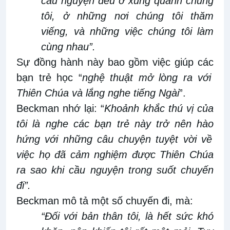
cầu nguyện đều ở xung quanh chúng
tôi, ở những nơi chúng tôi thăm
viếng
,
và những việc chúng tôi làm
cùng nhau”
.
Sự đồng hành này bao gồm việc giúp các
bạn trẻ
học “
nghệ thuật mở lòng ra
với
Thiên Chúa và lắng nghe tiếng Ngài
”.
Beckman nhớ lại: “
Khoảnh khắc thú
vị
của
tôi là nghe các
bạn
trẻ này trở nên hào
hứng
với những câu chuyện tuyệt vời về
việc
họ đã cảm nghiệm được Thiên Chúa
ra
sao khi
cầu nguyện trong suốt chuyến
đi
”
.
Beckman mô tả
m
ột số chuyến đi
, mà
:
“Đối với bản
thân
tôi, là
hết
sức
khó