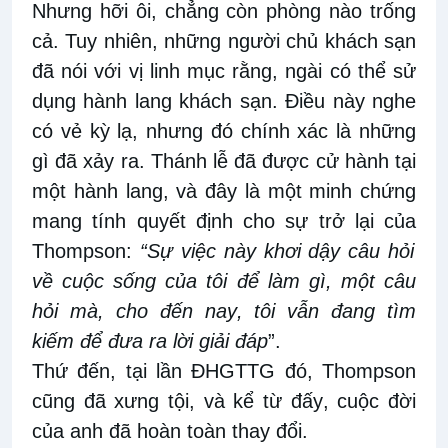
Nhưng
h
ỡi ôi, chẳng
còn
phòng nào
trống
cả
. Tuy nhiên, những người chủ khách sạn
đã nói với vị linh mục rằng
,
ngài
có thể sử
dụng hành lang khách sạn. Điều này nghe
có vẻ kỳ lạ, nhưng đó chính xác là những
gì đã xảy ra. Thánh lễ đã
được cử hành tại
một hành lang, và
đây
là một minh chứng
mang
tính quyết định cho sự
trở lại của
Thompson
:
“Sự
việc này
khơi dậy câu hỏi
về cuộc sống của tôi để làm gì,
một câu
hỏi mà
,
cho đến nay
,
tôi vẫn đang
tìm
kiếm để đưa ra
lời
giải đáp
”
.
Thứ
đến, t
ại lần
ĐHGTTG đó, Thompson
cũng đã xưng tội, và kể từ đấy
, cuộc đời
của anh đã
hoàn toàn thay đổi.