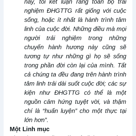
này, tôi kết luận rằng toàn bộ trải
nghiệm ĐHGTTG rất giống với
cuộc
sống, hoặc ít nhất là hành trình tâm
linh của cuộc đời. Những điều mà mọi
người trải nghiệm trong những
chuyến hành hương này cũng
sẽ
tương tự như những gì họ sẽ sống
trong phần đời còn lại của mình. Tất
cả chúng ta đều đang trên hành trình
tâm linh trải
dài
suốt cuộc đời; các sự
kiện như ĐHGTTG có thể là một
nguồn cảm hứng tuyệt vời
,
và thậm
chí là
“huấn luyện”
cho một
thực tại
lớn hơn
”
.
Một
Linh mục