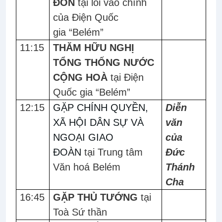
ĐÓN
tại lối vào chính
của
Điện Quốc
gia
“Belém”
11:15
THĂM HỮU NGHỊ
TỔNG THỐNG NƯỚC
CỘNG HOÀ
tại Điện
Quốc gia “Belém”
12:15
GẶP CHÍNH QUYỀN,
Diễn
XÃ HỘI DÂN SỰ VÀ
văn
NGOẠI GIAO
của
ĐOÀN
tại Trung tâm
Đức
Văn hoá Belém
Thánh
Cha
16:45
GẶP THỦ TƯỚNG
tại
Toà Sứ thần