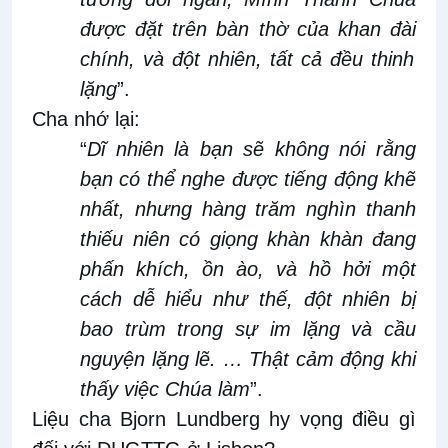
được đặt trên bàn thờ của khan
đài
chính, và đột nhiên, tất
cả đều thinh
lặng
”
.
Cha nhớ lại:
“
Dĩ
nhiên là b
ạn sẽ không nói rằng
bạn có thể nghe được tiếng động khẽ
nhất, nhưng hàng trăm nghìn thanh
thiếu niên có
giọng khàn khàn đang
phấn khích
,
ồn ào
,
và hồ
hởi
một
cách dễ hiểu nh
ư thế,
đột nhiên bị
bao trùm trong sự im lặng và cầu
nguyện lặng lẽ. … Thật cảm động khi
thấy việc
Chúa
làm
”.
Liệu
c
ha Bjorn Lundberg hy vọng điều
gì