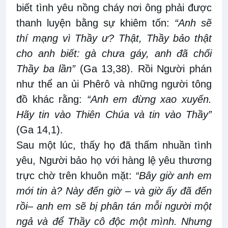
biết tình yêu nồng cháy nơi ông phải được
thanh luyện bằng sự khiêm tốn:
“Anh sẽ
thí mạng vì Thầy ư? Thật, Thầy bảo thật
cho anh biết: gà chưa gáy, anh đã chối
Thầy ba lần”
(Ga 13,38). Rồi Người phán
như thể an ủi Phêrô và những người tông
đồ khác rằng:
“Anh em đừng xao xuyến.
Hãy tin vào Thiên Chúa và tin vào Thầy”
(Ga 14,1).
Sau một lúc, thấy họ đã thấm nhuần tình
yêu, Người bảo họ với hàng lệ yêu thương
trực chờ trên khuôn mặt:
“Bây giờ anh em
mới tin à? Này đến giờ – và giờ ấy đã đến
rồi– anh em sẽ bị phân tán mỗi người một
ngả và để Thầy cô độc một mình. Nhưng