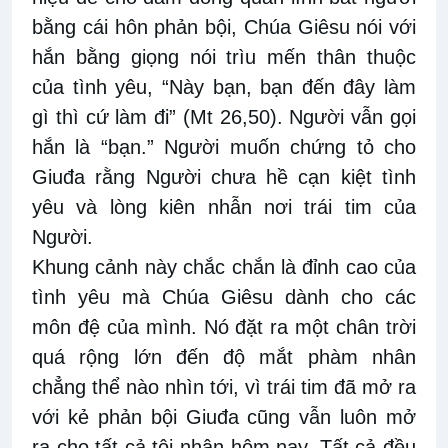
bằng cái hôn phản bội, Chúa Giêsu nói với
hắn bằng giọng nói trìu mến thân thuộc
của tình yêu, “Này bạn, bạn đến đây làm
gì thì cứ làm đi” (Mt 26,50). Người vẫn gọi
hắn là “bạn.” Người muốn chứng tỏ cho
Giuđa rằng Người chưa hề cạn kiệt tình
yêu và lòng kiên nhẫn nơi trái tim của
Người.
Khung cảnh này chắc chắn là đỉnh cao của
tình yêu mà Chúa Giêsu dành cho các
môn đệ của mình. Nó đặt ra một chân trời
quá rộng lớn đến độ mắt phàm nhân
chẳng thể nào nhìn tới, vì trái tim đã mở ra
với kẻ phản bội Giuđa cũng vẫn luôn mở
ra cho tất cả tội nhân hôm nay. Tất cả đều