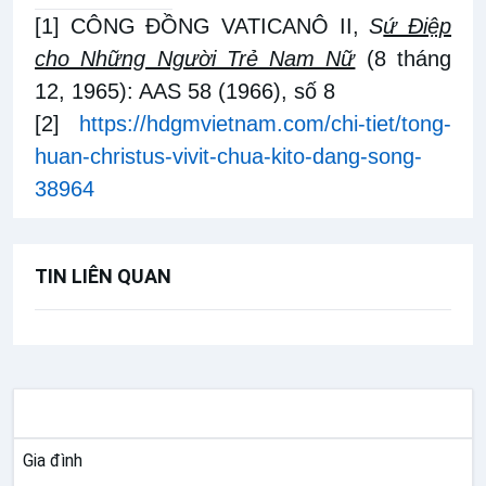
[1]
CÔNG ĐỒNG VATICANÔ II,
S
ứ Điệp
cho Những Người Trẻ Nam Nữ
(8 tháng
12, 1965): AAS 58 (1966), số 8
[2]
https://hdgmvietnam.com/chi-tiet/tong-
huan-christus-vivit-chua-kito-dang-song-
38964
TIN LIÊN QUAN
MỤC VỤ
Gia đình