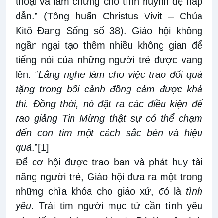
thoại và làm chứng cho tình huynh đệ hấp
dẫn.” (
Tông huấn Christus Vivit – Chúa
Kitô Đang Sống
số 38). Giáo hội không
ngần ngại tạo thêm nhiều không gian để
tiếng nói của những người trẻ được vang
lên: “
Lắng nghe làm cho việc trao đổi quà
tặng trong bối cảnh đồng cảm được khả
thi. Đồng thời, nó đặt ra các điều kiện để
rao giảng Tin Mừng thật sự có thể chạm
đến con tim một cách sắc bén và hiệu
quả
.”
[1]
Để cơ hội được trao ban và phát huy tài
năng người trẻ, Giáo hội đưa ra một trong
những chìa khóa cho giáo xứ, đó là
tình
yêu
. Trái tim người mục tử cần tình yêu