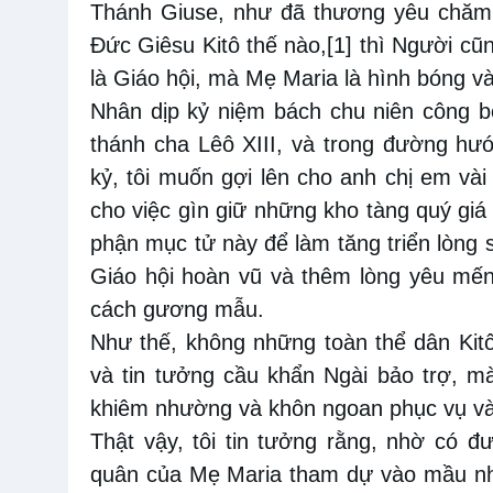
Thánh Giuse, như đã thương yêu chăm 
Đức Giêsu Kitô thế nào,
[1]
thì Người cũn
là Giáo hội, mà Mẹ Maria là hình bóng v
Nhân dịp kỷ niệm bách chu niên công 
thánh cha Lêô XIII, và trong đường hư
kỷ, tôi muốn gợi lên cho anh chị em và
cho việc gìn giữ những kho tàng quý giá
phận mục tử này để làm tăng triển lòng 
Giáo hội hoàn vũ và thêm lòng yêu mế
cách gương mẫu.
Như thế, không những toàn thể dân Kit
và tin tưởng cầu khẩn Ngài bảo trợ, 
khiêm nhường và khôn ngoan phục vụ và
Thật vậy, tôi tin tưởng rằng, nhờ có 
quân của Mẹ Maria tham dự vào mầu nh