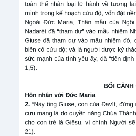
toàn thể nhân loại lữ hành về tương la
mình trong kế hoạch cứu độ, vốn đặt nề
Ngoài Đức Maria, Thân mẫu của Ngôi 
Nadarét đã “tham dự” vào mầu nhiệm Nh
Giuse đã tham dự vào mầu nhiệm đó, đ
biến cố cứu độ; và là người được ký th
sức mạnh của tình yêu ấy, đã “tiền định
1,5).
BỐI CẢNH
Hôn nhân với Đức Maria
2.
“Này ông Giuse, con của Ðavít, đừng 
cưu mang là do quyền năng Chúa Thánh T
cho con trẻ là Giêsu, vì chính Người sẽ
21).