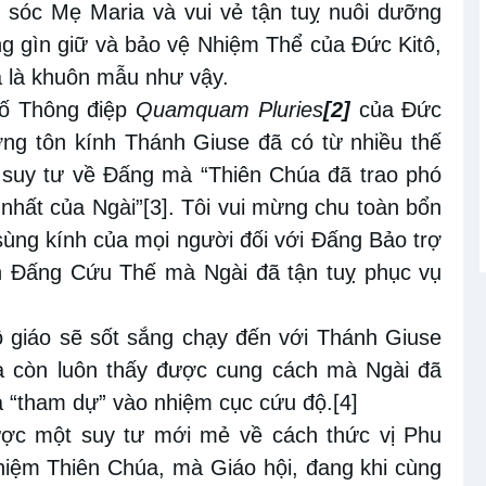
sóc Mẹ Maria và vui vẻ tận tuỵ nuôi dưỡng
g gìn giữ và bảo vệ Nhiệm Thể của Đức Kitô,
à là khuôn mẫu như vậy.
bố Thông điệp
Quamquam Pluries
[2]
của Đức
ớng tôn kính Thánh Giuse đã có từ nhiều thế
i suy tư về Đấng mà “Thiên Chúa đã trao phó
 nhất của Ngài”
[3]
. Tôi vui mừng chu toàn bổn
sùng kính của mọi người đối với Đấng Bảo trợ
n Đấng Cứu Thế mà Ngài đã tận tuỵ phục vụ
ô giáo sẽ sốt sắng chạy đến với Thánh Giuse
mà còn luôn thấy được cung cách mà Ngài đã
 “tham dự” vào nhiệm cục cứu độ.
[4]
được một suy tư mới mẻ về cách thức vị Phu
iệm Thiên Chúa, mà Giáo hội, đang khi cùng