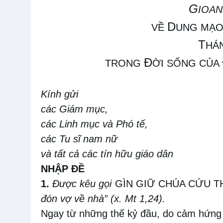
G
IOA
D
VỀ
UNG MẠO
T
HÁ
Đ
TRONG
ỜI SỐNG CỦA
Kính gửi
các Giám mục,
các Linh mục và Phó tế,
các Tu sĩ nam nữ
và tất cả các tín hữu giáo dân
NHẬP ĐỀ
1.
Được kêu gọi
GÌN GIỮ CHÚA CỨU T
đón vợ về nhà” (x. Mt 1,24).
Ngay từ những thế kỷ đầu, do cảm hứng 