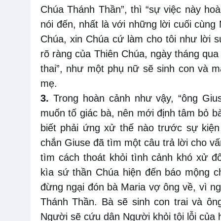
Chúa Thánh Thần”, thì “sự việc này hoà
nói đến, nhất là với những lời cuối cùng
Chúa, xin Chúa cứ làm cho tôi như lời sứ
rõ ràng của Thiên Chúa, ngày tháng qua
thai”, như một phụ nữ sẽ sinh con và 
mẹ.
3.
Trong hoàn cảnh như vậy, “ông Gius
muốn tố giác bà, nên mới định tâm bỏ bà
biết phải ứng xử thế nào trước sự kiệ
chắn Giuse đã tìm một câu trả lời cho v
tìm cách thoát khỏi tình cảnh khó xử đố
kìa sứ thần Chúa hiện đến báo mộng ch
đừng ngại đón bà Maria vợ ông về, vì 
Thánh Thần. Bà sẽ sinh con trai và ông
Người sẽ cứu dân Người khỏi tội lỗi của 