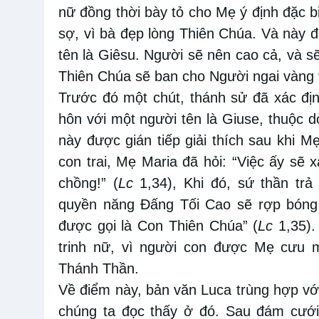
nữ đồng thời bày tỏ cho Mẹ ý định đặc b
sợ, vì bà đẹp lòng Thiên Chúa. Và này đâ
tên là Giêsu. Người sẽ nên cao cả, và 
Thiên Chúa sẽ ban cho Người ngai vàng v
Trước đó một chút, thánh sử đã xác địn
hôn với một người tên là Giuse, thuộc d
này được gián tiếp giải thích sau khi M
con trai, Mẹ Maria đã hỏi: “Việc ấy sẽ x
chồng!” (
Lc
1,34), Khi đó, sứ thần trả
quyền năng Ðấng Tối Cao sẽ rợp bóng 
được gọi là Con Thiên Chúa” (
Lc
1,35).
trinh nữ, vì người con được Mẹ cưu 
Thánh Thần.
Về điểm này, bản văn Luca trùng hợp v
chúng ta đọc thấy ở đó. Sau đám cưới