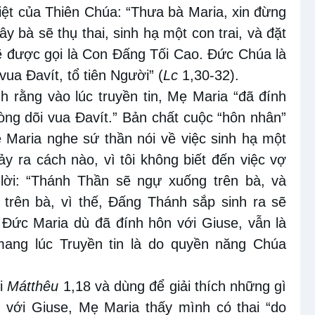
iệt của Thiên Chúa: “Thưa bà Maria, xin đừng
y bà sẽ thụ thai, sinh hạ một con trai, và đặt
sẽ được gọi là Con Ðấng Tối Cao. Ðức Chúa là
ua Ðavít, tổ tiên Người” (
Lc
1,30-32).
h rằng vào lúc truyền tin, Mẹ Maria “đã đính
òng dõi vua Ðavít.” Bản chất cuộc “hôn nhân”
ẹ Maria nghe sứ thần nói về việc sinh hạ một
ảy ra cách nào, vì tôi không biết đến việc vợ
 lời: “Thánh Thần sẽ ngự xuống trên bà, và
trên bà, vì thế, Ðấng Thánh sắp sinh ra sẽ
 Đức Maria dù đã đính hôn với Giuse, vẫn là
mang lúc Truyền tin là do quyền năng Chúa
ới
Mátthêu
1,18 và dùng để giải thích những gì
 với Giuse, Mẹ Maria thấy mình có thai “do