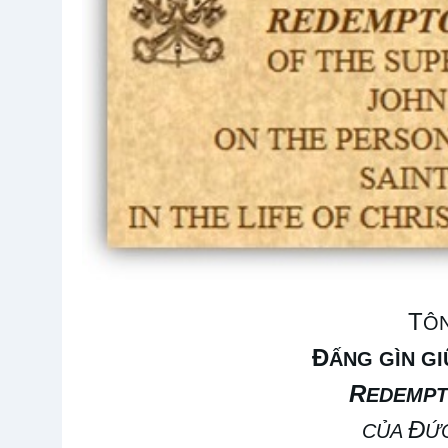
T
Ô
Đ
ẤNG GÌN G
R
EDEMP
Đ
CỦA
Ứ