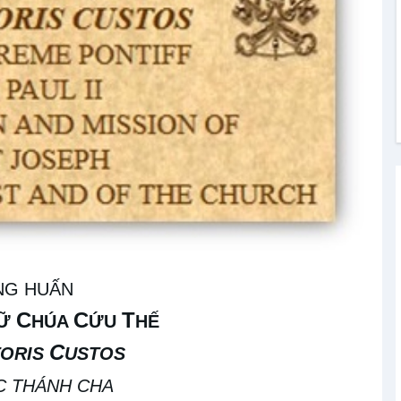
NG HUẤN
C
C
T
IỮ
HÚA
ỨU
HẾ
C
TORIS
USTOS
C THÁNH CHA