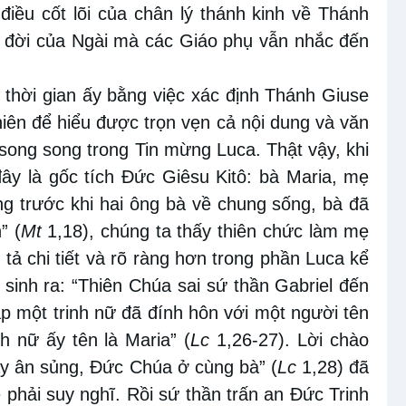
iều cốt lõi của chân lý thánh kinh về Thánh
ộc đời của Ngài mà các Giáo phụ vẫn nhắc đến
 thời gian ấy bằng việc xác định Thánh Giuse
hiên để hiểu được trọn vẹn cả nội dung và văn
ong song trong Tin mừng Luca. Thật vậy, khi
đây là gốc tích Ðức Giêsu Kitô: bà Maria, mẹ
g trước khi hai ông bà về chung sống, bà đã
” (
Mt
1,18), chúng ta thấy thiên chức làm mẹ
ả chi tiết và rõ ràng hơn trong phần Luca kể
 sinh ra: “Thiên Chúa sai sứ thần Gabriel đến
ặp một trinh nữ đã đính hôn với một người tên
h nữ ấy tên là Maria” (
Lc
1,26-27). Lời chào
ầy ân sủng, Ðức Chúa ở cùng bà” (
Lc
1,28) đã
 phải suy nghĩ. Rồi sứ thần trấn an Đức Trinh