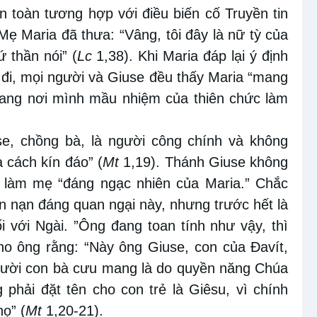
n toàn tương hợp với điều biến cố Truyền tin
 Mẹ Maria đã thưa: “Vâng, tôi đây là nữ tỳ của
 thần nói” (
Lc
1,38). Khi Maria đáp lại ý định
 đi, mọi người và Giuse đều thấy Maria “mang
mang nơi mình mầu nhiệm của thiên chức làm
e, chồng bà, là người công chính và không
 cách kín đáo” (
Mt
1,19). Thánh Giuse không
n làm mẹ “đáng ngạc nhiên của Maria.” Chắc
ấn nạn đáng quan ngại này, nhưng trước hết là
i với Ngài. ”Ông đang toan tính như vậy, thì
o ông rằng: “Này ông Giuse, con của Ðavít,
người con bà cưu mang là do quyền năng Chúa
 phải đặt tên cho con trẻ là Giêsu, vì chính
họ” (
Mt
1,20-21).