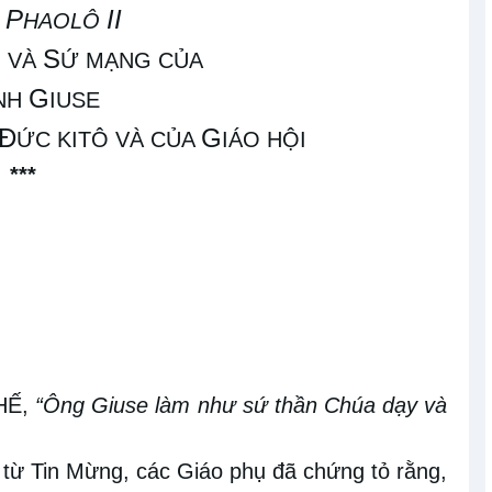
P
II
N
HAOLÔ
S
 VÀ
Ứ MẠNG CỦA
G
NH
IUSE
Đ
G
ỨC KITÔ VÀ CỦA
IÁO HỘI
***
HẾ,
“Ông Giuse làm như sứ thần Chúa dạy và
từ Tin Mừng, các Giáo phụ đã chứng tỏ rằng,