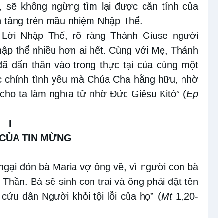
i, sẽ không ngừng tìm lại được căn tính của
n tảng trên mầu nhiệm Nhập Thể.
Lời Nhập Thể, rõ ràng Thánh Giuse người
ập thể nhiều hơn ai hết. Cùng với Mẹ, Thánh
ã dấn thân vào trong thực tại của cùng một
ác chính tình yêu mà Chúa Cha hằng hữu, nhờ
 cho ta làm nghĩa tử nhờ Ðức Giêsu Kitô” (
Ep
I
 CỦA TIN MỪNG
ngại đón bà Maria vợ ông về, vì người con bà
hần. Bà sẽ sinh con trai và ông phải đặt tên
 cứu dân Người khỏi tội lỗi của họ” (
Mt
1,20-