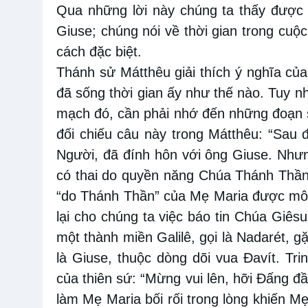
Qua những lời này chúng ta thấy được đ
Giuse; chúng nói về thời gian trong cu
cách đặc biệt.
Thánh sử Mátthêu giải thích ý nghĩa của
đã sống thời gian ấy như thế nào. Tuy n
mạch đó, cần phải nhớ đến những đoạn s
đối chiếu câu này trong Mátthêu: “Sau 
Người, đã đính hôn với ông Giuse. Nhưn
có thai do quyền năng Chúa Thánh Thần
“do Thánh Thần” của Mẹ Maria được mô t
lại cho chúng ta việc báo tin Chúa Giêsu
một thành miền Galilê, gọi là Nadarét, g
là Giuse, thuộc dòng dõi vua Ðavít. Trin
của thiên sứ: “Mừng vui lên, hỡi Ðấng đ
làm Mẹ Maria bối rối trong lòng khiến Mẹ