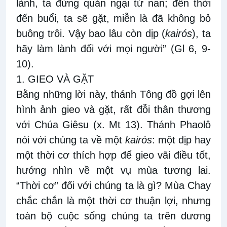
lành, ta đừng quản ngại từ nan; đến thời
đến buổi, ta sẽ gặt, miễn là đã không bỏ
buông trôi. Vậy bao lâu còn dịp (
kairós
), ta
hãy làm lành đối với mọi người” (Gl 6, 9-
10).
1. GIEO VÀ GẶT
Bằng những lời này, thánh Tông đồ gợi lên
hình ảnh gieo và gặt, rất đỗi thân thương
với Chúa Giêsu (x. Mt 13). Thánh Phaolô
nói với chúng ta về một
kairós
: một dịp hay
một thời cơ thích hợp để gieo vãi điều tốt,
hướng nhìn về một vụ mùa tương lai.
“Thời cơ” đối với chúng ta là gì? Mùa Chay
chắc chắn là một thời cơ thuận lợi, nhưng
toàn bộ cuộc sống chúng ta trên dương