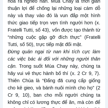
hóa ra nghèo nàn. Mùa Chay là thời gian
thuận lợi để chống lại những loại cám dỗ
này và thay vào đó là vun đắp một hình
thức giao tiếp trọn vẹn tình người hơn (x.
Fratelli Tutti, số 43), vốn được tạo thành từ
“những cuộc gặp gỡ đích thực” (Fratelli
Tutti, số 50), trực tiếp mặt đối mặt.
Đừng quản ngại từ nan khi tích cực làm
các việc bác ái đối với những người thân
cận.
Trong suốt Mùa Chay này, chúng ta
hãy vui vẻ thực hành bố thí (x. 2 Cr 9, 7).
Thiên Chúa là “Ðấng đã cung cấp giống
cho kẻ gieo, và bánh nuôi mình cho họ” (2
Cr 9, 10), ban cho mỗi người chúng ta
không chỉ có lương thực để ăn, mà còn để