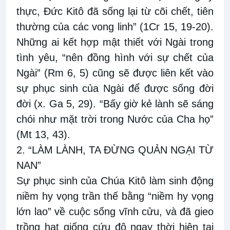
thực, Ðức Kitô đã sống lại từ cõi chết, tiên
thường của các vong linh” (1Cr 15, 19-20).
Những ai kết hợp mật thiết với Ngài trong
tình yêu, “nên đồng hình với sự chết của
Ngài” (Rm 6, 5) cũng sẽ được liên kết vào
sự phục sinh của Ngài để được sống đời
đời (x. Ga 5, 29). “Bấy giờ kẻ lành sẽ sáng
chói như mặt trời trong Nước của Cha họ”
(Mt 13, 43).
2. “LÀM LÀNH, TA ĐỪNG QUẢN NGẠI TỪ
NAN”
Sự phục sinh của Chúa Kitô làm sinh động
niềm hy vọng trần thế bằng “niềm hy vọng
lớn lao” về cuộc sống vĩnh cửu, và đã gieo
trồng hạt giống cứu độ ngay thời hiện tại