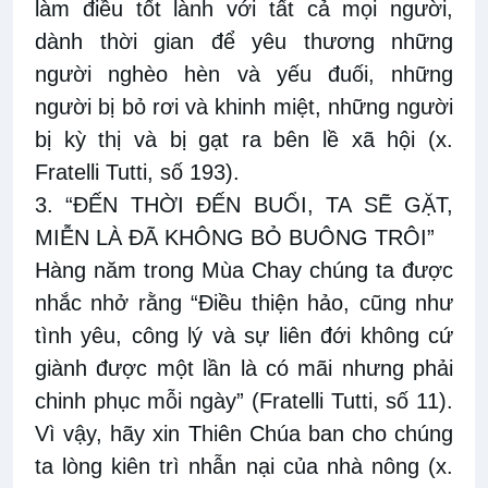
làm điều tốt lành với tất cả mọi người,
dành thời gian để yêu thương những
người nghèo hèn và yếu đuối, những
người bị bỏ rơi và khinh miệt, những người
bị kỳ thị và bị gạt ra bên lề xã hội (x.
Fratelli Tutti, số 193).
3. “ĐẾN THỜI ĐẾN BUỔI, TA SẼ GẶT,
MIỄN LÀ ĐÃ KHÔNG BỎ BUÔNG TRÔI”
Hàng năm trong Mùa Chay chúng ta được
nhắc nhở rằng “Điều thiện hảo, cũng như
tình yêu, công lý và sự liên đới không cứ
giành được một lần là có mãi nhưng phải
chinh phục mỗi ngày” (Fratelli Tutti, số 11).
Vì vậy, hãy xin Thiên Chúa ban cho chúng
ta lòng kiên trì nhẫn nại của nhà nông (x.