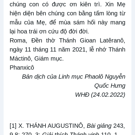
chúng con có được ơn kiên trì. Xin Mẹ
hiện diện bên chúng con bằng tấm lòng từ
mẫu của Mẹ, để mùa sám hối này mang
lại hoa trái ơn cứu độ đời đời.
Roma, Đền thờ Thánh Gioan Latêranô,
ngày 11 tháng 11 năm 2021, lễ nhớ Thánh
Máctinô, Giám mục.
Phanxicô
Bản dịch của Linh mục Phaolô Nguyễn
Quốc Hưng
WHĐ (24.02.2022)
[1]
X. THÁNH AUGUSTINÔ,
Bài giảng
243,
9,8; 270, 3;
Giải thích Thánh vịnh
110, 1.