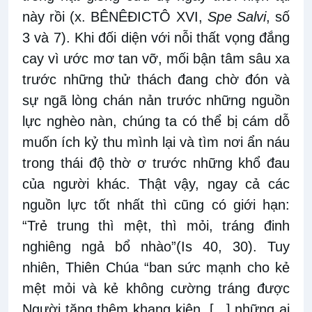
này rồi (x. BÊNÊĐICTÔ XVI,
Spe Salvi
, số
3 và 7). Khi đối diện với nỗi thất vọng đắng
cay vì ước mơ tan vỡ, mối bận tâm sâu xa
trước những thử thách đang chờ đón và
sự ngã lòng chán nản trước những nguồn
lực nghèo nàn, chúng ta có thể bị cám dỗ
muốn ích kỷ thu mình lại và tìm nơi ẩn náu
trong thái độ thờ ơ trước những khổ đau
của người khác. Thật vậy, ngay cả các
nguồn lực tốt nhất thì cũng có giới hạn:
“Trẻ trung thì mệt, thì mỏi, tráng đinh
nghiêng ngả bổ nhào”(Is 40, 30). Tuy
nhiên, Thiên Chúa “ban sức mạnh cho kẻ
mệt mỏi và kẻ không cường tráng được
Người tăng thêm khang kiện. [...] những ai