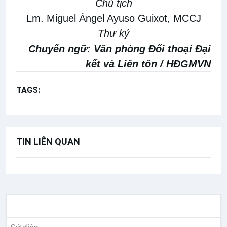
Chủ tịch
Lm. Miguel Ángel Ayuso Guixot, MCCJ
T
hư ký
Chuyển ngữ: Văn phòng Đối thoại Đại
kết và Liên tôn / HĐGMVN
TAGS:
Huy Hoàng chuyển ngữ
TIN LIÊN QUAN
TƯ LIỆU GIÁO HỘI TOÀN CẦU