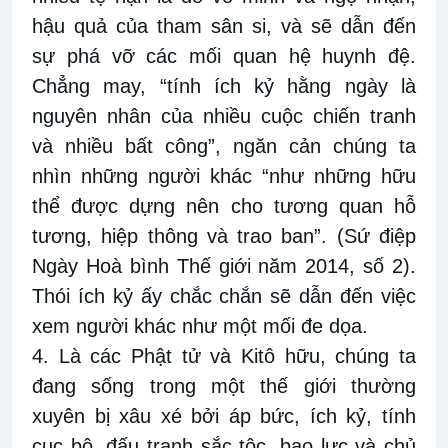
hậu quả của tham sân si, và sẽ dẫn đến
sự phá vỡ các mối quan hệ huynh đệ.
Chẳng may, “tính ích kỷ hằng ngày là
nguyên nhân của nhiều cuộc chiến tranh
và nhiều bất công”, ngăn cản chúng ta
nhìn những người khác “như những hữu
thể được dựng nên cho tương quan hỗ
tương, hiệp thông và trao ban”. (Sứ điệp
Ngày Hoà bình Thế giới năm 2014, số 2).
Thói ích kỷ ấy chắc chắn sẽ dẫn đến việc
xem người khác như một mối đe dọa.
4. Là các Phật tử và Kitô hữu, chúng ta
đang sống trong một thế giới thường
xuyên bị xâu xé bởi áp bức, ích kỷ, tính
cục bộ, đấu tranh sắc tộc, bạo lực và chủ