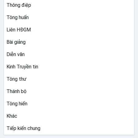
đệ đích thực giữa người Muslim và
Thông điệp
Kitô hữu
Tông huấn
Năm 2013:
Kitô hữu và người Muslim:
Thúc đẩy lòng tôn trọng lẫn nhau qua
Liên HĐGM
giáo dục
Bài giảng
Năm 2011:
Kitô hữu và người Muslim:
Diễn văn
Cùng nhau hoạt động cho lĩnh vực
tinh thần của con người
Kinh Truyền tin
Tông thư
Thánh bộ
Tông hiến
Khác
Tiếp kiến chung