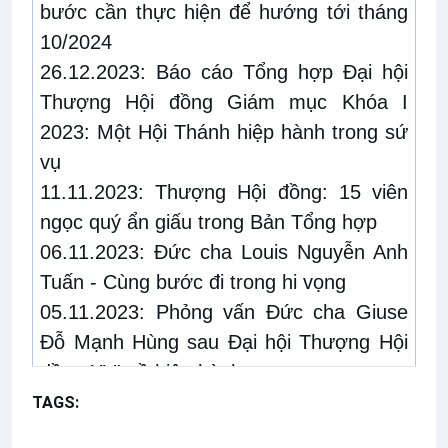
bước cần thực hiện để hướng tới tháng
10/2024
26.12.2023:
Báo cáo Tổng hợp Đại hội
Thượng Hội đồng Giám mục Khóa I
2023: Một Hội Thánh hiệp hành trong sứ
vụ
11.11.2023:
Thượng Hội đồng: 15 viên
ngọc quý ẩn giấu trong Bản Tổng hợp
06.11.2023:
Đức cha Louis Nguyễn Anh
Tuấn - Cùng bước đi trong hi vọng
05.11.2023:
Phỏng vấn Đức cha Giuse
Đỗ Mạnh Hùng sau Đại hội Thượng Hội
đồng XVI về hiệp hành
03.11.2023:
Thượng Hội đồng: 10 điểm
TAGS:
Phỏng vấn
nổi bật và quan trọng của Bản Tổng hợp