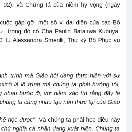
.
0
2); và
Chứng tá
của
niềm hy vọng (ngày
cuộc gặp
gỡ, một số vị
đại diện của các Bộ
ự, trong đó có
Cha Paulin Batairwa Kubuya,
ữ tu Alessandra Smerilli, Thư ký Bộ Phục vụ
hành trình mà Giáo hội đang thực hiện
với sự
icô là lộ trình mà chúng t
a
phải hướng tới,
 nhau bước đi, với niềm xác tín rằng đây là
 chúng ta cùng nhau tạo nên thực tại của Giáo
ì
.
thể học được
”. Và chúng ta phải học
điều này
 chủ nghĩa cá nhân đang xuất
hiện.
Chúng ta