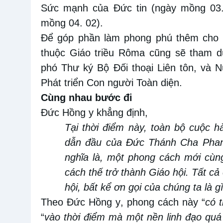
Sức mạnh của Đức tin (ngày mồng
03
mồng
04.
0
2).
Để góp
phần
làm phong phú thêm cho
thuộc Giáo triều Rôma cũng sẽ tham d
phó
Thư ký Bộ Đối thoại Liên tôn, và N
Phát triển Con người Toàn diện.
Cùng nhau bước đi
Đức Hồng y khẳng định,
Tại thời điểm này, toàn bộ cuộc 
dẫn
đầu
của
Đức Thánh Cha Phanx
nghĩa là, một phong cách mới cùng
cách
thế
trở thành Giáo hội
.
Tất cả
hội, bất kể ơn gọi của chúng ta là
g
Theo Đức Hồng
y
, phong cách này “
có 
“
vào thời điểm mà một nền linh đạo quá