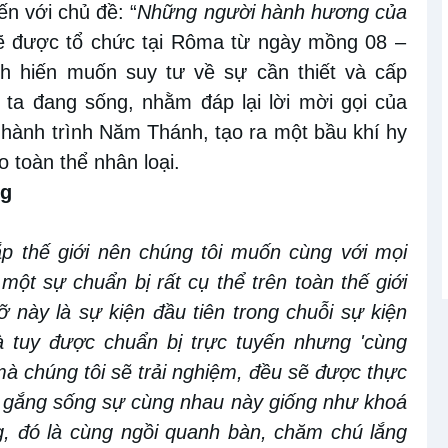
n với chủ đề: “
Những người hành hương của
ẽ được tổ chức tại Rôma từ ngày mồng
0
8
–
h hiến muốn suy tư về sự
cần thiết và
cấp
 ta
đang sống
, nhằm đáp lại lời mời gọi của
hành trình Năm Thánh, tạo ra
một bầu khí hy
o toàn thể nhân loại.
ng
ắp
thế giới nên
c
húng tôi muốn cùng với mọi
một sự chuẩn bị rất cụ thể trên toàn thế giới
 này là sự kiện đầu tiên trong chuỗi sự kiện
 tuy
được chuẩn bị trực tuyến nhưng 'cùng
mà
chúng tôi sẽ
trải nghiệm, đều
sẽ được thực
ố gắng sống sự
cùng nhau
này
giống như khoá
g
, đó là
cùng
ngồi quanh bàn, chăm
chú
lắng