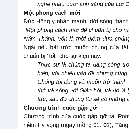
nghe nhau dưới ánh sáng của
Lời 
Một phong cách mới
Đức Hồng
y
nhấn
mạnh,
đời sống thánh
“
M
ột phong cách mới để chuẩn bị cho một
Năm Thánh,
vốn là
thời điểm đưa chúng
Ngài
nêu bật ước
muốn chung của tất
chuẩn bị “tốt” cho sự kiện này.
Thực
sự là c
húng t
a
đang sống tron
hiến
,
với nhiều vấn đề nhưng cũng c
Chúng tôi đang và muốn trở thành 
thở và sống với Giáo hội, và đó là 
tức, sau đó chúng tôi sẽ có những
Chương trình
cuộc gặp gỡ
Chương trình của cuộc gặp gỡ tại Ro
niềm Hy vọng (ngày mồng
0
1
.
0
2); Tăng