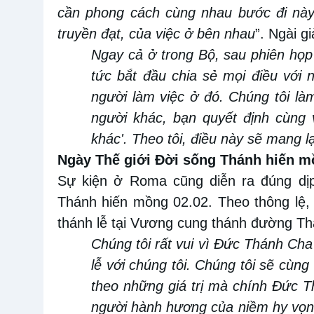
cần phong cách cùng nhau bước đi này
truyền đạt, của việc ở bên nhau
”.
Ngài gi
Ngay cả ở trong Bộ, sau phiên họp
tức bắt đầu chia sẻ mọi điều với
n
người làm việc ở đó
.
Chúng tôi là
người khác, bạn quyết định cùng 
khác'. Theo tôi, điều này sẽ mang l
Ngày Thế giới Đời sống Thánh hiến 
Sự kiện ở Rom
a
cũng diễn ra đúng
dị
Thánh hiến mồng
0
2
.0
2. Theo thông lệ
thánh lễ tại Vương cung thánh đường Th
Chúng tôi rất vui vì Đức Thánh Cha
lễ
với chúng tôi. Chúng tôi sẽ cùn
theo những giá trị mà chính Đức T
người hành hương của niềm hy vọng