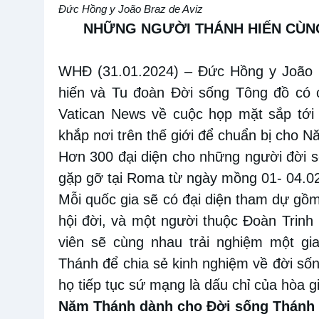
Đức Hồng y
J
oão Braz de Aviz
NHỮNG NGƯỜI THÁNH HIẾN CÙN
WHĐ (31.01.2024)
–
Đức Hồng
y
J
oão 
hiến và Tu
đoàn
Đời sống Tông đồ có
c
Vatican News về cuộc họp
mặt
sắp tới
khắp nơi trên thế giới để chuẩn bị cho 
Hơn 300 đại diện cho những
người
đời 
gặp gỡ tại Rom
a
từ ngày mồng
0
1
- 0
4
.0
Mỗi quốc gia sẽ có đại diện tham
dự gồ
hội đời
,
và một
người
thuộc Đoàn Trinh
viên
sẽ cùng nhau trải nghiệm
một gi
Thánh để
chia sẻ kinh nghiệm về đời số
họ
tiếp tục sứ mạng là dấu chỉ của
hòa gi
Năm Thánh dành
cho
Đời
s
ống Thánh 