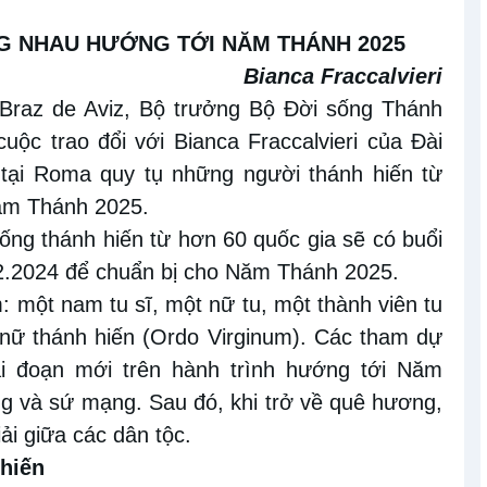
G NHAU HƯỚNG TỚI NĂM THÁNH 2025
Bianca Fraccalvieri
Braz de Aviz
,
Bộ trưởng Bộ Đời sống Thánh
uộc trao đổi
với Bianca Fraccalvieri của Đài
 tại Rom
a
quy tụ những người thánh hiến từ
Năm Thánh 2025.
sống thánh hiến từ hơn 60 quốc gia sẽ có
buổi
2
.2024
để chuẩn bị cho
Năm Thánh 2025.
m:
một
nam
tu sĩ, một nữ tu, một thành viên tu
 nữ thánh hiến
(
Ordo Virginum
)
. Các
tham dự
ai đoạn mới trên hành trình hướng tới Năm
ng và sứ mạng. Sau đó, khi trở về quê
hương,
ải giữa các dân tộc.
hiến