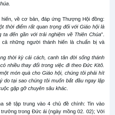
Chúa
.
 hiến
,
về cơ bản
,
đáp ứng Thượng Hội đồng:
 thời điểm rất quan trọng đối với Giáo hội
là
 ta đến gần với trải nghiệm về Thiên Chúa
”
.
 cả những người thánh hiến là chuẩn bị và
g thời kỳ cải cách, canh tân đời sống thánh
ó nhiều thay đổi trong việc đi theo Đức Kitô.
một món quà cho Giáo hội, chúng tôi phải hít
lý do tại sao chúng tôi muốn bắt đầu ngay lập
 cuộc gặp gỡ chuyên sâu khác
.
m
a
sẽ tập trung vào
4
chủ đề chính: Tin vào
 trưởng trong Đức ái (ngày mồng
02.
0
2); Với