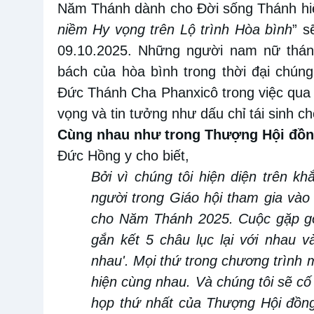
Năm Thánh
dành cho
Đời sống Thánh hiế
niềm
Hy vọng
trên Lộ trình Hòa bình
”
s
0
9
.
10
.
2025. Những người nam nữ thán
bách
của
hòa bình trong thời đại chúng
Đức Thánh Cha Phanxicô trong
việc
qua 
vọng và tin tưởng như dấu chỉ tái sinh ch
Cùng nhau như trong Thượng Hội đồ
Đức Hồng
y cho biết,
Bởi vì chúng tôi hiện diện trên kh
người trong Giáo hội tham gia vào 
cho Năm Thánh 2025
.
Cuộc gặp gỡ
gắn kết
5
châu lục lại với nhau
và
nhau'
. M
ọi thứ trong
c
hương trìn
h 
hiện cùng nhau. Và chúng tôi sẽ c
họp thứ
nhất
của Thượng Hội đồn