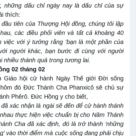
, những dấu chỉ ngày nay là dấu chỉ của sự
ải thích:
 đầu tiên của Thượng Hội đồng, chúng tôi lập
hau, các
điều phối viên và tất cả khoảng 40
m việc với ý tưởng rằng 'bạn là một phần của
với
người khác, bạn bước đi cùng với
người
ại nhiều thành quả trong tương lai
.
mồng
0
2 tháng
0
2
p Giáo hội cử hành Ngày Thế giới Đời sống
, hôm đó Đức Thánh Cha Phanxicô sẽ chủ sự
ánh Phêrô.
Đức Hồng y cho biết,
 đã xác nhận là ngài sẽ đến để cử hành thánh
g nhau thực hiện việc chuẩn bị cho Năm Thánh
hánh Cha đã xác định, đó là trở thành ‘những
’ vào thời điểm mà cuộc sống đang phải chịu