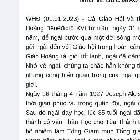
WHĐ (01.01.2023)
-
Cả Giáo Hội và t
Hoàng Bênêđictô XVI từ trần, ngày 31
năm, để ngài bước qua một đời sống mớ
gửi ngài đến với Giáo hội trong hoàn cảnh
Giáo Hoàng tài giỏi tốt lành, ngài đã dà
Nhớ về ngài, chúng ta chắc hẳn không t
những cống hiến quan trọng của ngài gó
giới.
Ngày 16 tháng 4 năm 1927
Joseph Aloi
thời gian phục vụ trong quân đội, ngài
Sau đó ngài dạy học, lúc 35 tuổi ngài đã 
thành cố vấn Thần Học cho Tòa Thánh t
bổ nhiệm làm Tổng Giám mục Tổng giá