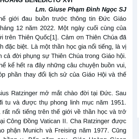
Lm. Giuse Phạm Đình Ngọc SJ
hế giới đau buồn trước thông tin Đức Giáo
 tháng 12 năm 2022. Một ngày cuối cùng của
i trên Thiên Quốc
[1]
. Cảm ơn Thiên Chúa đã
 đặc biệt. Là một thần học gia nổi tiếng, là vị
nh cả đời phụng sự Thiên Chúa trong Giáo hội.
hể kể hết ra đây những câu chuyện buồn vui,
p phần thay đổi lịch sử của Giáo Hội và thế
sius Ratzinger
mở mắt chào đời tại Đức. Sau
 đi tu và được thụ phong linh mục năm 1951.
rất nổi tiếng trên thế giới về thần học và trở
ại Công Đồng Vatican II. Cha Ratzinger được
o phận Munich và Freising năm 1977. Cũng