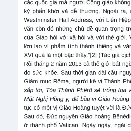
các quốc gia mà người Công giáo không
kỳ phấn khởi và dễ thương. Ngoài ra, n
Westminster Hall Address, với Liên Hi
văn còn đó những chủ đề quan trọng tro
của Giáo hội với xã hội và với thế giới
lớn lao vì phẩm tính thánh thiêng và v
XVI quả là một bậc thầy.”
[2]
(Tác giả dịc
Rồi tháng 2 năm 2013 cả thế giới bất ng
do sức khỏe. Sau thời gian dài cầu ngu
Giám mục Rôma, người kế vị Thánh Phê
sắp tới, Tòa Thánh Phêrô sẽ trống tòa 
Mật Nghị Hồng y, để bầu vị Giáo Hoàng 
tục có một vị Giáo Hoàng tuyệt vời là Đ
Sau đó, Đức nguyên Giáo hoàng Bênêđic
ở thành phố Vatican. Ngày ngày, ngài d