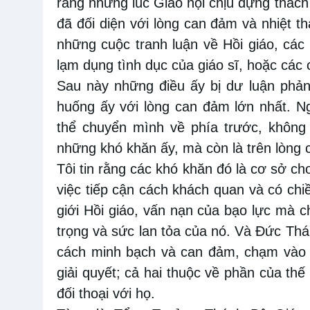
rằng những lúc Giáo hội chịu đựng thách
đã đối diện với lòng can đảm và nhiệt t
những cuộc tranh luận về Hồi giáo, các
lạm dụng tình dục của giáo sĩ, hoặc các 
Sau này những điều ấy bị dư luận phản
huống ấy với lòng can đảm lớn nhất. N
thể chuyển mình về phía trước, không
những khó khăn ấy, mà còn là trên lòng
Tôi tin rằng các khó khăn đó là cơ sở cho
việc tiếp cận cách khách quan và có chi
giới Hồi giáo, vấn nạn của bạo lực mà 
trọng và sức lan tỏa của nó. Và Đức Th
cách minh bạch và can đảm, chạm vào 
giải quyết; cả hai thuộc về phần của thế
đối thoại với họ.