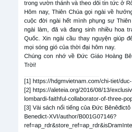
trong vườn thánh và theo dõi tin tức ở 
Hôm nay, Thiên Chúa gọi ngài về hưởng
cuộc đời ngài hết mình phụng sự Thiên
ngài làm, đã và đang sinh nhiều hoa tr
Quốc. Xin ngài cầu thay nguyện giúp đ
mọi sóng gió của thời đại hôm nay.
Chúng con nhớ về Đức Giáo Hoàng Bênê
Trời!
[1]
https://hdgmvietnam.com/chi-tiet/duc
[2]
https://aleteia.org/2016/08/13/exclusi
lombardi-faithful-collaborator-of-three-po
[3]
Vài sách nổi tiếng của Đức Bênêđictô
Benedict-XVI/author/B001G07146?
ref=ap_rdr&store_ref=ap_rdr&isDramInt