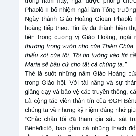
trong năm này, ngài được phong chứ
Phaolô II bổ nhiệm ngài làm Tổng trưởng
Ngày thánh Giáo Hoàng Gioan Phaolô II
hoàng tiếp theo. Tin ấy đã thành hiện 
tiên trong cương vị Giáo Hoàng, ngài
thường trong vườn nho của Thiên Chúa.
thiếu xót của tôi. Tôi tin tưởng vào lờ
Maria sẽ bầu cử cho tất cả chúng ta.”
Thế là suốt những năm Giáo Hoàng của
trong Giáo hội. Với tài năng và sự thá
giảng dạy và bảo vệ các truyền thống, các
Là cộng tác viên thân tín của ĐGH Bên
chúng ta về những kỷ niệm đáng nhớ giữ
“Chắc chắn tôi đã tham gia sâu sát tr
Bênêđictô, bao gồm cả những thách đố l