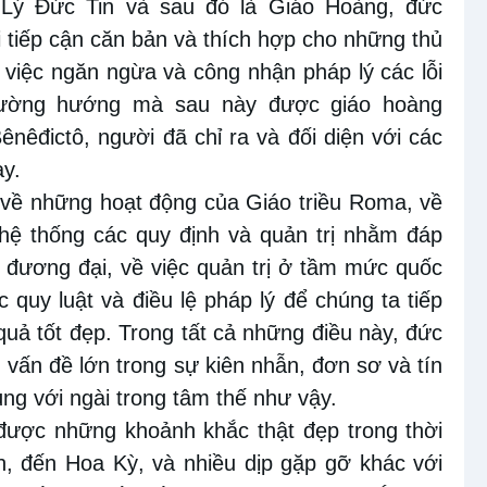
Lý Đức Tin và sau đó là Giáo Hoàng, đức
i tiếp cận căn bản và thích hợp cho những thủ
 việc ngăn ngừa và công nhận pháp lý các lỗi
đường hướng mà sau này được giáo hoàng
ênêđictô, người đã chỉ ra và đối diện với các
ày.
 về những hoạt động của Giáo triều Roma, về
 hệ thống các quy định và quản trị nhằm đáp
đương đại, về việc quản trị ở tầm mức quốc
quy luật và điều lệ pháp lý để chúng ta tiếp
quả tốt đẹp. Trong tất cả những điều này, đức
 vấn đề lớn trong sự kiên nhẫn, đơn sơ và tín
ng với ngài trong tâm thế như vậy.
được những khoảnh khắc thật đẹp trong thời
, đến Hoa Kỳ, và nhiều dịp gặp gỡ khác với