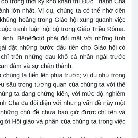
 đố trong thời kỳ khó khăn thì Đức Thánh Cha
hành lớn nhất. Ví dụ, chúng ta có thể nhớ đến
 khủng hoảng trong Giáo hội xung quanh việc
cuộc tranh luận nội bộ trong Giáo Triều Rôma.
 ánh. Bênêđictô phải đối mặt với những tình
gài đặt những bước đầu tiên cho Giáo hội có
 chỉ trên những đau khổ cá nhân ngài trước
 can đảm và sự chân thành.
 chúng ta tiến lên phía trước; ví dụ như trong
ều sâu trong tương quan của chúng ta với thế
chúng ta đang chứng kiến, với mức độ nghiêm
ánh Cha đã đối diện với những vấn đề này một
những chủ đề chưa bao giờ được chỉ tên và
 giới Hồi giáo và phần của chúng ta trong việc