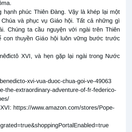
Rôma.
 hạnh phúc Thiên Đàng. Vậy là khép lại một
 Chúa và phục vụ Giáo hội. Tất cả những gì
ái. Chúng ta cầu nguyện với ngài trên Thiên
ể con thuyền Giáo hội luôn vững bước trước
đictô XVI, và hẹn gặp lại ngài trong Nước
-benedicto-xvi-vua-duoc-chua-goi-ve-49063
ve-the-extraordinary-adventure-of-fr-federico-
pes/
 XVI:
https://www.amazon.com/stores/Pope-
egrated=true&shoppingPortalEnabled=true