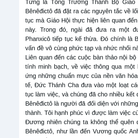
Từng là Tổng Trưởng Thánh Bộ Giáo 
Bênêđictô đã đặt ra các nguyên tắc về lố
tục mà Giáo Hội thực hiện liên quan đến
này. Trong đó, ngài đã đưa ra một 
Phanxicô tiếp tục kế thừa. Đó chính là B
vấn đề vô cùng phức tạp và nhức nhối n
Liên quan đến các cuộc bàn thảo nội bộ
tính minh bạch, về việc thông qua một
ứng những chuẩn mực của nền văn hóa 
tế, Đức Thánh Cha đưa vào một loạt các 
tục làm việc, và chúng đã cho nhiều kết 
Bênêđictô là người đã đối diện với những
thành. Tôi hạnh phúc vì được làm việc cù
Đương nhiên chúng ta không thể quên 
Bênêđictô, như lần đến Vương quốc Anh