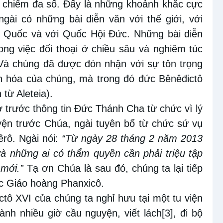
 chiếm đa số. Đấy là những khoảnh khắc cực
gài có những bài diễn văn với thế giới, với
ệp Quốc và với Quốc Hội Đức. Những bài diễn
ng việc đối thoại ở chiều sâu và nghiêm túc
. Và chúng đã được đón nhận với sự tôn trọng
ăn hóa của chúng, mà trong đó đức Bênêđictô
h từ
Aleteia
).
ờ trước thông tin Đức Thánh Cha từ chức vì lý
yện trước Chúa, ngài
tuyên bố từ chức sứ vụ
rô. Ngài nói:
“
Từ ngày 28 tháng 2 năm 2013
và những ai có thẩm quyền cần phải triệu tập
mới.”
Tạ ơn Chúa là sau đó, chúng ta lại tiếp
ức Giáo hoàng Phanxicô.
tô XVI của chúng ta nghỉ hưu tại một
tu viện
ành nhiều giờ cầu nguyện, viết lách
[3]
, đi bộ