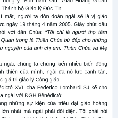
c hồng y. Bốn năm sau, Giáo Hoàng Gioan
 Thánh bộ Giáo lý Đức Tin.
 mất, người ta đồn đoán ngài sẽ là vị giáo
thực ngày 19 tháng 4 năm 2005. Giây phút đầu
 nói với dân Chúa:
“Tôi chỉ là người thợ tầm
 Quan trọng là Thiên Chúa bù đắp cho những
i cầu nguyện của anh chị em. Thiên Chúa và Mẹ
 ngài, chúng ta chứng kiến nhiều biến động
nh thiện của mình, ngài đã nỗ lực canh tân,
 giá trị giáo lý Công giáo.
êđictô XVI, cha Federico Lombardi SJ kể cho
a ngài với ĐGH Bênêđictô:
ong những sự kiện của triều đại giáo hoàng
ớn nhất mà ngài phải đối diện. Tôi phải nói