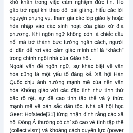
khó khăn trong việc cảm nghiệm đức tin. Họ
gặp trở ngại khi theo dõi bài giảng, hiểu các lời
nguyện phụng vụ, tham gia các lớp giáo lý hoặc
hòa nhập vào các sinh hoạt của giáo xứ địa
phương. Khi ngôn ngữ không còn là chiếc cầu
nối mà trở thành bức tường ngăn cách, người
di dân dễ rơi vào cảm giác mình chỉ là “khách”
trong chính ngôi nhà của Giáo hội.
Ngoài vấn đề ngôn ngữ, sự khác biệt về văn
hóa cũng là một yếu tố đáng kể. Xã hội Hàn
Quốc chịu ảnh hưởng mạnh mẽ của nền văn
hóa Khổng giáo với các đặc tính như tính thứ
bậc rõ rệt, sự đề cao tính tập thể và ý thức
mạnh mẽ về bản sắc dân tộc. Nhà xã hội học
Geert Hofstede
[31]
từng nhận định rằng các xã
hội Đông Á thường có chỉ số cao về tính tập thể
(collectivism) và khoảng cách quyền lực (power