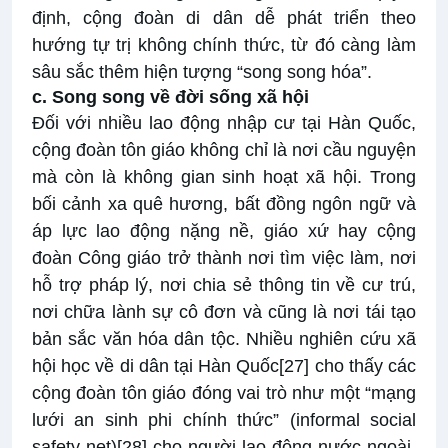
định, cộng đoàn di dân dễ phát triển theo
hướng tự trị không chính thức, từ đó càng làm
sâu sắc thêm hiện tượng “song song hóa”.
c. Song song về đời sống xã hội
Đối với nhiều lao động nhập cư tại Hàn Quốc,
cộng đoàn tôn giáo không chỉ là nơi cầu nguyện
mà còn là không gian sinh hoạt xã hội. Trong
bối cảnh xa quê hương, bất đồng ngôn ngữ và
áp lực lao động nặng nề, giáo xứ hay cộng
đoàn Công giáo trở thành nơi tìm việc làm, nơi
hỗ trợ pháp lý, nơi chia sẻ thông tin về cư trú,
nơi chữa lành sự cô đơn và cũng là nơi tái tạo
bản sắc văn hóa dân tộc. Nhiều nghiên cứu xã
hội học về di dân tại Hàn Quốc
[27]
cho thấy các
cộng đoàn tôn giáo đóng vai trò như một “mạng
lưới an sinh phi chính thức” (informal social
safety net)
[28]
cho người lao động nước ngoài.