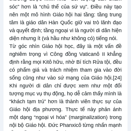
sóc” hơn là “chủ thể của sứ vụ”. Điều này tạo
nên một mô hình Giáo hội hai tầng: tầng trung
tâm là giáo dân Hàn Quốc giữ vai trò lãnh đạo
và quyết định; tầng ngoại vi là người di dân hiện
diện nhưng ít (và hầu như không có) tiếng nói.
Từ góc nhìn Giáo hội học, đây là một vấn đề
nghiêm trọng vì Công đồng Vaticanô II khẳng
định rằng mọi Kitô hữu, nhờ Bí tích Rửa tội, đều
có phẩm giá và trách nhiệm tham gia vào đời
sống cũng như vào sứ mạng của Giáo hội.
[24]
Khi người di dân chỉ được xem như một đối
tượng mục vụ thụ động, họ dễ cảm thấy mình là
“khách tạm trú” hơn là thành viên thực sự của
Giáo hội địa phương. Thực tế này phản ánh
một dạng “ngoại vi hóa” (marginalization) trong
nội bộ Giáo hội. Đức Phanxicô từng nhấn mạnh