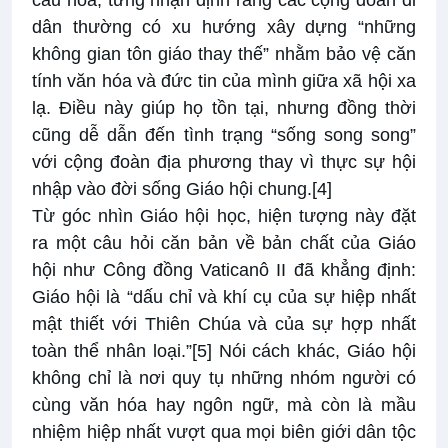
cầu hóa, từng nhận định rằng các cộng đoàn di
dân thường có xu hướng xây dựng “những
không gian tôn giáo thay thế” nhằm bảo vệ căn
tính văn hóa và đức tin của mình giữa xã hội xa
lạ. Điều này giúp họ tồn tại, nhưng đồng thời
cũng dễ dẫn đến tình trạng “sống song song”
với cộng đoàn địa phương thay vì thực sự hội
nhập vào đời sống Giáo hội chung.
[4]
Từ góc nhìn Giáo hội học, hiện tượng này đặt
ra một câu hỏi căn bản về bản chất của Giáo
hội như Công đồng Vaticanô II đã khẳng định:
Giáo hội là “dấu chỉ và khí cụ của sự hiệp nhất
mật thiết với Thiên Chúa và của sự hợp nhất
toàn thể nhân loại.”
[5]
Nói cách khác, Giáo hội
không chỉ là nơi quy tụ những nhóm người có
cùng văn hóa hay ngôn ngữ, mà còn là mầu
nhiệm hiệp nhất vượt qua mọi biên giới dân tộc