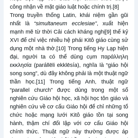
công nhận về mặt giáo luật hoặc chính trị.
[8]
Trong truyền thống Latin, khái niệm gần gũi
nhất là
“simultaneum ecclesiae”
, xuất hiện
mạnh mẽ từ thời Cải cách kháng nghị
[9]
thế kỷ
XVI để chỉ việc nhiều hệ phái Kitô giáo cùng sử
dụng một nhà thờ.
[10]
Trong tiếng Hy Lạp hiện
đại, người ta có thể dùng cụm παράλληλη
εκκλησία (parállēli ekklēsía), nghĩa là “giáo hội
song song”, dù đây không phải là một thuật ngữ
thần học.
[11]
Trong tiếng Anh, thuật ngữ
“parallel church” được dùng trong một số
nghiên cứu Giáo hội học, xã hội học tôn giáo và
nghiên cứu về cơ cấu Giáo hội để chỉ những tổ
chức hoặc mạng lưới Kitô giáo tồn tại song
hành, thậm chí đối lập với cơ cấu Giáo hội
chính thức. Thuật ngữ này thường được áp