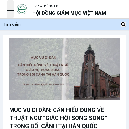
TRANG THÔNG TIN
open navigation menu
HỘI ĐỒNG GIÁM MỤC VIỆT NAM
MỤC VỤ DI DÂN: CẦN HIỂU ĐÚNG VỀ
THUẬT NGỮ “GIÁO HỘI SONG SONG”
TRONG BỐI CẢNH TẠI HÀN QUỐC