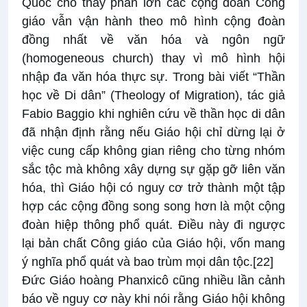
Quốc cho thấy phần lớn các cộng đoàn Công
giáo vẫn vận hành theo mô hình cộng đoàn
đồng nhất về văn hóa và ngôn ngữ
(homogeneous church) thay vì mô hình hội
nhập đa văn hóa thực sự. Trong bài viết “Thần
học về Di dân” (Theology of Migration), tác giả
Fabio Baggio khi nghiên cứu về thần học di dân
đã nhận định rằng nếu Giáo hội chỉ dừng lại ở
việc cung cấp không gian riêng cho từng nhóm
sắc tộc mà không xây dựng sự gặp gỡ liên văn
hóa, thì Giáo hội có nguy cơ trở thành một tập
hợp các cộng đồng song song hơn là một cộng
đoàn hiệp thông phổ quát. Điều này đi ngược
lại bản chất Công giáo của Giáo hội, vốn mang
ý nghĩa phổ quát và bao trùm mọi dân tộc.
[22]
Đức Giáo hoàng Phanxicô cũng nhiều lần cảnh
báo về nguy cơ này khi nói rằng Giáo hội không