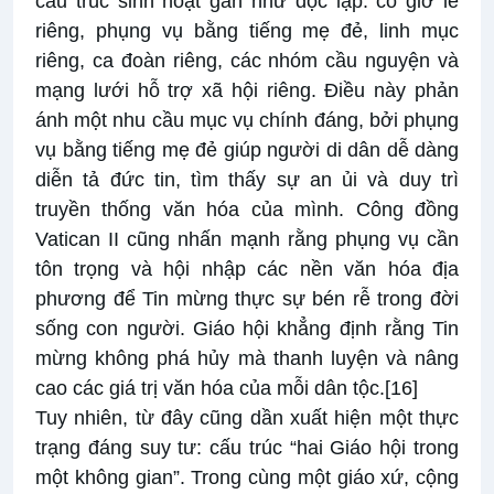
cấu trúc sinh hoạt gần như độc lập: có giờ lễ
riêng, phụng vụ bằng tiếng mẹ đẻ, linh mục
riêng, ca đoàn riêng, các nhóm cầu nguyện và
mạng lưới hỗ trợ xã hội riêng. Điều này phản
ánh một nhu cầu mục vụ chính đáng, bởi phụng
vụ bằng tiếng mẹ đẻ giúp người di dân dễ dàng
diễn tả đức tin, tìm thấy sự an ủi và duy trì
truyền thống văn hóa của mình. Công đồng
Vatican II cũng nhấn mạnh rằng phụng vụ cần
tôn trọng và hội nhập các nền văn hóa địa
phương để Tin mừng thực sự bén rễ trong đời
sống con người. Giáo hội khẳng định rằng Tin
mừng không phá hủy mà thanh luyện và nâng
cao các giá trị văn hóa của mỗi dân tộc.
[16]
Tuy nhiên, từ đây cũng dần xuất hiện một thực
trạng đáng suy tư: cấu trúc “hai Giáo hội trong
một không gian”. Trong cùng một giáo xứ, cộng