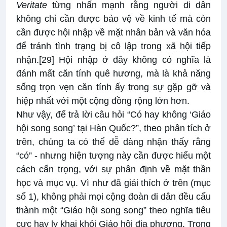
Veritate
từng nhấn mạnh rằng người di dân
không chỉ cần được bảo vệ về kinh tế mà còn
cần được hội nhập về mặt nhân bản và văn hóa
để tránh tình trạng bị cô lập trong xã hội tiếp
nhận.
[29]
Hội nhập ở đây không có nghĩa là
đánh mất căn tính quê hương, mà là khả năng
sống trọn vẹn căn tính ấy trong sự gặp gỡ và
hiệp nhất với một cộng đồng rộng lớn hơn.
Như vậy, để trả lời câu hỏi “Có hay không ‘Giáo
hội song song’ tại Hàn Quốc?”, theo phân tích ở
trên, chúng ta có thể dễ dàng nhận thấy rằng
“có” - nhưng hiện tượng này cần được hiểu một
cách cẩn trọng, với sự phân định về mặt thần
học và mục vụ. Vì như đã giải thích ở trên (mục
số 1), không phải mọi cộng đoàn di dân đều cấu
thành một “Giáo hội song song” theo nghĩa tiêu
cực hay ly khai khỏi Giáo hội địa phương. Trong