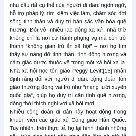
nhu cầu rất cụ thể của người di dân: ngôn ngữ,
hỗ trợ pháp lý, tìm kiếm việc làm, chăm sóc đời
sống tinh thần và duy trì bản sắc văn hóa quê
hương. Đối với nhiều lao động xa xứ, nhà thờ
không chỉ là nơi cử hành phụng vụ mà còn trở
thành “không gian trú ẩn xã hội” – nơi họ tìm
thấy sự nâng đỡ tinh thần, tình đồng hương và
cảm giác được thuộc về trong một xã hội xa lạ.
Nhà xã hội học tôn giáo Peggy Levitt
[15]
nhận
định rằng đối với người di dân, cộng đoàn tôn
giáo thường đóng vai trò như “mạng lưới xuyên
quốc gia”, giúp họ duy trì căn tính quê hương,
đồng thời thích nghi với xã hội mới.
Nhiều cộng đoàn di dân này hoạt động trong
khuôn viên các giáo xứ Công giáo Hàn Quốc.
Tuy nhiên, trên thực tế, họ lại hình thành những