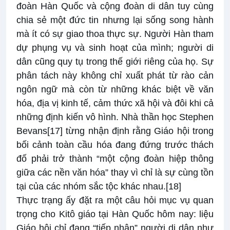
đoàn Hàn Quốc và cộng đoàn di dân tuy cùng
chia sẻ một đức tin nhưng lại sống song hành
mà ít có sự giao thoa thực sự. Người Hàn tham
dự phụng vụ và sinh hoạt của mình; người di
dân cũng quy tụ trong thế giới riêng của họ. Sự
phân tách này không chỉ xuất phát từ rào cản
ngôn ngữ mà còn từ những khác biệt về văn
hóa, địa vị kinh tế, cảm thức xã hội và đôi khi cả
những định kiến vô hình. Nhà thần học Stephen
Bevans
[17]
từng nhận định rằng Giáo hội trong
bối cảnh toàn cầu hóa đang đứng trước thách
đố phải trở thành “một cộng đoàn hiệp thông
giữa các nền văn hóa” thay vì chỉ là sự cùng tồn
tại của các nhóm sắc tộc khác nhau.
[18]
Thực trạng ấy đặt ra một câu hỏi mục vụ quan
trọng cho Kitô giáo tại Hàn Quốc hôm nay: liệu
Giáo hội chỉ đang “tiếp nhận” người di dân như