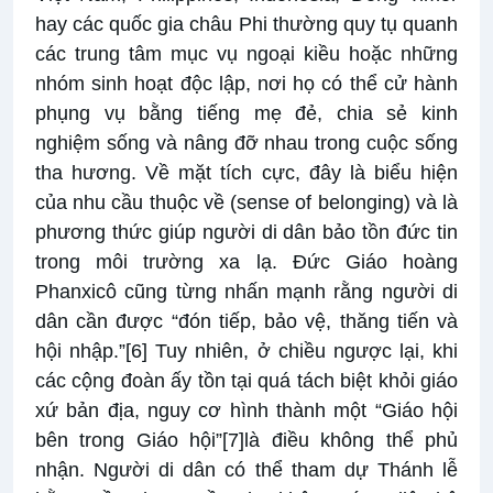
hay các quốc gia châu Phi thường quy tụ quanh
các trung tâm mục vụ ngoại kiều hoặc những
nhóm sinh hoạt độc lập, nơi họ có thể cử hành
phụng vụ bằng tiếng mẹ đẻ, chia sẻ kinh
nghiệm sống và nâng đỡ nhau trong cuộc sống
tha hương. Về mặt tích cực, đây là biểu hiện
của nhu cầu thuộc về (sense of belonging) và là
phương thức giúp người di dân bảo tồn đức tin
trong môi trường xa lạ. Đức Giáo hoàng
Phanxicô cũng từng nhấn mạnh rằng người di
dân cần được “đón tiếp, bảo vệ, thăng tiến và
hội nhập.”
[6]
Tuy nhiên, ở chiều ngược lại, khi
các cộng đoàn ấy tồn tại quá tách biệt khỏi giáo
xứ bản địa, nguy cơ hình thành một “Giáo hội
bên trong Giáo hội”
[7]
là điều không thể phủ
nhận. Người di dân có thể tham dự Thánh lễ