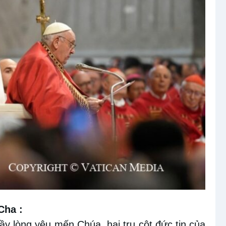
Cha :
ầy lòng yêu mến Chúa, hai trụ cột đức tin của