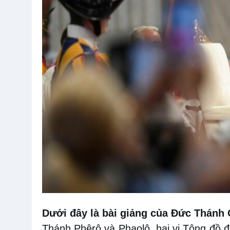
Dưới đây là bài giảng của Đức Thánh 
Thánh Phêrô và Phaolô, hai vị Tông đồ đ