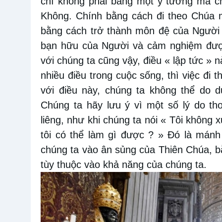
chí không phải bằng một ý tưởng mà ch
Không. Chính bằng cách đi theo Chúa 
bằng cách trở thành môn đệ của Người
bạn hữu của Người và cảm nghiệm được
với chúng ta cũng vậy, điều « lập tức » n
nhiều điều trong cuộc sống, thì việc đi 
với điều này, chúng ta không thể do d
Chúng ta hãy lưu ý vì một số lý do th
liêng, như khi chúng ta nói « Tôi không 
tôi có thể làm gì được ? » Đó là mán
chúng ta vào ân sủng của Thiên Chúa, b
tùy thuộc vào khả năng của chúng ta.