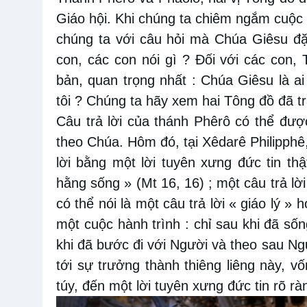
Giáo hội. Khi chúng ta chiêm ngắm cuộc
chúng ta với câu hỏi mà Chúa Giêsu đ
con, các con nói gì ? Đối với các con, 
bản, quan trọng nhất : Chúa Giêsu là ai 
tôi ? Chúng ta hãy xem hai Tông đồ đã trả
Câu trả lời của thánh Phêrô có thể đượ
theo Chúa. Hôm đó, tại Xêdarê Philipphê
lời bằng một lời tuyên xưng đức tin th
hằng sống » (Mt 16, 16) ; một câu trả lờ
có thể nói là một câu trả lời « giáo lý »
một cuộc hành trình : chỉ sau khi đã s
khi đã bước đi với Người và theo sau Ng
tới sự trưởng thành thiêng liêng này, 
túy, đến một lời tuyên xưng đức tin rõ rà