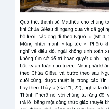
Quả thế, thánh sử Mátthêu cho chúng ta 
khi Chúa Giêsu đi ngang qua và đã gọi ng
bỏ lưới, các ông đi theo Người » (Mt 4,
Mừng nhấn mạnh « lập tức ». Phêrô kh
nghĩ về điều đó, ngài không tính toán 
không tìm cớ để trì hoãn quyết định ; ng
bất kỳ an toàn nào trước. Ngài phải kh
theo Chúa Giêsu và bước theo sau Ngư
cuối cùng, được thuật lại trong các Ti
hãy theo Thầy » (Ga 21, 22), nghĩa là đi
Thánh Phêrô nói với chúng ta rằng đối vớ
trả lời bằng một công thức giáo thuyết 