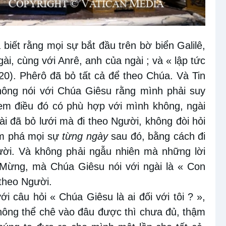
biết rằng mọi sự bắt đầu trên bờ biển Galilê,
ài, cùng với Anrê, anh của ngài ; và « lập tức
 20). Phêrô đã bỏ tất cả để theo Chúa. Và Tin
ông nói với Chúa Giêsu rằng mình phải suy
xem điều đó có phù hợp với mình không, ngài
ài đã bỏ lưới mà đi theo Người, không đòi hỏi
ám phá mọi sự
từng ngày
sau đó, bằng cách đi
ời. Và không phải ngẫu nhiên mà những lời
n Mừng, mà Chúa Giêsu nói với ngài là « Con
 theo Người.
i câu hỏi « Chúa Giêsu là ai đối với tôi ? »,
không thể chê vào đâu được thì chưa đủ, thậm