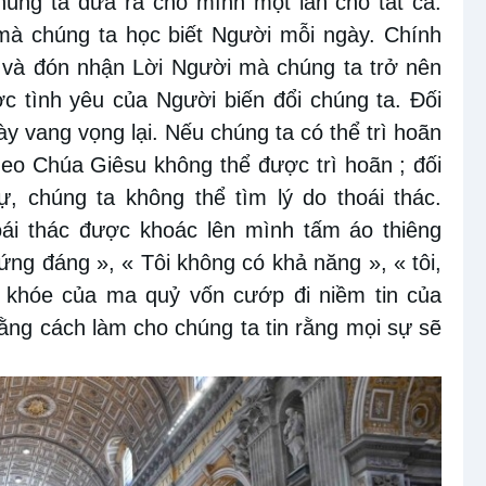
úng ta đưa ra cho mình một lần cho tất cả.
mà chúng ta học biết Người mỗi ngày. Chính
 và đón nhận Lời Người mà chúng ta trở nên
 tình yêu của Người biến đổi chúng ta. Đối
ày vang vọng lại. Nếu chúng ta có thể trì hoãn
theo Chúa Giêsu không thể được trì hoãn ; đối
ự, chúng ta không thể tìm lý do thoái thác.
oái thác được khoác lên mình tấm áo thiêng
xứng đáng », « Tôi không có khả năng », « tôi,
h khóe của ma quỷ vốn cướp đi niềm tin của
ằng cách làm cho chúng ta tin rằng mọi sự sẽ