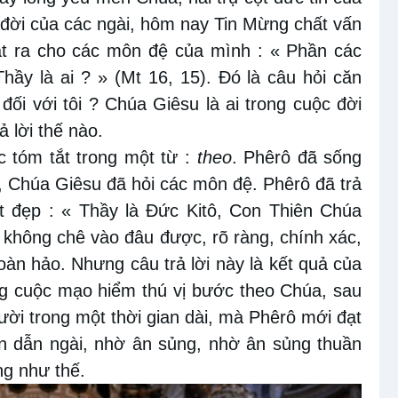
 đời của các ngài, hôm nay Tin Mừng chất vấn
ặt ra cho các môn đệ của mình : « Phần các
Thầy là ai ? » (Mt 16, 15). Đó là câu hỏi căn
đối với tôi ? Chúa Giêsu là ai trong cuộc đời
 lời thế nào.
c tóm tắt trong một từ :
theo
. Phêrô đã sống
, Chúa Giêsu đã hỏi các môn đệ. Phêrô đã trả
ật đẹp : « Thầy là Đức Kitô, Con Thiên Chúa
i không chê vào đâu được, rõ ràng, chính xác,
 hoàn hảo. Nhưng câu trả lời này là kết quả của
ống cuộc mạo hiểm thú vị bước theo Chúa, sau
ười trong một thời gian dài, mà Phêrô mới đạt
vốn dẫn ngài, nhờ ân sủng, nhờ ân sủng thuần
ng như thế.