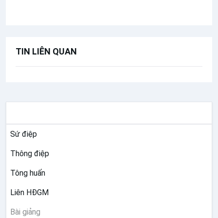
Lễ Mình Máu Thánh Chúa Kitô năm A
TIN LIÊN QUAN
TƯ LIỆU GIÁO HỘI TOÀN CẦU
Sứ điệp
Thông điệp
Tông huấn
Liên HĐGM
Bài giảng