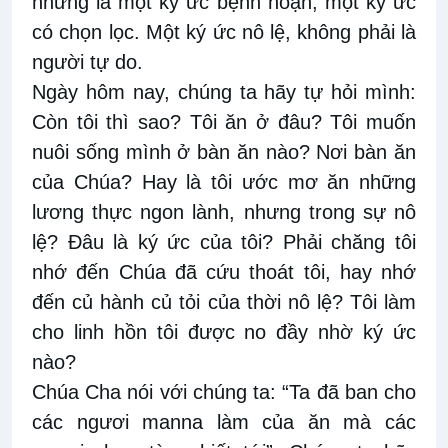
nhưng là một ký ức bệnh hoạn, một ký ức
có chọn lọc. Một ký ức nô lệ, không phải là
người tự do.
Ngày hôm nay, chúng ta hãy tự hỏi mình:
Còn tôi thì sao? Tôi ăn ở đâu? Tôi muốn
nuôi sống mình ở bàn ăn nào? Nơi bàn ăn
của Chúa? Hay là tôi ước mơ ăn những
lương thực ngon lành, nhưng trong sự nô
lệ? Đâu là ký ức của tôi? Phải chăng tôi
nhớ đến Chúa đã cứu thoát tôi, hay nhớ
đến củ hành củ tỏi của thời nô lệ? Tôi làm
cho linh hồn tôi được no đầy nhờ ký ức
nào?
Chúa Cha nói với chúng ta: “Ta đã ban cho
các ngươi manna làm của ăn mà các