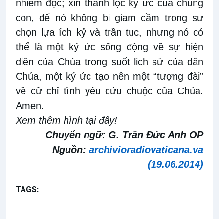
nhiễm độc; xin thanh lọc ký ức của chúng
con, để nó không bị giam cầm trong sự
chọn lựa ích kỷ và trần tục, nhưng nó có
thể là một ký ức sống động về sự hiện
diện của Chúa trong suốt lịch sử của dân
Chúa, một ký ức tạo nên một “tượng đài”
về cử chỉ tình yêu cứu chuộc của Chúa.
Amen.
Xem thêm hình tại đây!
Chuyển ngữ: G. Trần Đức Anh OP
Nguồn:
archivioradiovaticana.va
(19.06.2014)
TAGS:
Ga 6,51-58
Bài giảng Đức Thánh Cha
Mình Máu Chúa Kitô