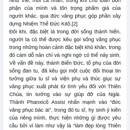
Như thế, mỗi cá nhân, trong khi chu toàn bổn
phận của mình và tôn trọng phẩm giá của
người khác, qua đức vâng phục góp phần xây
dựng Nhiệm Thể Đức Kitô.
[2]
Đôi khi, đặc biệt là trong đời sống thánh hiến,
người ta có thể được kêu gọi sống vâng phục
trong những hoàn cảnh đặc biệt khó khăn, trong
đó cám dỗ nản chí và nghi ngờ có thể nảy sinh.
Về vấn đề này, thánh Biển Đức, tổ phụ của đời
sống đan tu, đã kêu gọi một cuộc đối thoại tin
tưởng giữa tu sĩ và viện phụ và thúc giục sự
vâng phục xuất phát từ tình yêu đối với Thiên
Chúa, tin tưởng vào sự giúp đỡ của Ngài.
Thánh Phanxicô Assisi nhấn mạnh vào “đức
vâng phục bác ái”, trong đó tu sĩ, hy sinh ý kiến
của riêng mình, thực hiện những gì được yêu
cầu bởi vì làm như vậy là “làm đẹp lòng Thiên