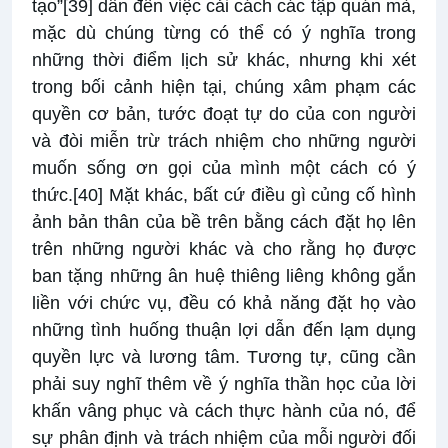
tạo”
[39]
dẫn đến việc cải cách các tập quán mà,
mặc dù chúng từng có thể có ý nghĩa trong
những thời điểm lịch sử khác, nhưng khi xét
trong bối cảnh hiện tại, chúng xâm phạm các
quyền cơ bản, tước đoạt tự do của con người
và đòi miễn trừ trách nhiệm cho những người
muốn sống ơn gọi của mình một cách có ý
thức.
[40]
Mặt khác, bất cứ điều gì củng cố hình
ảnh bản thân của bề trên bằng cách đặt họ lên
trên những người khác và cho rằng họ được
ban tặng những ân huệ thiêng liêng không gắn
liền với chức vụ, đều có khả năng đặt họ vào
những tình huống thuận lợi dẫn đến lạm dụng
quyền lực và lương tâm. Tương tự, cũng cần
phải suy nghĩ thêm về ý nghĩa thần học của lời
khấn vâng phục và cách thực hành của nó, để
sự phân định và trách nhiệm của mỗi người đối