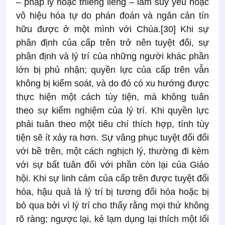
– pháp lý hoặc thiêng liêng – làm suy yếu hoặc
vô hiệu hóa tự do phán đoán và ngăn cản tín
hữu được ở một mình với Chúa.
[30]
Khi sự
phân định của cấp trên trở nên tuyệt đối, sự
phân định và lý trí của những người khác phần
lớn bị phủ nhận; quyền lực của cấp trên vẫn
không bị kiểm soát, và do đó có xu hướng được
thực hiện một cách tùy tiện, mà không tuân
theo sự kiểm nghiệm của lý trí. Khi quyền lực
phải tuân theo một tiêu chí thích hợp, tính tùy
tiện sẽ ít xảy ra hơn. Sự vâng phục tuyệt đối đối
với bề trên, một cách nghịch lý, thường đi kèm
với sự bất tuân đối với phần còn lại của Giáo
hội. Khi sự linh cảm của cấp trên được tuyệt đối
hóa, hậu quả là lý trí bị tương đối hóa hoặc bị
bỏ qua bởi vì lý trí cho thấy rằng mọi thứ không
rõ ràng; ngược lại, kẻ lạm dụng lại thích một lối