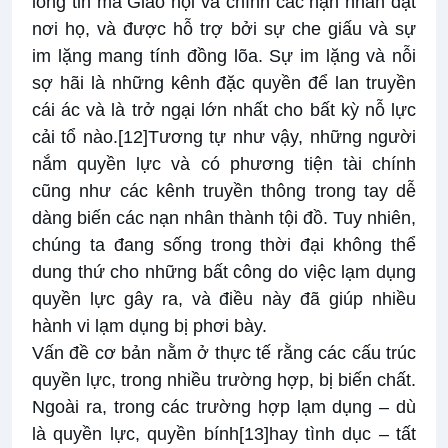
lòng tin mà Giáo hội và chính các nạn nhân đặt
nơi họ, và được hỗ trợ bởi sự che giấu và sự
im lặng mang tính đồng lõa. Sự im lặng và nỗi
sợ hãi là những kênh đặc quyền để lan truyền
cái ác và là trở ngại lớn nhất cho bất kỳ nỗ lực
cải tổ nào.
[12]
Tương tự như vậy, những người
nắm quyền lực và có phương tiện tài chính
cũng như các kênh truyền thông trong tay dễ
dàng biến các nạn nhân thành tội đồ. Tuy nhiên,
chúng ta đang sống trong thời đại không thể
dung thứ cho những bất công do việc lạm dụng
quyền lực gây ra, và điều này đã giúp nhiều
hành vi lạm dụng bị phơi bày.
Vấn đề cơ bản nằm ở thực tế rằng các cấu trúc
quyền lực, trong nhiều trường hợp, bị biến chất.
Ngoài ra, trong các trường hợp lạm dụng – dù
là quyền lực, quyền bính
[13]
hay tình dục – tất