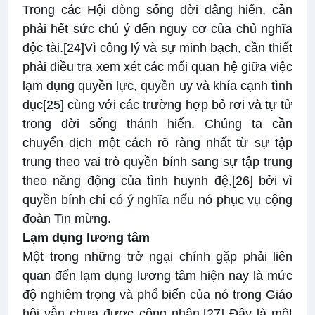
Trong các Hội dòng sống đời dâng hiến, cần
phải hết sức chú ý đến nguy cơ của chủ nghĩa
độc tài.
[24]
Vì công lý và sự minh bạch, cần thiết
phải điều tra xem xét các mối quan hệ giữa việc
lạm dụng quyền lực, quyền uy và khía cạnh tình
dục
[25]
cùng với các trường hợp bỏ rơi và tự tử
trong đời sống thánh hiến. Chúng ta cần
chuyển dịch một cách rõ ràng nhất từ sự tập
trung theo vai trò quyền bính sang sự tập trung
theo năng động của tình huynh đệ,
[26]
bởi vì
quyền bính chỉ có ý nghĩa nếu nó phục vụ cộng
đoàn Tin mừng.
Lạm dụng lương tâm
Một trong những trở ngại chính gặp phải liên
quan đến lạm dụng lương tâm hiện nay là mức
độ nghiêm trọng và phổ biến của nó trong Giáo
hội vẫn chưa được công nhận.
[27]
Đây là một