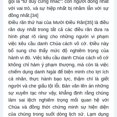
gọi là “tư duy cứng nhắc”: con người đồng nhất
với vai trò, và sự hiệp nhất bị nhầm lẫn với sự
đồng nhất.
[34]
Điều răn thứ hai của Mười Điều Răn
[35]
là điều
răn duy nhất trong tất cả các điều răn đưa ra
hình phạt rõ ràng cho những người vi phạm
việc kêu cầu danh Chúa cách vô cớ. Điều này
bổ sung cho thấy mức độ nghiêm trọng của
hành vi đó. Việc kêu cầu danh Chúa cách vô cớ
không chỉ hàm ý phạm thượng, mà còn là việc
chiếm dụng danh Ngài để biện minh cho lợi ích
cá nhân, thực hành bạo lực, thậm chí là giết
người và che giấu tội lỗi. Bản văn lên án những
sự xuyên tạc như vậy, khẳng định rằng chúng
làm sai lệch nghiêm trọng mối quan hệ với
Chúa và đồng thời chứng minh sự hiện diện
của chúng trong suốt dòng lịch sử. Lạm dụng