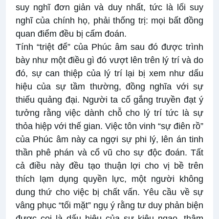
suy nghĩ đơn giản và duy nhất, tức là lối suy
nghĩ của chính họ, phải thống trị: mọi bất đồng
quan điểm đều bị cấm đoán.
Tính “triệt để” của Phúc âm sau đó được trình
bày như một điều gì đó vượt lên trên lý trí và do
đó, sự can thiệp của lý trí lại bị xem như dấu
hiệu của sự tầm thường, đồng nghĩa với sự
thiếu quảng đại. Người ta cố gắng truyền đạt ý
tưởng rằng việc dành chỗ cho lý trí tức là sự
thỏa hiệp với thế gian. Việc tôn vinh “sự điên rồ”
của Phúc âm này ca ngợi sự phi lý, lên án tinh
thần phê phán và cổ vũ cho sự độc đoán. Tất
cả điều này đều tạo thuận lợi cho vị bề trên
thích lạm dụng quyền lực, một người không
dung thứ cho việc bị chất vấn. Yêu cầu về sự
vâng phục “tối mặt” ngụ ý rằng tư duy phản biện
được coi là dấu hiệu của sự kiêu ngạo, thậm