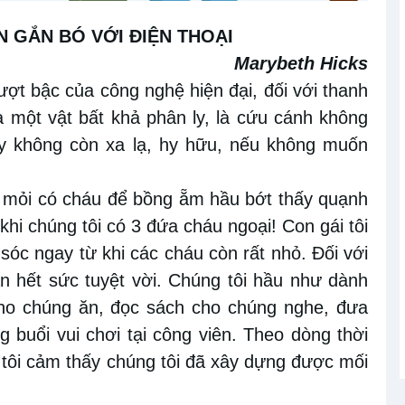
ÊN
GẮN BÓ VỚI ĐIỆN THOẠI
Marybeth Hicks
vượt bậc của
công nghệ hiện đại
, đối với
thanh
à một vật
bất khả phân ly, là
cứu cánh không
 không còn xa lạ, hy hữu, nếu không muốn
 mỏi có cháu
để bồng ẵm hầu bớt thấy quạnh
,
khi chúng
tôi có 3 đứa
cháu ngoại
! Con gái tôi
 sóc ngay từ khi các cháu
còn rất
nhỏ. Đối với
an hết
sức
tuyệt vời. Chúng tôi hầu
như dành
cho chúng ăn,
đọc sách cho chúng nghe, đưa
g buổi
vui
chơi tại
công viên
. Theo
dòng thời
 t
ôi cảm thấy chúng tôi đã xây dựng được mối