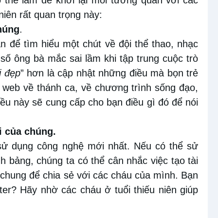
niên rất quan trọng này:
chúng
.
n để tìm hiểu một chút về đội thể thao, nhạc
ố ông bà mắc sai lầm khi tập trung cuộc trò
i đẹp
” hơn là cập nhật những điều mà bọn
trẻ
 web về thánh ca, về chương trình sống đạo,
iều này sẽ cung cấp cho bạn điều gì đó để nói
i của chúng.
 sử dụng công nghệ mới nhất
.
Nếu có thể sử
h bảng, chúng ta có thể cân nhắc việc tạo tài
chung để chia sẻ với các cháu của mình. Bạn
ter
? Hãy
nh
ờ các cháu ở tuổi thiếu niên giúp