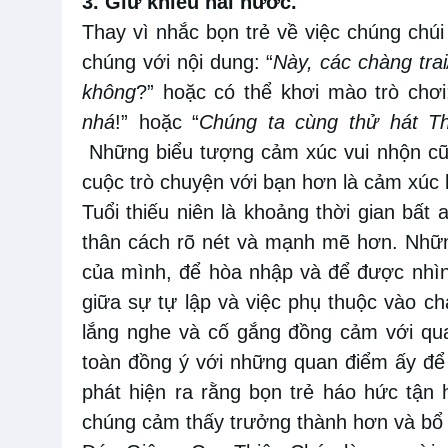
3. Giữ khiếu hài hước.
Thay vì nhắc bọn
trẻ
về việc chúng chúi
chúng với nội dung: “
Này, các
chàng trai
không
?” hoặc
có thể khơi mào trò chơi
nhá
!” hoặc “
Chúng ta cùng thử hát T
Những
biểu tượng cảm xúc vui nhộn cũ
cuộc trò chuyện với bạn hơn là cảm xúc 
Tuổi thiếu niên là khoảng thời gian bất 
thân
cách rõ nét và mạnh mẽ hơn
. Nhữ
của mình
,
để hòa nhập và để được nhì
giữa
sự tự lập và
việc phụ thuộc vào c
lắng nghe và cố gắng đồng cảm với qu
toàn
đồng ý với
những
quan điểm ấy để 
phát hiện ra rằng bọn
trẻ
háo hức tận h
chúng cảm thấy trưởng thành hơn và bổ 