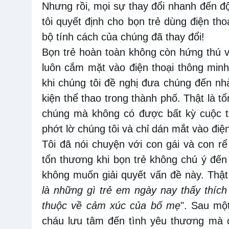
Nhưng rồi
, mọi sự thay đổi nhanh đến đ
tôi quyết định cho bọn trẻ
dùng
điện tho
bộ tính cách của chúng đã thay đổi
!
Bọn
trẻ
hoàn toàn không còn hứng thú vớ
luôn cắm mặt vào điện thoại thông min
khi chúng tôi đề nghị đưa chúng đến n
kiện thể thao trong thành phố
.
Thật là t
chúng mà không có
được
bất kỳ cuộc 
phớt lờ chúng tôi và chỉ
dán mắt
vào điện
Tôi đã nói chuyện với con gái và con rể
tổn thương khi bọn trẻ không chú ý đến 
không muốn giải quyết vấn đề này. Thật
là những gì trẻ em ngày nay thấy thích
thuộc
về cảm xúc của bố
mẹ
"
.
Sau một
cháu lưu
tâm
đến tình yêu
thương mà c