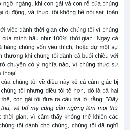
ộ ngỡ ngàng, khi
con gái và con rể của chúng
ại di động
, và thực,
tôi không hề
nói sai:
toàn
i việc dành thời gian cho chúng tôi vì chúng
h của mình hầu
như
100% thời gian. Ngay cả
hà hàng chúng
vốn
yêu thích
,
hoặc dự một sự
ổn thương khi chúng tôi dành cả buổi chiều với
trò chuyện có ý nghĩa nào
, vì
chúng thực sự
 thoại
!
 của chúng tôi về điều này
kể cả
cảm giác bị
chúng tôi nhưng điều tồi tệ hơn,
đó là
cả
hai
thế,
con
gái tôi
đưa
ra c
âu trả lời rằng
:
"
Đây
thú,
và bố
mẹ
cũng
cần
ngừng làm mọi thứ
 thời
gian, vì cảm thấy không
thể khiến các
húng tôi dành cho chúng,
chúng tôi đã nghĩ