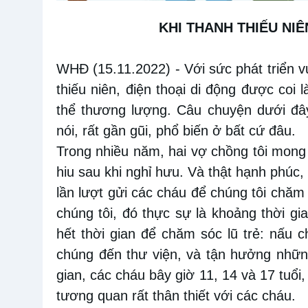
KHI
THANH THIẾU NI
WHĐ (15.11.2022)
- Với
sức phát triển 
thiếu niên, điện thoại di động được coi l
thể thương lượng. Câu
chuyện dưới đây
nói, rất gần gũi, phổ biến ở bất cứ đâu.
Trong nhiều năm, hai
vợ
chồng tôi mong
hiu sau khi nghỉ hưu. Và thật hạnh phúc
lần lượt gửi các cháu để chúng tôi chăm
chúng tôi,
đó thực
sự
là khoảng thời gi
hết thời gian để
chăm
sóc lũ trẻ: nấu 
chúng đến thư
viện, và
tận hưởng nhữn
gian,
các cháu bây giờ 11, 14 và 17
tuổi,
tương quan rất
thân thiết
với các cháu.