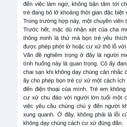
đến việc làm ngơ, không bận tâm tới c
trẻ
đang bỏ lỡ khoảng thời gian đặc biệt
Trong
trường hợp này, một chuyên viên t
Trước hết,
mặc dù nhận
xét của cha m
thông minh là thứ mà bọn trẻ yêu thí
được phép phớt lờ hoặc cư xử thô lỗ với
Vấn đề nghiêm trọng ở
đây là người 
tình huống này là quan trọng. Cô ấy đan
chai
sạn
khi không dạy chúng cân nhắc 
ấy cho phép bọn
trẻ
cư xử một cách ích 
đến điện thoại của
mình. Trẻ em không 
cư xử chu đáo với người lớn tuổi một 
việc yêu cầu chúng chú ý đến người k
xung quanh. Ở
đây,
không phải là lỗi c
không dạy chúng cách cư xử đúng đắn.