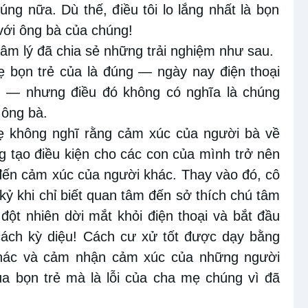
húng nữa
. Dù
thế, đ
iều
tôi lo lắng nhất là bọn
 với ông bà của chúng!
âm lý đã chia sẻ những trải nghiệm như sau.
ẹ bọn trẻ
của là đúng — ngày nay điện thoại
ch — nhưng điều đó không có nghĩa là chúng
 ông bà.
mẹ
không nghĩ rằng cảm xúc của người
bà
về
g tạo
điều kiện cho
các con của mình trở nên
đến cảm xúc của người khác
. T
hay vào đó, cô
kỷ
khi
chỉ biết quan tâm đến sở
thích chú tâm
đột nhiên dời
mắt khỏi
điện thoại và bắt đầu
cách kỳ diệu
!
Cách cư xử tốt được dạy bằng
hác và cảm
nhận
cảm xúc của những người
ủa bọn trẻ mà là
lỗi của
cha mẹ chúng vì đã