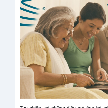
Tuy
nhiên,
có những điều mà
ông bà
có