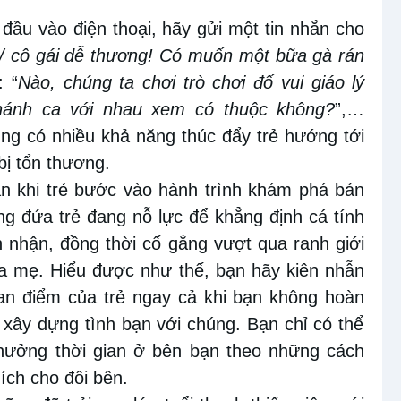
 đầu vào điện thoại, hãy gửi một tin nhắn cho
/ cô gái
dễ
thương
! Có
muốn một bữa
gà rán
: “
Nào, chúng ta chơi trò chơi đố vui giáo lý
hánh ca với nhau xem có thuộc không?
”,…
ng có nhiều khả năng thúc đẩy trẻ hướng tới
bị tổn thương.
an
khi trẻ bước vào hành trình
khám phá bản
ng đứa trẻ đang nỗ lực để khẳng định cá tính
n nhận
, đ
ồng thời cố gắng vượt qua ranh giới
ha mẹ
. Hiểu được như thế, bạn hãy kiên nhẫn
an điểm của trẻ ngay cả khi bạn không hoàn
xây dựng tình bạn với chúng. Bạn chỉ có thể
ưởng thời gian ở bên bạn theo những cách
ích cho đôi bên.