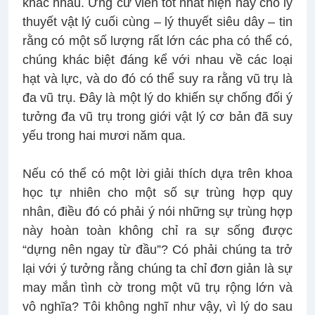
khác nhau. Ứng cử viên tốt nhất hiện nay cho lý
thuyết vật lý cuối cùng – lý thuyết siêu dây – tin
rằng có một số lượng rất lớn các pha có thể có,
chúng khác biệt đáng kể với nhau về các loại
hạt và lực, và do đó có thể suy ra rằng vũ trụ là
đa vũ trụ. Đây là một lý do khiến sự chống đối ý
tưởng đa vũ trụ trong giới vật lý cơ bản đã suy
yếu trong hai mươi năm qua.
Nếu có thể có một lời giải thích dựa trên khoa
học tự nhiên cho một số sự trùng hợp quy
nhân, điều đó có phải ý nói những sự trùng hợp
này hoàn toàn không chỉ ra sự sống được
“dựng nên ngay từ đầu”? Có phải chúng ta trở
lại với ý tưởng rằng chúng ta chỉ đơn giản là sự
may mắn tình cờ trong một vũ trụ rộng lớn và
vô nghĩa? Tôi không nghĩ như vậy, vì lý do sau