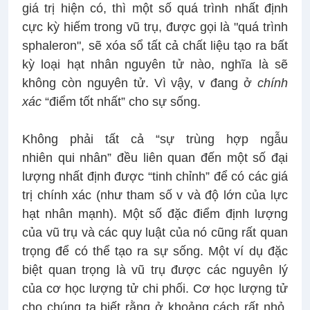
giá trị hiện có, thì một số quá trình nhất định
cực kỳ hiếm trong vũ trụ, được gọi là "quá trình
sphaleron", sẽ xóa sổ tất cả chất liệu tạo ra bất
kỳ loại hạt nhân nguyên tử nào, nghĩa là sẽ
không còn nguyên tử. Vì vậy, v đang ở
chính
xác
“điểm tốt nhất” cho sự sống.
Không phải tất cả “sự trùng hợp ngẫu
nhiên qui nhân” đều liên quan đến một số đại
lượng nhất định được “tinh chỉnh” để có các giá
trị chính xác (như tham số v và độ lớn của lực
hạt nhân mạnh). Một số đặc điểm định lượng
của vũ trụ và các quy luật của nó cũng rất quan
trọng để có thể tạo ra sự sống. Một ví dụ đặc
biệt quan trọng là vũ trụ được các nguyên lý
của cơ học lượng tử chi phối. Cơ học lượng tử
cho chúng ta biết rằng ở khoảng cách rất nhỏ,