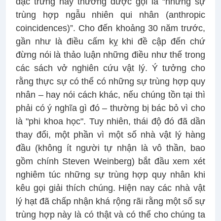
đặc trưng này thường được gọi là “những sự
trùng hợp ngẫu nhiên qui nhân (anthropic
coincidences)”. Cho đến khoảng 30 năm trước,
gần như là điều cấm kỵ khi đề cập đến chứ
đừng nói là thảo luận những điều như thế trong
các sách vở nghiên cứu vật lý. Ý tưởng cho
rằng thực sự có thể có những sự trùng hợp quy
nhân – hay nói cách khác, nếu chúng tồn tại thì
phải có ý nghĩa gì đó – thường bị bác bỏ vì cho
là "phi khoa học". Tuy nhiên, thái độ đó đã dần
thay đổi, một phần vì một số nhà vật lý hàng
đầu (không ít người tự nhận là vô thần, bao
gồm chính Steven Weinberg) bắt đầu xem xét
nghiêm túc những sự trùng hợp quy nhân khi
kêu gọi giải thích chúng. Hiện nay các nhà vật
lý hạt đã chấp nhận khá rộng rãi rằng một số sự
trùng hợp này là có thật và có thể cho chúng ta