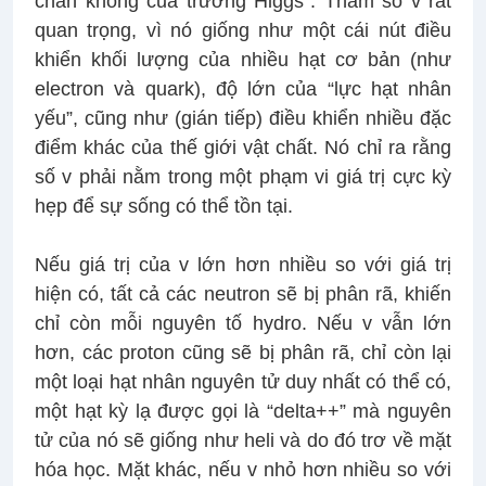
chân không của trường Higgs". Tham số v rất
quan trọng, vì nó giống như một cái nút điều
khiển khối lượng của nhiều hạt cơ bản (như
electron và quark), độ lớn của “lực hạt nhân
yếu”, cũng như (gián tiếp) điều khiển nhiều đặc
điểm khác của thế giới vật chất. Nó chỉ ra rằng
số v phải nằm trong một phạm vi giá trị cực kỳ
hẹp để sự sống có thể tồn tại.
Nếu giá trị của v lớn hơn nhiều so với giá trị
hiện có, tất cả các neutron sẽ bị phân rã, khiến
chỉ còn mỗi nguyên tố hydro. Nếu v vẫn lớn
hơn, các proton cũng sẽ bị phân rã, chỉ còn lại
một loại hạt nhân nguyên tử duy nhất có thể có,
một hạt kỳ lạ được gọi là “delta++” mà nguyên
tử của nó sẽ giống như heli và do đó trơ về mặt
hóa học. Mặt khác, nếu v nhỏ hơn nhiều so với