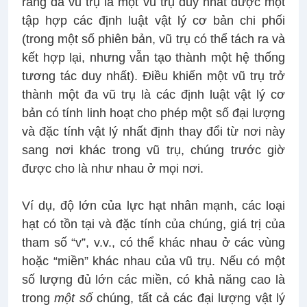
rằng đa vũ trụ là một vũ trụ duy nhất được một
tập hợp các định luật vật lý cơ bản chi phối
(trong một số phiên bản, vũ trụ có thể tách ra và
kết hợp lại, nhưng vẫn tạo thành một hệ thống
tương tác duy nhất). Điều khiến một vũ trụ trở
thành một đa vũ trụ là các định luật vật lý cơ
bản có tính linh hoạt cho phép một số đại lượng
và đặc tính vật lý nhất định thay đổi từ nơi này
sang nơi khác trong vũ trụ, chúng trước giờ
được cho là như nhau ở mọi nơi.
Ví dụ, độ lớn của lực hạt nhân mạnh, các loại
hạt có tồn tại và đặc tính của chúng, giá trị của
tham số “v”, v.v., có thể khác nhau ở các vùng
hoặc “miền” khác nhau của vũ trụ. Nếu có một
số lượng đủ lớn các miền, có khả năng cao là
trong
một số
chúng, tất cả các đại lượng vật lý