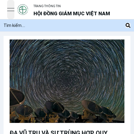
TRANG THÔNG TIN
open navigation menu
HỘI ĐỒNG GIÁM MỤC VIỆT NAM
ĐA VŨ TRỤ VÀ SỰ TRÙNG HỢP QUY