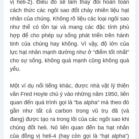
vị heli-2). Điều đó sẽ làm thay đổi hoàn toàn
cách thức các ngôi sao đốt cháy nhiên liệu hạt
nhân của chúng. Không rõ liệu các loại ngôi sao
như thế có tồn tại và mang các đặc tính phù
hợp để cho phép sự sống phát triển trên hành
tinh của chúng hay không. Vì vậy, độ lớn của
lực hạt nhân mạnh dường như ở “điểm tốt nhất”
cho sự sống, không quá mạnh cũng không quá
yếu.
Một ví dụ nổi tiếng khác, được nhà vật lý thiên
văn Fred Hoyle chú ý vào những năm 1950, liên
quan đến quá trình gọi là "ba alpha" mà theo đó
gần như tất cả carbon trong vũ trụ đã (và
đang) được tạo ra trong lõi của các ngôi sao khi
chúng đốt heli. Nó liên quan đến ba hạt nhân
của đồng vị heli-4 (hay còn gọi là “hạt alpha”)