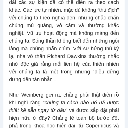
dài các sự kiện đã có thể diễn ra theo cách
khác. Các lực tự nhiên, mặc dù không “thù địch”
với chúng ta theo nghĩa đen, nhưng chắc chắn
chúng mù quáng, vô cảm và thường khắc
nghiệt. Vũ trụ hoạt động mà không màng đến
chúng ta. Sóng thần không biết đến những ngôi
làng mà chúng nhấn chìm. Với sự hứng thú kỳ
lạ, nhà vô thần Richard Dawkins thường nhắc
nhở độc giả rằng mối liên hệ của thiên nhiên
với chúng ta là một trong những “điều dửng
dưng đến tàn nhẫn”.
Như Weinberg gợi ra, chẳng phải thật điên rồ
khi nghĩ rằng “
chúng ta cách nào đó đã được
thiết kế sẵn ngay từ đầu
” và được sắp đặt phải
hiện hữu ở đây? Chẳng lẽ toàn bộ bước đột
phá trong khoa học hiện đại, từ Copernicus và