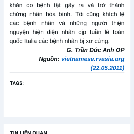
khăn do bệnh tật gây ra và trở thành
chứng nhân hòa bình. Tôi cũng khích lệ
các bệnh nhân và những người thiện
nguyện hiện diện nhân dịp tuần lễ toàn
quốc Italia các bệnh nhân bị xơ cứng.
G. Trần Đức Anh OP
Nguồn:
vietnamese.rvasia.org
(22.05.2011)
TAGS:
Ga 14,1-12
Chúa nhật 5 Phục sinh năm A
Kinh Truyền tin
Bài giảng Đức Thánh Cha
TIN LIÊN QUAN