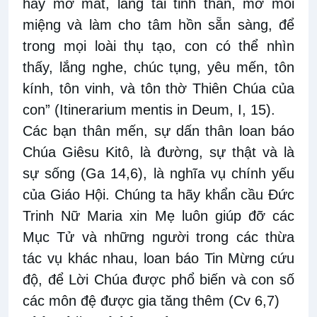
hãy mở mắt, lắng tai tinh thần, mở môi
miệng và làm cho tâm hồn sẵn sàng, để
trong mọi loài thụ tạo, con có thể nhìn
thấy, lắng nghe, chúc tụng, yêu mến, tôn
kính, tôn vinh, và tôn thờ Thiên Chúa của
con” (Itinerarium mentis in Deum, I, 15).
Các bạn thân mến, sự dấn thân loan báo
Chúa Giêsu Kitô, là đường, sự thật và là
sự sống (Ga 14,6), là nghĩa vụ chính yếu
của Giáo Hội. Chúng ta hãy khẩn cầu Đức
Trinh Nữ Maria xin Mẹ luôn giúp đỡ các
Mục Tử và những người trong các thừa
tác vụ khác nhau, loan báo Tin Mừng cứu
độ, để Lời Chúa được phổ biến và con số
các môn đệ được gia tăng thêm (Cv 6,7)