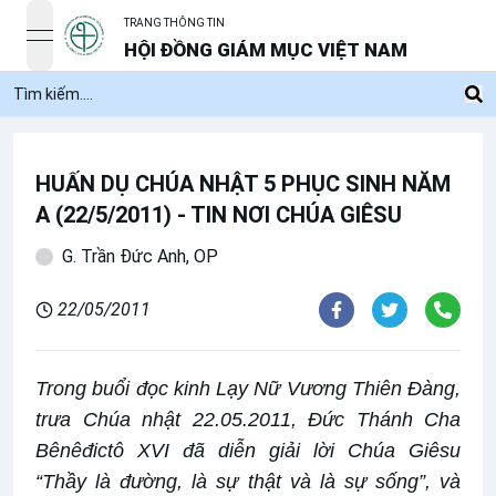
TRANG THÔNG TIN
open navigation menu
HỘI ĐỒNG GIÁM MỤC VIỆT NAM
HUẤN DỤ CHÚA NHẬT 5 PHỤC SINH NĂM
A (22/5/2011) - TIN NƠI CHÚA GIÊSU
G. Trần Đức Anh, OP
22/05/2011
Trong buổi đọc kinh Lạy Nữ Vương Thiên Đàng,
trưa Chúa nhật 22.05.2011, Đức Thánh Cha
Bênêđictô XVI đã diễn giải lời Chúa Giêsu
“Thầy là đường, là sự thật và là sự sống”, và