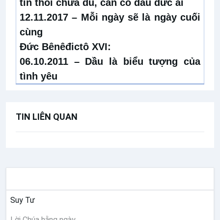
tin thôi chưa đủ, cần có dầu đức ái
12.11.2017 –
Mỗi ngày sẽ là ngày cuối
cùng
Đức Bênêđictô XVI:
06.10.2011 –
Dầu là biểu tượng của
tình yêu
TIN LIÊN QUAN
SUY NIỆM
Suy Tư
Lời Chúa hằng ngày