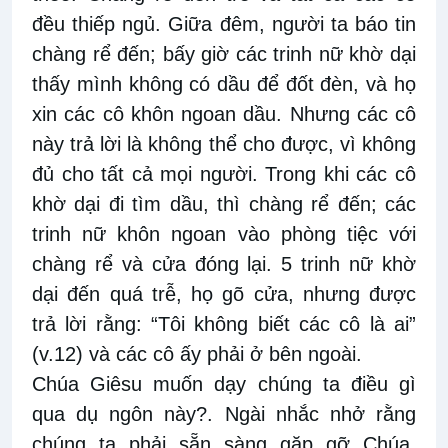
đều thiếp ngủ. Giữa đêm, người ta báo tin
chàng rể đến; bấy giờ các trinh nữ khờ dại
thấy mình không có dầu để đốt đèn, và họ
xin các cô khôn ngoan dầu. Nhưng các cô
này trả lời là không thể cho được, vì không
đủ cho tất cả mọi người. Trong khi các cô
khờ dại đi tìm dầu, thì chàng rể đến; các
trinh nữ khôn ngoan vào phòng tiệc với
chàng rể và cửa đóng lại. 5 trinh nữ khờ
dại đến quá trễ, họ gõ cửa, nhưng được
trả lời rằng: “Tôi không biết các cô là ai”
(v.12) và các cô ấy phải ở bên ngoài.
Chúa Giêsu muốn dạy chúng ta điều gì
qua dụ ngôn này?. Ngài nhắc nhở rằng
chúng ta phải sẵn sàng gặp gỡ Chúa.