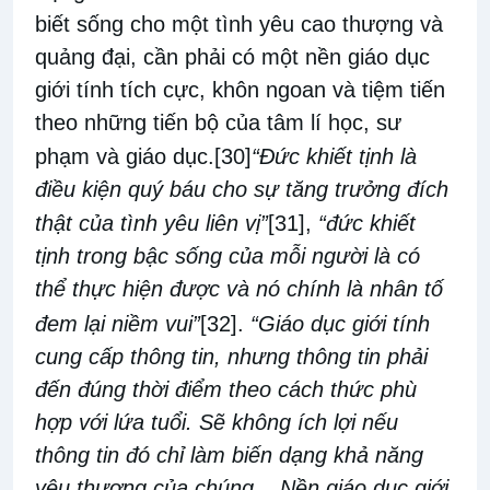
biết sống cho một tình yêu cao thượng và
quảng đại, cần phải có một nền giáo dục
giới tính tích cực, khôn ngoan và tiệm tiến
theo những tiến bộ của tâm lí học, sư
phạm và giáo dục.
[30]
“Đức khiết tịnh là
điều kiện quý báu cho sự tăng trưởng đích
thật của tình yêu liên vị”
[31]
,
“đức khiết
tịnh trong bậc sống của mỗi người là có
thể thực hiện được và nó chính là nhân tố
đem lại niềm vui”
[32]
.
“Giáo dục giới tính
cung cấp thông tin, nhưng thông tin phải
đến đúng thời điểm theo cách thức phù
hợp với lứa tuổi. Sẽ không ích lợi nếu
thông tin đó chỉ làm biến dạng khả năng
yêu thương của chúng... Nền giáo dục giới