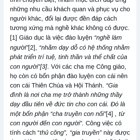
những nhu cầu khách quan và phục vụ cho
người khác, đổi lại được đền đáp cách
tương xứng mà nghề khác không có được.
[1]
Giáo dục là việc đào luyện
“nghề làm
người”
[2]
,
“nhằm dạy dỗ có hệ thống nhằm
phát triển trí tuệ, tinh thần và thể chất của
con người”
[3]
. Với các cha mẹ Công giáo,
họ còn có bổn phận đào luyện con cái nên
con cái Thiên Chúa và Hội Thánh.
“Gia
đình là nơi cha mẹ trở thành những thầy
dạy đầu tiên về đức tin cho con cái. Đó là
một bổn phận “cha truyền con nối”
[4]
, từ
con người đến con người”.
Công việc có
tính cách “
thủ công”, “gia truyền”
này được