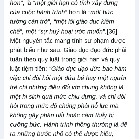
hơn”
, là
“một giới hạn có tính xây dựng
của cuộc hành trình”
hơn là
“một bức
tường cản trở”, “một lối giáo dục kiềm
chế”, một “sự huỷ hoại ước muốn”.
[36]
Một nguyên tắc mang tính sư phạm được
phát biểu như sau: Giáo dục đạo đức phải
tuân theo quy luật trong giới hạn và quy
luật tiệm tiến:
“Giáo dục đạo đức bao hàm
việc chỉ đòi hỏi một đứa bé hay một người
trẻ chỉ những điều đối với chúng không là
một hi sinh quá mức chịu đựng, và chỉ đòi
hỏi trong mức độ chúng phải nỗ lực mà
không gây phẫn uất hoặc cảm thấy bị
cưỡng bức. Hành trình thông thường là đề
ra những bước nhỏ có thể được hiểu,