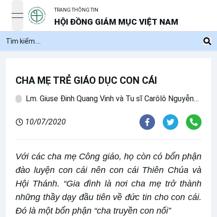
TRANG THÔNG TIN
open navigation menu
HỘI ĐỒNG GIÁM MỤC VIỆT NAM
CHA MẸ TRẺ GIÁO DỤC CON CÁI
Lm. Giuse Đinh Quang Vinh và Tu sĩ Carôlô Nguyễn
Đình Thiện, OP
10/07/2020
Với các cha mẹ Công giáo, họ còn có bổn phận
đào luyện con cái nên con cái Thiên Chúa và
Hội Thánh. “Gia đình là nơi cha mẹ trở thành
những thầy dạy đầu tiên về đức tin cho con cái.
Đó là một bổn phận “cha truyền con nối”