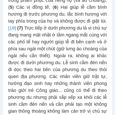
trong phẩm phục của riêng họ (và áo choàng);
(
5
) Các vị đồng tế; (
6
) Hai giúp lễ cầm bình
hương đi trước phương du, lắc bình hương với
tay phía trong của họ và không được đi giật lùi.
[19]
(7)
Trực tiếp ở dưới phương du là vị chủ sự
đang mang mặt nhật ở tầm ngang mắt cùng với
các phó tế hay người giúp lễ đi bên cạnh và ở
phía sau ngài một chút (giữ lưng áo choàng của
ngài nếu cần thiết). Ngoài ra, không ai khác
được đi dưới phương du. Lễ sinh cầm đèn nến
đi dọc theo hai bên của phương du theo thói
quen địa phương. Các nhân viên giữ trật tự,
hướng đạo sinh hay những thành viên phong
trào giới trẻ Công giáo... cũng có thể đi theo
phương du nhưng phải sắp xếp xa khỏi các lễ
sinh cầm đèn nến và cần phải tạo một không
gian thông thoáng không làm cản trở vị chủ sự