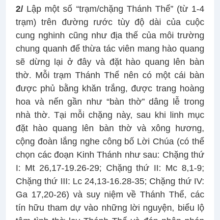
2/
Lập một số “trạm/chặng Thánh Thể” (từ 1-4
trạm) trên đường rước tùy độ dài của cuộc
cung nghinh cũng như địa thế của môi trường
chung quanh để thừa tác viên mang hào quang
sẽ dừng lại ở đây và đặt hào quang lên bàn
thờ. Mỗi trạm Thánh Thể nên có một cái bàn
được phủ bằng khăn trắng, được trang hoàng
hoa và nến gần như “bàn thờ” dâng lễ trong
nhà thờ. Tại mỗi chặng này, sau khi linh mục
đặt hào quang lên bàn thờ và xông hương,
cộng đoàn lắng nghe công bố Lời Chúa (có thể
chọn các đoạn Kinh Thánh như sau: Chặng thứ
I: Mt 26,17-19.26-29; Chặng thứ II: Mc 8,1-9;
Chặng thứ III: Lc 24,13-16.28-35; Chặng thứ IV:
Ga 17,20-26) và suy niệm về Thánh Thể, các
tín hữu tham dự vào những lời nguyện, biểu lộ