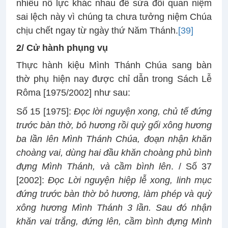
nhiều nỗ lực khác nhau để sửa đổi quan niệm
sai lệch này vì chúng ta chưa tưởng niệm Chúa
chịu chết ngay từ ngày thứ Năm Thánh.
[39]
2/ Cử hành phụng vụ
Thực hành kiệu Mình Thánh Chúa sang bàn
thờ phụ hiện nay được chỉ dẫn trong Sách Lễ
Rôma [1975/2002] như sau:
Số 15 [1975]:
Đọc lời nguyện xong, chủ tế đứng
trước bàn thờ, bỏ hương rồi quỳ gối xông hương
ba lần lên Mình Thánh Chúa, đoạn nhận khăn
choàng vai, dùng hai đầu khăn choàng phủ bình
đựng Mình Thánh, và cầm bình lên
. / Số 37
[2002]:
Đọc Lời nguyện hiệp lễ xong, linh mục
đứng trước bàn thờ bỏ hương, làm phép và quỳ
xông hương Mình Thánh 3 lần. Sau đó nhận
khăn vai trắng, đứng lên, cầm bình đựng Mình