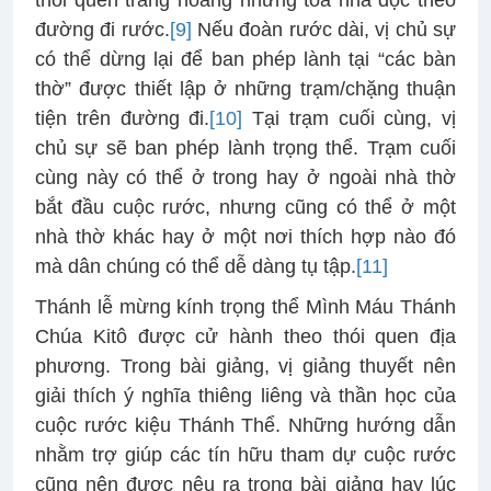
thói quen trang hoàng những toà nhà dọc theo
đường đi rước.
[9]
Nếu đoàn rước dài, vị chủ sự
có thể dừng lại để ban phép lành tại “các bàn
thờ” được thiết lập ở những trạm/chặng thuận
tiện trên đường đi.
[10]
Tại trạm cuối cùng, vị
chủ sự sẽ ban phép lành trọng thể. Trạm cuối
cùng này có thể ở trong hay ở ngoài nhà thờ
bắt đầu cuộc rước, nhưng cũng có thể ở một
nhà thờ khác hay ở một nơi thích hợp nào đó
mà dân chúng có thể dễ dàng tụ tập.
[11]
Thánh lễ mừng kính trọng thể Mình Máu Thánh
Chúa Kitô được cử hành theo thói quen địa
phương. Trong bài giảng, vị giảng thuyết nên
giải thích ý nghĩa thiêng liêng và thần học của
cuộc rước kiệu Thánh Thể. Những hướng dẫn
nhằm trợ giúp các tín hữu tham dự cuộc rước
cũng nên được nêu ra trong bài giảng hay lúc