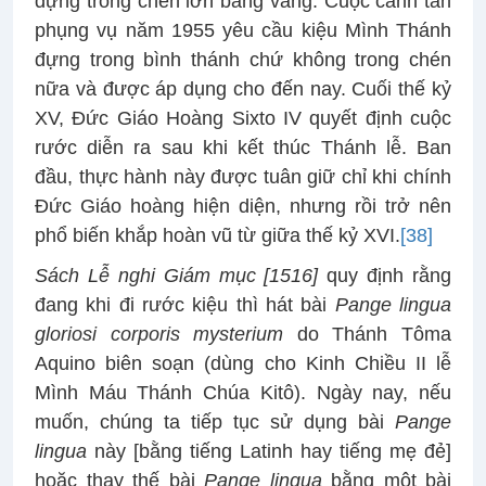
đựng trong chén lớn bằng vàng. Cuộc canh tân
phụng vụ năm 1955 yêu cầu kiệu Mình Thánh
đựng trong bình thánh chứ không trong chén
nữa và được áp dụng cho đến nay. Cuối thế kỷ
XV, Đức Giáo Hoàng Sixto IV quyết định cuộc
rước diễn ra sau khi kết thúc Thánh lễ. Ban
đầu, thực hành này được tuân giữ chỉ khi chính
Đức Giáo hoàng hiện diện, nhưng rồi trở nên
phổ biến khắp hoàn vũ từ giữa thế kỷ XVI.
[38]
Sách Lễ nghi Giám mục [1516]
quy định rằng
đang khi đi rước kiệu thì hát bài
Pange lingua
gloriosi corporis mysterium
do Thánh Tôma
Aquino biên soạn (dùng cho Kinh Chiều II lễ
Mình Máu Thánh Chúa Kitô). Ngày nay, nếu
muốn, chúng ta tiếp tục sử dụng bài
Pange
lingua
này [bằng tiếng Latinh hay tiếng mẹ đẻ]
hoặc thay thế bài
Pange lingua
bằng một bài