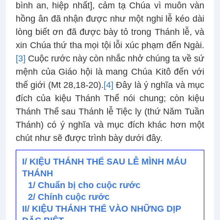
bình an, hiệp nhất], cảm tạ Chúa vì muôn vàn
hồng ân đã nhận được như một nghi lễ kéo dài
lòng biết ơn đã được bày tỏ trong Thánh lễ, và
xin Chúa thứ tha mọi tội lỗi xúc phạm đến Ngài.
[3]
Cuộc rước này còn nhắc nhở chúng ta về sứ
mệnh của Giáo hội là mang Chúa Kitô đến với
thế giới (Mt 28,18-20).
[4]
Đây là ý nghĩa và mục
đích của kiệu Thánh Thể nói chung; còn kiệu
Thánh Thể sau Thánh lễ Tiệc ly (thứ Năm Tuần
Thánh) có ý nghĩa và mục đích khác hơn một
chút như sẽ được trình bày dưới đây.
I/ KIỆU THÁNH THỂ SAU LỄ MÌNH MÁU
THÁNH
1/ Chuẩn bị cho cuộc rước
2/ Chính cuộc rước
II/ KIỆU THÁNH THỂ VÀO NHỮNG DỊP