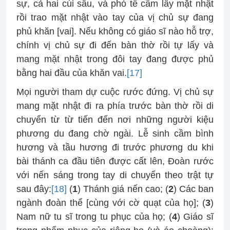
sự, cả hai cúi sâu, và phó tế cầm lấy mặt nhật
rồi trao mặt nhật vào tay của vị chủ sự đang
phủ khăn [vai]. Nếu không có giáo sĩ nào hỗ trợ,
chính vị chủ sự đi đến bàn thờ rồi tự lấy và
mang mặt nhật trong đôi tay đang được phủ
bằng hai đầu của khăn vai.
[17]
Mọi người tham dự cuộc rước đứng. Vị chủ sự
mang mặt nhật đi ra phía trước bàn thờ rồi di
chuyển từ từ tiến đến nơi những người kiệu
phương du đang chờ ngài. Lễ sinh cầm bình
hương và tầu hương đi trước phương du khi
bài thánh ca đầu tiên được cất lên, Đoàn rước
với nến sáng trong tay di chuyển theo trật tự
sau đây:
[18]
(
1
) Thánh giá nến cao; (
2
) Các ban
ngành đoàn thể [cùng với cờ quạt của họ]; (
3
)
Nam nữ tu sĩ trong tu phục của họ; (
4
) Giáo sĩ