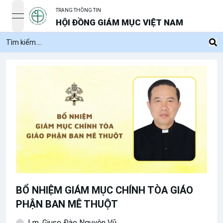
TRANG THÔNG TIN
open navigation menu
HỘI ĐỒNG GIÁM MỤC VIỆT NAM
BỔ NHIỆM GIÁM MỤC CHÍNH TÒA GIÁO
PHẬN BAN MÊ THUỘT
Lm. Giuse Đào Nguyên Vũ