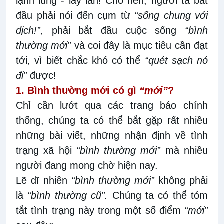
lạnh lùng - lây lan! Cho nên, người ta bắt
đầu phải nói đến cụm từ
“sống chung với
dịch!”,
phải
bắt đầu cuộc sống
“bình
thường mới”
và coi đây là mục tiêu cần đạt
tới, vì biết chắc khó có thể
“quét sạch nó
đi”
được!
1. Bình thường mới có gì
“mới”
?
Chỉ cần lướt qua các trang báo chính
thống, chúng ta có thể bắt gặp rất nhiều
những bài viết, những nhận định về tình
trạng xã hội
“bình thường mới”
mà nhiều
người đang mong chờ hiện nay.
Lẽ dĩ nhiên
“bình thường mới”
không phải
là
“bình thường cũ”.
Chúng ta có thể tóm
tắt tình trạng này trong một số điểm
“mới”