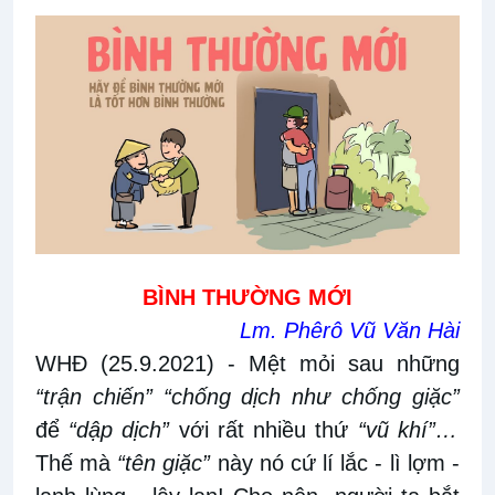
BÌNH THƯỜNG MỚI
Lm. Phêrô Vũ Văn Hài
WHĐ (25.9.2021)
- Mệt mỏi sau những
“trận chiến” “chống dịch như chống giặc”
để
“dập dịch”
với rất nhiều thứ
“vũ khí”…
Thế mà
“tên giặc”
này nó cứ lí lắc - lì lợm -