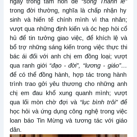
ngay trong tâm hồn để
“sống Thánh lễ”
trong đời thường, nghĩa là chấp nhận hy
sinh và hiến tế chính mình vì tha nhân;
vượt qua những định kiến và óc hẹp hòi cổ
hủ để tin tưởng giao việc, để khích lệ và
bổ trợ những sáng kiến trong việc thực thi
bác ái đối với anh chị em đồng loại; vượt
qua ranh giới
“đạo - đời”, “lương - giáo”…
để có thể đồng hành, hợp tác trong hành
trình trao gởi yêu thương cho những anh
chị em đau khổ xung quanh mình; vượt
qua lối mòn chờ đợi và
“lục bình trôi”
để
học hỏi và ứng dụng công nghệ trong việc
loan báo Tin Mừng và tương tác với giáo
dân.