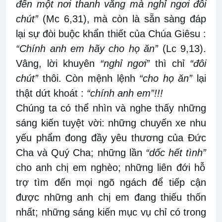
đến một nơi thanh vắng mà nghỉ ngơi đôi
chút”
(Mc 6,31),
mà còn là sẵn sàng đáp
lại sự đòi buộc khẩn thiết của Chúa Giêsu :
“Chính anh em hãy cho họ ăn”
(Lc 9,13).
Vâng, lời khuyên
“nghỉ ngơi”
thì chỉ
“đôi
chút”
thôi. Còn mệnh lệnh
“cho họ ăn”
lại
thật dứt khoát :
“chính anh em”!!!
Chúng ta có thể nhìn và nghe thấy những
sáng kiến tuyệt vời: những chuyến xe nhu
yếu phẩm đong đầy yêu thương của Đức
Cha và Quý Cha; những lần
“dốc hết tình”
cho anh chị em nghèo; những liên đới hỗ
trợ tìm đến mọi ngõ ngách để tiếp cận
được những anh chị em đang thiếu thốn
nhất; những sáng kiến mục vụ chỉ có trong