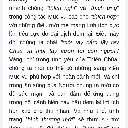
nhanh chóng
“thích nghi”
và
“thích ứng”
trong công tác Mục vụ sao cho
“thích hợp”
với những điều mới mẻ mang tính tích cực
lẫn tiêu cực do đại dịch đem lại. Điều này
đòi chúng ta phải
“một tay nắm lấy tay
Chúa và một tay vươn tới con người”!
Vâng, chỉ trong tình yêu của Thiên Chúa,
chúng ta mới có thể có những sáng kiến
Mục vụ phù hợp với hoàn cảnh mới, và chỉ
trong ân sủng của Người chúng ta mới có
đủ sức mạnh và can đảm để ứng dụng
trong bối cảnh hiện nay hầu đem lại lợi ích
hồn xác cho tha nhân. Và như thế, tình
trạng
“bình thường mới”
sẽ thực sự trở
thành cơ hội để chúng ta
“làm mới”
cái