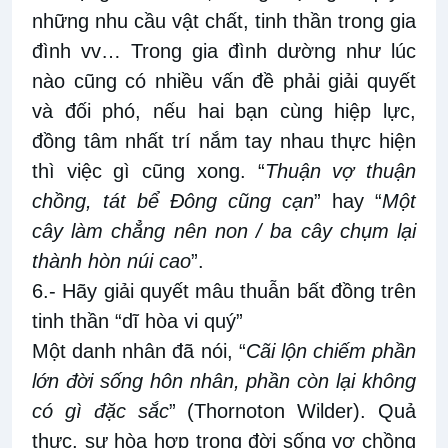
những nhu cầu vật chất, tinh thần trong gia
đình vv… Trong gia đình dường như lúc
nào cũng có nhiều vấn đề phải giải quyết
và đối phó, nếu hai bạn cùng hiệp lực,
đồng tâm nhất trí nắm tay nhau thực hiện
thì việc gì cũng xong. “
Thuận vợ thuận
chồng, tát bể Đông cũng cạn
” hay “
Một
cây làm chẳng nên non / ba cây chụm lại
thành hòn núi cao
”.
6.- Hãy giải quyết mâu thuẫn bất đồng trên
tinh thần “dĩ hòa vi quý”
Một danh nhân đã nói, “
Cãi lộn chiếm phần
lớn đời sống hôn nhân, phần còn lại không
có gì đặc sắc
” (Thornoton Wilder). Quả
thực, sự hòa hợp trong đời sống vợ chồng