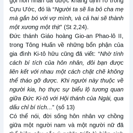
gọi hôn nhân đã được khẳng định rõ trong
Cựu Ước, đó là “
Người ta sẽ lìa bỏ cha mẹ
mà gắn bó với vợ mình, và cả hai sẽ thành
một xương một thịt
” (St 2,24).
Đ
ức thánh
Giáo hoàng Gio-an Phao-lô II,
trong Tông Huấn về những bổn phận của
gia đình Ki-tô hữu cũng đã viết: “
Nhờ tính
cách bí tích của hôn nhân, đôi bạn được
liên kết với nhau một cách chặt chẽ không
thể tháo gỡ được. Khi người này thuộc về
người kia, họ thực sự biểu lộ tương quan
giữa Đức Ki-tô với Hội thánh của Ngài, qua
dấu chỉ bí tích...
” (số 13)
Có thể nói, đời sống hôn nhân vợ chồng
giữa một người nam và một người nữ đã