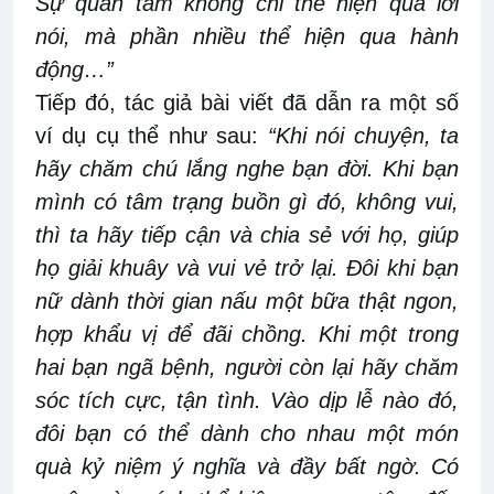
Sự quan tâm không chỉ thể hiện qua lời
nói, mà phần nhiều thể hiện qua hành
động…”
Tiếp đó, tác giả bài viết đã dẫn ra một số
ví dụ cụ thể như sau:
“Khi nói chuyện, ta
hãy chăm chú lắng nghe bạn đời. Khi bạn
mình có tâm trạng buồn gì đó, không vui,
thì ta hãy tiếp cận và chia sẻ với họ, giúp
họ giải khuây và vui vẻ trở lại. Đôi khi bạn
nữ dành thời gian nấu một bữa thật ngon,
hợp khẩu vị để đãi chồng. Khi một trong
hai bạn ngã bệnh, người còn lại hãy chăm
sóc tích cực, tận tình. Vào dịp lễ nào đó,
đôi bạn có thể dành cho nhau một món
quà kỷ niệm ý nghĩa và đầy bất ngờ. Có