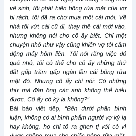
vệ sinh, tôi phát hiện bông rửa mặt của vợ
bị rách, tôi đã ra chợ mua một cái mới. Về
nhà tôi vứt cái cũ đi, thay thế cái mới vào,
nhưng không nói cho cô ấy biết. Chỉ một
chuyện nhỏ như vậy cũng khiến vợ tôi cảm
động mấy hôm liền. Tôi nói rằng việc đó
quá nhỏ, tôi có thể cho cô ấy những thứ
đắt gấp trăm gấp ngàn lần cái bông rửa
mặt đó. Nhưng cô ấy chỉ nói: Có những
thứ mà đàn ông các anh không thể hiểu
được. Cô ấy có kỳ lạ không?”
Bài báo viết tiếp,
“Bên dưới phần bình
luận, không có ai bình phẩm người vợ kỳ lạ
hay không, họ chỉ tỏ ra ghen tị với cô vì
được chồng mua cho chiếc bông rửa mặt.