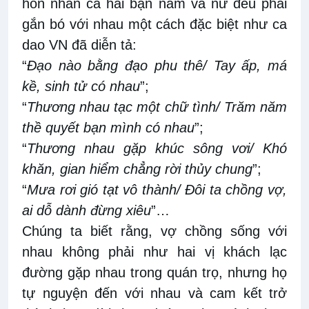
hôn nhân cả hai bạn nam và nữ đều phải
gắn bó với nhau một cách đặc biệt như ca
dao VN đã diễn tả:
“
Đạo nào bằng đạo phu thê/ Tay ấp, má
kề, sinh tử có nhau
”;
“
Thương nhau tạc một chữ tình/ Trăm năm
thề quyết bạn mình có nhau
”;
“
Thương nhau gặp khúc sông vơi/ Khó
khăn, gian hiểm chẳng rời thủy chung
”;
“
Mưa rơi gió tạt vô thành/ Đôi ta chồng vợ,
ai dỗ dành đừng xiêu
”…
Chúng ta biết rằng, vợ chồng sống với
nhau không phải như hai vị khách lạc
đường gặp nhau trong quán trọ, nhưng họ
tự nguyện đến với nhau và cam kết trở