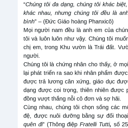
“
Chúng tôi đa dạng, chúng tôi khác biệt
khác nhau, nhưng chúng tôi đều là an
bình
” –
(Đức Giáo hoàng Phanxicô)
Mọi người nam đều là anh em
của chún
tôi và luôn luôn như vậy. Chúng tôi mu
chị em
,
trong Khu vườn là Trái đất. Vườ
người
.
Chúng tôi là chứng nhân cho thấy, ở mọi 
lại phát triển ra
sao
khi nhân phẩm được 
được trả lương cân
xứng
, giáo dục đư
dạng được coi trọng, thiên nhiên được 
đồng vượt thắng nỗi
cô đơn và sợ hãi.
Cùng nhau, chúng tôi chọn sống các m
đệ, được nuôi dưỡng bằng sự
đối thoạ
quên
đi
” (Thông điệp
Fratelli Tutti
,
số 25