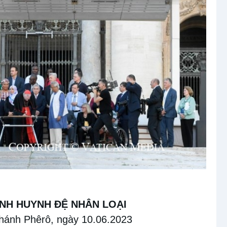
ÌNH HUYNH ĐỆ NHÂN LOẠI
hánh Phêrô, ngày 10
.0
6
.
2023