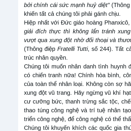
bởi chính cái sức mạnh huỷ diệt”
(Thông 
khiến tất cả chúng tôi phải gánh chịu.
Hiệp nhất với Đức giáo hoàng Phanxicô, 
giải đích thực thì không lẩn tránh xun
vượt qua xung đột nhờ đối thoại và thươ
(Thông điệp
Fratelli Tutti
, số 244). Tất 
trúc nhân quyền.
Chúng tôi muốn nhân danh tình huynh 
có
chiến tranh nữa! Chính hòa bình, côn
của toàn thể nhân loại.
K
hông còn sợ hãi
xung đột vũ trang. Hãy ngừng vũ khí hạ
cư cưỡng bức, thanh trừng sắc tộc, chế
thao túng công nghệ và trí tuệ nhân tạ
triển công nghệ, để công nghệ có thể th
Chúng tôi khuyến khích các quốc gia th