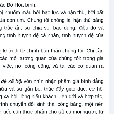
các Bộ Hòa bình.
ị nhuốm máu bởi bạo lực và hận thù, bởi bất
ủa con tim. Chúng tôi chống lại hận thù bằng
g trắc
ẩn
, sự chia sẻ, bao
dung
, điều độ và
ng tình huynh đệ cá nhân, tình huynh đệ của
g khởi
đi
từ chính bản thân chúng tôi. Chỉ cần
các mối tương quan của chúng tôi: trong
gia
 việc, nơi công cộng
,
và tại các cơ quan ra
 đệ xã hội
vốn
nhìn
nhận phẩm giá bình đẳng
ữu và sự gắn bó, thúc đẩy giáo dục, cơ hội
xã hội, lòng hiếu khách, liên
đới
và hợp tác,
trình chuyển đổi sinh thái công bằng, một nền
tiếp cận thực phẩm cho tất cả mọi người, từ