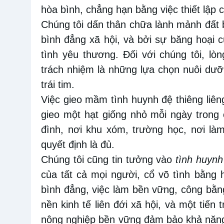
hòa bình, chẳng hạn bằng việc thiết lập 
Chúng tôi dấn
thân
chữa lành mảnh đất b
bình đẳng xã hội
,
và bởi sự băng hoại c
tình yêu thương.
Đối với chúng tôi, lòn
trách nhiệm là những lựa chọn nuôi dưỡ
trái tim.
Việc gieo mầm tình huynh đệ thiêng liên
gieo một hạt giống nhỏ mỗi ngày trong 
đình, nơi
khu xóm, trường học, nơi làm
quyết định là đủ.
Chúng tôi
cũng tin tưởng vào
tình huynh
của tất cả mọi người, cổ
võ
tình bằng h
bình đẳng, việc làm bền vững
,
công bằng 
nền kinh tế liên
đới
xã hội, và một tiến 
nông nghiệp bền vững đảm bảo khả năng 