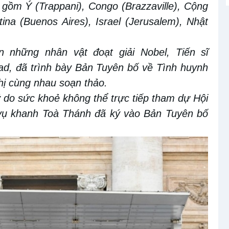
o gồm Ý (Trappani), Congo (Brazzaville), Cộng
tina (Buenos Aires), Israel (Jerusalem), Nhật
ện những nhân
vật
đoạt giải Nobel, Tiến sĩ
d, đã trình bày Bản
Tuyên bố về Tình huynh
hị
cùng nhau
soạn thảo.
lý do sức khoẻ không thể trực tiếp tham dự Hội
 vụ khanh Toà Thánh đã ký vào Bản
Tuyên bố