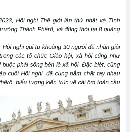
2023
, Hội nghị Thế giới lần
thứ nhất
về Tình
trường Thánh Phêrô
,
và đồng
thời tại
8 quảng
, Hội nghị qui tụ
khoảng 30 người đã nhận giải
trong các tổ chức Giáo hội
, xã hội
cũng như
ị buộc phải sống bên lề xã hội
.
Đặc biệt, cũng
ào cuối Hội nghị
,
đã cùng nắm
chặt
tay nhau
êrô, biểu tượng kiến trúc về cái ôm toàn cầu