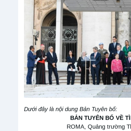
Dưới đây là nội dung
Bản
Tuyên bố
:
BẢN
TUYÊN BỐ VỀ T
ROM
A
, Quảng trường T