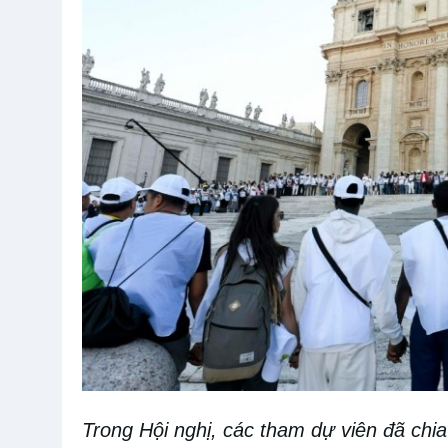
Trong
Hội nghị, c
ác
tham dự viên
đã chi