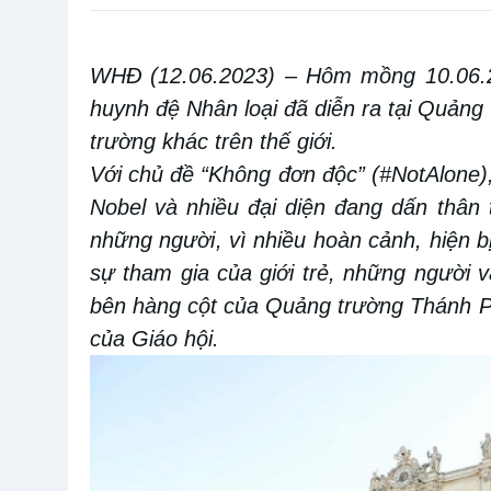
WHĐ (12.06.2023)
– Hôm
mồng
10
.0
6
.
huynh đệ Nhân loại đã
diễn ra tại
Quảng 
trường khác trên thế giới
.
V
ới chủ đề “Không đơn độc” (#Not
A
lone)
Nobel và nhiều đại diện đang dấn thân 
những người
, vì nhiều hoàn cảnh,
hiện b
sự tham gia của giới trẻ, những người v
bên hàng cột của Quảng trường Thánh Ph
của Giáo hội.