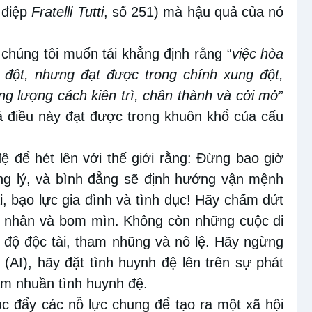
điệp
Fratelli Tutti
, số 251) mà hậu quả
của nó
chúng tôi muốn tái khẳng định rằng “
việc hòa
g đột, nhưng đạt được trong chính xung đột,
ng lượng cách kiên trì, chân thành và cởi mở
”
cả điều này đạt được trong khuôn khổ của cấu
đệ
để
hét lên với thế giới
rằng
: Đừng bao giờ
g lý, và
bình đẳng sẽ định hướng vận mệnh
, bạo lực gia đình và tình dục! Hãy
c
hấm dứt
t nhân
và
bom
mìn. Không còn những cuộc di
 độ độc tài, tham nhũng và nô lệ.
H
ãy ngừng
o
(
AI
)
, hãy đặt tình huynh đệ lên trên sự phát
ấm nhuần tình huynh đệ.
úc đẩy các nỗ lực chung để tạo ra một xã hội