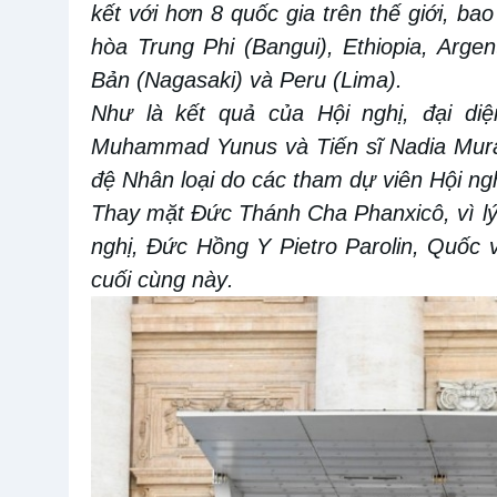
kết với hơn
8
quốc gia trên thế giới, ba
hòa Trung Phi (Bangui), Ethiopia, Argen
Bản (Nagasaki) và Peru (Lima).
Như là kết quả của Hội nghị, đ
ại di
Muhammad Yunus và Tiến sĩ Nadia Mura
đệ Nhân loại
do các tham dự viên
Hội ng
Thay mặt
Đức Thánh Cha Phanxicô
, vì 
nghị,
Đức Hồng Y Pietro Parolin, Quốc
cuối cùng này
.