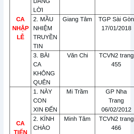
DÂNG
LỜI
CA
2. MẦU
Giang Tâm
TGP Sài Gòn
NHẬP
NHIỆM
17/01/2018
LỄ
TRUYỀN
TIN
3. BÀI
Văn Chi
TCVN2 trang
CA
455
KHÔNG
QUÊN
1. NÀY
Mi Trầm
GP Nha
CON
Trang
XIN ĐẾN
06/02/2012
2. KÍNH
Minh Tâm
TCVN2 trang
CA
CHÀO
466
TIẾN