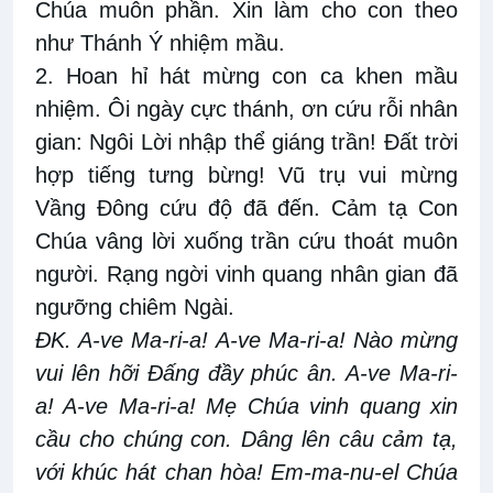
Chúa muôn phần. Xin làm cho con theo
như Thánh Ý nhiệm mầu.
2. Hoan hỉ hát mừng con ca khen mầu
nhiệm. Ôi ngày cực thánh, ơn cứu rỗi nhân
gian: Ngôi Lời nhập thể giáng trần! Đất trời
hợp tiếng tưng bừng! Vũ trụ vui mừng
Vầng Đông cứu độ đã đến. Cảm tạ Con
Chúa vâng lời xuống trần cứu thoát muôn
người. Rạng ngời vinh quang nhân gian đã
ngưỡng chiêm Ngài.
ĐK. A-ve Ma-ri-a! A-ve Ma-ri-a! Nào mừng
vui lên hỡi Đấng đầy phúc ân. A-ve Ma-ri-
a! A-ve Ma-ri-a! Mẹ Chúa vinh quang xin
cầu cho chúng con. Dâng lên câu cảm tạ,
với khúc hát chan hòa! Em-ma-nu-el Chúa