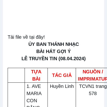
Tải file về tại đây!
ỦY BAN THÁNH NHẠC
BÀI HÁT GỢI Ý
LỄ TRUYỀN TIN
(08.04.2024)
TỰA
NGUỒN /
TÁC GIẢ
BÀI
IMPRIMATU
1. AVE
Huyền Linh
TCVN1 trang
MARIA
578
CON