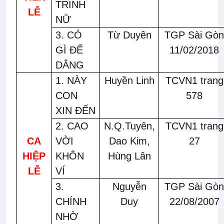
TRINH
LỄ
NỮ
3. CÓ
Từ Duyên
TGP Sài Gòn
GÌ ĐỂ
11/02/2018
DÂNG
1. NÀY
Huyền Linh
TCVN1 trang
CON
578
XIN ĐẾN
2. CAO
N.Q.Tuyên,
TCVN1 trang
CA
VỜI
Dao Kim,
27
HIỆP
KHÔN
Hùng Lân
LỄ
VÍ
3.
Nguyễn
TGP Sài Gòn
CHÍNH
Duy
22/08/2007
NHỜ