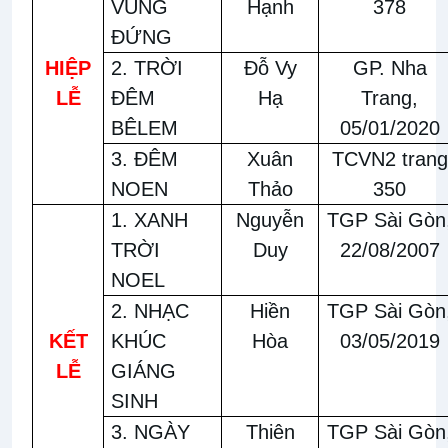
VÙNG
Hạnh
378
ĐỨNG
HIỆP
2. TRỜI
Đỗ Vy
GP. Nha
LỄ
ĐÊM
Hạ
Trang,
BÊLEM
05/01/2020
3. ĐÊM
Xuân
TCVN2 trang
NOEN
Thảo
350
1. XANH
Nguyễn
TGP Sài Gòn
TRỜI
Duy
22/08/2007
NOEL
2. NHẠC
Hiền
TGP Sài Gòn
KẾT
KHÚC
Hòa
03/05/2019
LỄ
GIÁNG
SINH
3. NGÀY
Thiên
TGP Sài Gòn