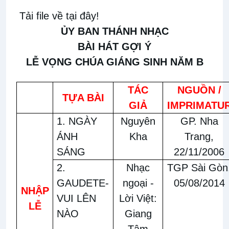
Tải file về tại đây!
ỦY BAN THÁNH NHẠC
BÀI HÁT GỢI Ý
LỄ VỌNG CHÚA GIÁNG SINH NĂM B
TÁC
NGUỒN /
TỰA BÀI
GIẢ
IMPRIMATU
1. NGÀY
Nguyên
GP. Nha
ÁNH
Kha
Trang,
SÁNG
22/11/2006
2.
Nhạc
TGP Sài Gòn
GAUDETE-
ngoại -
05/08/2014
NHẬP
VUI LÊN
Lời Việt:
LỄ
NÀO
Giang