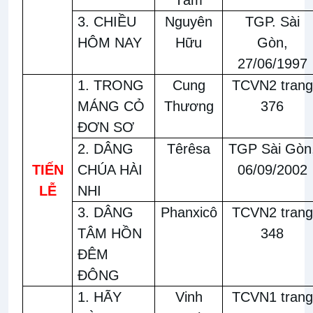
Tâm
3. CHIỀU
Nguyên
TGP. Sài
HÔM NAY
Hữu
Gòn,
27/06/1997
1. TRONG
Cung
TCVN2 trang
MÁNG CỎ
Thương
376
ĐƠN SƠ
2. DÂNG
Têrêsa
TGP Sài Gòn
TIẾN
CHÚA HÀI
06/09/2002
LỄ
NHI
3. DÂNG
Phanxicô
TCVN2 trang
TÂM HỒN
348
ĐÊM
ĐÔNG
1. HÃY
Vinh
TCVN1 trang