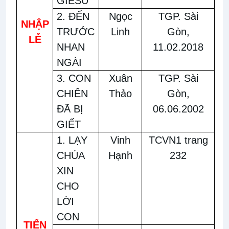
GIÊSU
2. ĐẾN
Ngọc
TGP. Sài
NHẬP
TRƯỚC
Linh
Gòn,
LỄ
NHAN
11.02.2018
NGÀI
3. CON
Xuân
TGP. Sài
CHIÊN
Thảo
Gòn,
ĐÃ BỊ
06.06.2002
GIẾT
1. LẠY
Vinh
TCVN1 trang
CHÚA
Hạnh
232
XIN
CHO
LỜI
CON
TIẾN