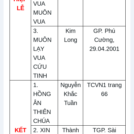
VUA
LỄ
MUÔN
VUA
3.
Kim
GP. Phú
MUÔN
Long
Cường,
LẠY
29.04.2001
VUA
CỨU
TINH
1.
Nguyễn
TCVN1 trang
HỒNG
Khắc
66
ÂN
Tuần
THIÊN
CHÚA
KẾT
2. XIN
Thành
TGP. Sài