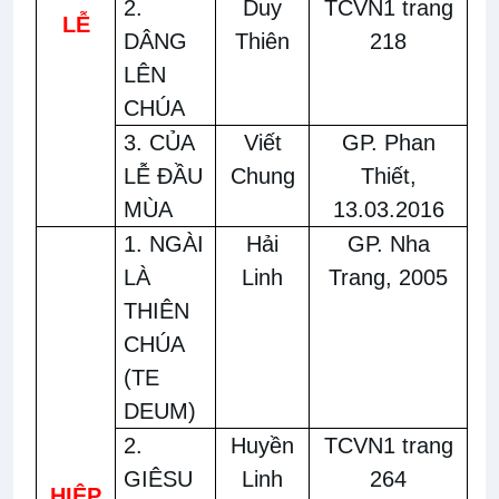
2.
Duy
TCVN1 trang
LỄ
DÂNG
Thiên
218
LÊN
CHÚA
3. CỦA
Viết
GP. Phan
LỄ ĐẦU
Chung
Thiết,
MÙA
13.03.2016
1. NGÀI
Hải
GP. Nha
LÀ
Linh
Trang, 2005
THIÊN
CHÚA
(TE
DEUM)
2.
Huyền
TCVN1 trang
GIÊSU
Linh
264
HIỆP