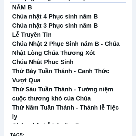
NĂM B
Chúa nhật 4 Phục sinh năm B
Chúa nhật 3 Phục sinh năm B
Lễ Truyền Tin
Chúa Nhật 2 Phục Sinh năm B - Chúa
Nhật Lòng Chúa Thương Xót
Chúa Nhật Phục Sinh
Thứ Bảy Tuần Thánh - Canh Thức
Vượt Qua
Thứ Sáu Tuần Thánh - Tưởng niệm
cuộc thương khó của Chúa
Thứ Năm Tuần Thánh - Thánh lễ Tiệc
ly
Chúa nhật Lễ Lá năm B
Chúa nhật 5 Mùa Chay năm B
TAGS:
Chúa Kitô Vua
Bài hát cộng đồng