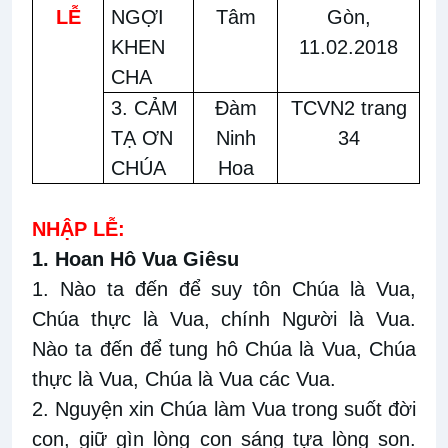
LỄ
NGỢI
Tâm
Gòn,
KHEN
11.02.2018
CHA
3. CẢM
Đàm
TCVN2 trang
TẠ ƠN
Ninh
34
CHÚA
Hoa
NHẬP LỄ:
1. Hoan Hô Vua Giêsu
1. Nào ta đến để suy tôn Chúa là Vua,
Chúa thực là Vua, chính Người là Vua.
Nào ta đến để tung hô Chúa là Vua, Chúa
thực là Vua, Chúa là Vua các Vua.
2. Nguyện xin Chúa làm Vua trong suốt đời
con, giữ gìn lòng con sáng tựa lòng son.