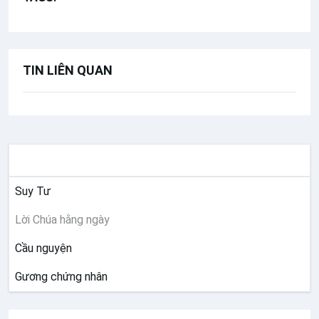
Lễ Thánh Giuse (19.03)
Chúa nhật 4 Mùa Chay năm B
Chúa nhật 3 Mùa Chay năm B
TIN LIÊN QUAN
Chúa nhật 2 Mùa Chay năm B
Chúa nhật 1 Mùa Chay năm B
Lễ Tro
Lễ Mồng Ba Tết - Thánh hóa công ăn
SUY NIỆM
việc làm
Lễ Mồng Hai Tết - Cầu cho tổ tiên ông
Suy Tư
bà cha mẹ
Lời Chúa hằng ngày
Lễ Mồng Một Tết - Cầu bình an cho
Cầu nguyện
năm mới
Lễ Giao Thừa
Gương chứng nhân
Chúa nhật 5 Thường niên năm B
Chúa nhật 4 Thường niên năm B