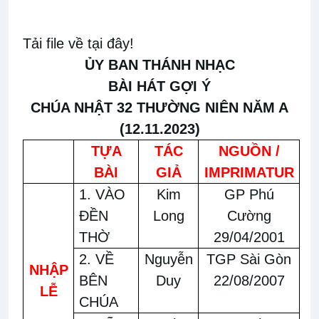
Tải file về tại đây!
ỦY BAN THÁNH NHẠC
BÀI HÁT GỢI Ý
CHÚA NHẬT 32 THƯỜNG NIÊN NĂM A
(12.11.2023)
TỰA
TÁC
NGUỒN /
BÀI
GIẢ
IMPRIMATUR
1. VÀO
Kim
GP Phú
ĐỀN
Long
Cường
THỜ
29/04/2001
2. VỀ
Nguyễn
TGP Sài Gòn
NHẬP
BÊN
Duy
22/08/2007
LỄ
CHÚA