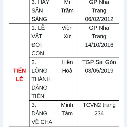
3. HÃY
Mi
GP Nha
SẴN
Trầm
Trang
SÀNG
06/02/2012
1. LỄ
Viễn
GP Nha
VẬT
Xứ
Trang
ĐỜI
14/10/2016
CON
2.
Hiền
TGP Sài Gòn
TIẾN
LÒNG
Hoà
03/05/2019
LỄ
THÀNH
DÂNG
TIẾN
3.
Minh
TCVN2 trang
DÂNG
Tâm
234
VỀ CHA